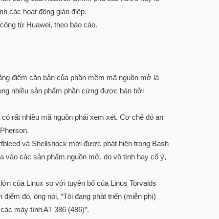
h các hoạt động gián điệp.
 công từ Huawei, theo báo cáo.
ra rằng điểm căn bản của phần mềm mã nguồn mở là
rong nhiều sản phẩm phần cứng được bán bởi
 có rất nhiều mã nguồn phải xem xét. Cơ chế đó an
cPherson.
rtbleed và Shellshock mới được phát hiện trong Bash
vào các sản phẩm nguồn mở, do vô tình hay cố ý,
i lớn của Linux so với tuyên bố của Linus Torvalds
 điểm đó, ông nói, “Tôi đang phát triển (miễn phí)
các máy tính AT 386 (486)”.