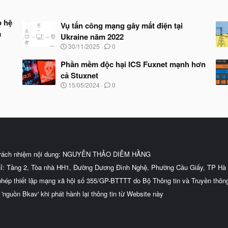
o hệ
Vụ tấn công mạng gây mất điện tại
m
Ukraine năm 2022
N
30/11/2025
0
g
à
Phần mềm độc hại ICS Fuxnet mạnh hơn
y
cả Stuxnet
b
N
15/05/2024
0
ắ
g
t
à
đ
y
ầ
b
u
ắ
t
đ
ầ
trách nhiệm nội dung: NGUYỄN THẢO DIỄM HẰNG
u
hỉ: Tầng 2, Tòa nhà HH1, Đường Dương Đình Nghệ, Phường Cầu Giấy, TP Hà 
phép thiết lập mạng xã hội số 355/GP-BTTTT do Bộ Thông tin và Truyền thôn
 'nguồn Bkav' khi phát hành lại thông tin từ Website này