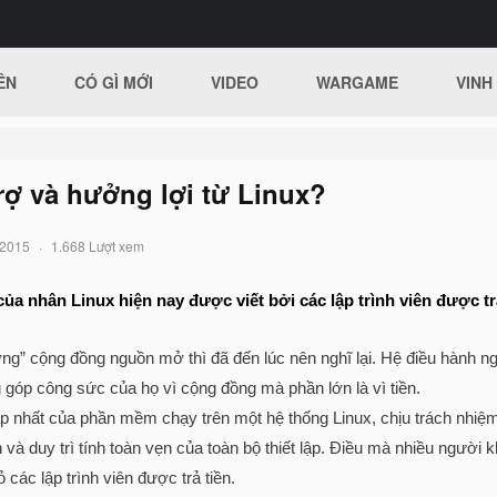
ÊN
CÓ GÌ MỚI
VIDEO
WARGAME
VINH
rợ và hưởng lợi từ Linux?
/2015
1.668 Lượt xem
a nhân Linux hiện nay được viết bởi các lập trình viên được trả
ng” cộng đồng nguồn mở thì đã đến lúc nên nghĩ lại. Hệ điều hành n
g góp công sức của họ vì cộng đồng mà phần lớn là vì tiền.
hấp nhất của phần mềm chạy trên một hệ thống Linux, chịu trách nhi
và duy trì tính toàn vẹn của toàn bộ thiết lập. Điều mà nhiều người
 các lập trình viên được trả tiền.