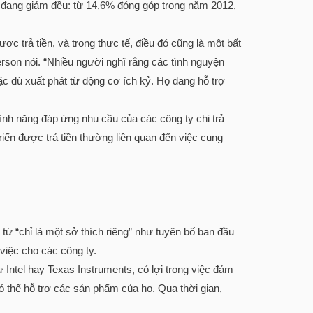
x đang giảm đều: từ 14,6% đóng góp trong năm 2012,
ợc trả tiền, và trong thực tế, điều đó cũng là một bất
rson nói. “Nhiều người nghĩ rằng các tình nguyện
ặc dù xuất phát từ động cơ ích kỷ. Họ đang hỗ trợ
 tính năng đáp ứng nhu cầu của các công ty chi trả
ển được trả tiền thường liên quan đến việc cung
ều từ “chỉ là một sở thích riêng” như tuyên bố ban đầu
việc cho các công ty.
 Intel hay Texas Instruments, có lợi trong việc đảm
ó thể hỗ trợ các sản phẩm của họ. Qua thời gian,