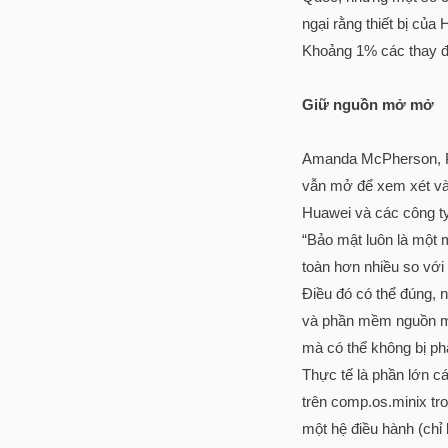
ngại rằng thiết bị củ
Khoảng 1% các thay đổ
Giữ nguồn mở mở
Amanda McPherson, Phó
vẫn mở để xem xét và
Huawei và các công t
“Bảo mật luôn là một 
toàn hơn nhiều so với
Điều đó có thể đúng, 
và phần mềm nguồn mở
mà có thể không bị phá
Thực tế là phần lớn cá
trên comp.os.minix tro
một hệ điều hành (chỉ