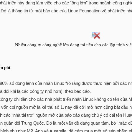
 phát triển này đang làm việc cho các “ông lớn” trong ngành công ng
 Đó là thông tin từ một báo cáo của Linux Foundation về phát triển 
Nhiều công ty công nghệ lớn đang trả tiền cho các lập trình viê
ễn phí
80% số dòng lệnh của nhân Linux “rõ ràng được thực hiện bởi các nhà
à đôi khi là các công ty nhỏ hơn), theo báo cáo.
ng ty chi tiền cho các nhà phát triển nhân Linux không có tên của M
vốn coi nguồn mở là kẻ thù số 1, nay đã cởi mở hơn cũng bắt đầu h
 các “nhà tài trợ” nguồn mở của báo cáo đáng chú ý có cái tên Hu
an quân đội Trung Quốc. Đó là một vấn đề đáng quan tâm, bởi mặc dù 
hính phủ như Mỹ, Anh và Australia, đã cấm mua một số sản phẩm p