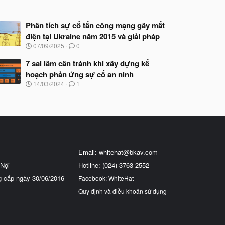
Phân tích sự cố tấn công mạng gây mất
điện tại Ukraine năm 2015 và giải pháp
N
07/09/2025
0
g
à
7 sai lầm cần tránh khi xây dựng kế
y
hoạch phản ứng sự cố an ninh
b
N
14/03/2024
1
ắ
g
t
à
đ
y
ầ
b
u
ắ
t
đ
ầ
Email:
whitehat@bkav.com
u
Nội
Hotline: (024) 3763 2552
g cấp ngày 30/06/2016
Facebook: WhiteHat
Quy định và điều khoản sử dụng