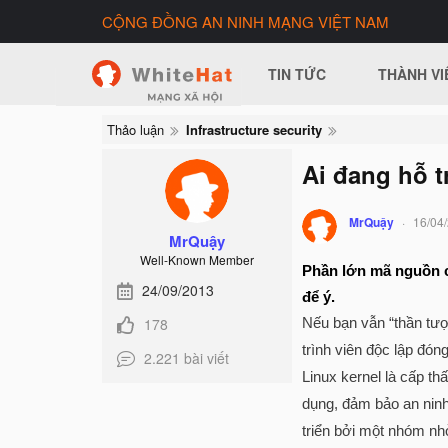
CỘNG ĐỒNG AN NINH MẠNG VIỆT NAM
TIN TỨC
THÀNH VI
Thảo luận
Infrastructure security
Ai đang hỗ t
MrQuậy
16/04
MrQuậy
Well-Known Member
Phần lớn mã nguồn củ
24/09/2013
để ý.
178
Nếu bạn vẫn “thần tượ
trình viên độc lập đón
2.221 bài viết
Linux kernel là cấp t
dụng, đảm bảo an ninh 
triển bởi một nhóm nhỏ