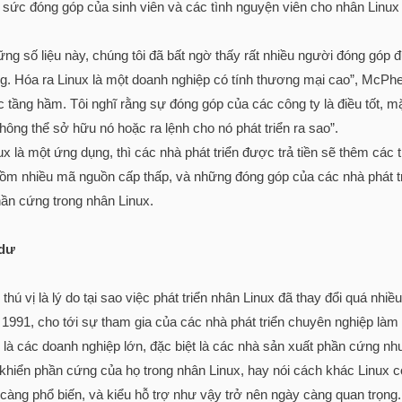
 sức đóng góp của sinh viên và các tình nguyện viên cho nhân Linu
ng số liệu này, chúng tôi đã bất ngờ thấy rất nhiều người đóng góp đư
g. Hóa ra Linux là một doanh nghiệp có tính thương mại cao”, McPhe
c tầng hầm. Tôi nghĩ rằng sự đóng góp của các công ty là điều tốt, m
ông thể sở hữu nó hoặc ra lệnh cho nó phát triển ra sao”.
ux là một ứng dụng, thì các nhà phát triển được trả tiền sẽ thêm các
m nhiều mã nguồn cấp thấp, và những đóng góp của các nhà phát tri
hần cứng trong nhân Linux.
 dư
thú vị là lý do tại sao việc phát triển nhân Linux đã thay đổi quá nhi
1991, cho tới sự tham gia của các nhà phát triển chuyên nghiệp làm 
là các doanh nghiệp lớn, đặc biệt là các nhà sản xuất phần cứng như
u khiển phần cứng của họ trong nhân Linux, hay nói cách khác Linux c
 càng phổ biến, và kiểu hỗ trợ như vậy trở nên ngày càng quan trọng.