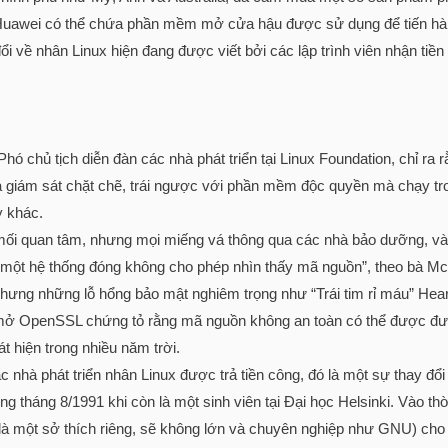
a Huawei có thể chứa phần mềm mở cửa hậu được sử dụng để tiến hàn
i về nhân Linux hiện đang được viết bởi các lập trình viên nhận tiền
 chủ tịch diễn đàn các nhà phát triển tại Linux Foundation, chỉ 
 giám sát chặt chẽ, trái ngược với phần mềm độc quyền mà chạy t
y khác.
mối quan tâm, nhưng mọi miếng vá thông qua các nhà bảo dưỡng, và
 một hệ thống đóng không cho phép nhìn thấy mã nguồn”, theo bà M
nhưng những lỗ hổng bảo mật nghiêm trọng như “Trái tim rỉ máu” Hea
 OpenSSL chứng tỏ rằng mã nguồn không an toàn có thể được đưa 
t hiện trong nhiều năm trời.
c nhà phát triển nhân Linux được trả tiền công, đó là một sự thay đổ
ng tháng 8/1991 khi còn là một sinh viên tại Đại học Helsinki. Vào thời
 là một sở thích riêng, sẽ không lớn và chuyên nghiệp như GNU) cho 