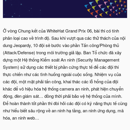
Ở vòng Chung kết của WhiteHat Grand Prix 06, bài thi có tính
phân loại cao về trình độ. Sau khi vượt qua các thử thách của nội
dung Jeopardy, 10 đội sẽ bước vào phần Tấn công/Phòng thủ
(Attack/Defense) trong môi trường giả lập. Ban Tổ chức đã xây
dựng một Hệ thống Kiểm soát An ninh (Security Management
System) sử dụng các thiết bị phần cứng thực tế để các đội thi
thực chiến như các tình huống ngoài cuộc sống. Nhiệm vụ của
các đội, một mặt phải tấn công, khai thác các lỗ hổng của đội
khác để vô hiệu hóa hệ thống camera an ninh, phát hiện chuyển
động, đèn giám sát… đồng thời phải bảo vệ hệ thống của mình.
Để hoàn thành tốt phần thi đòi hỏi các đội có kỹ năng thực tế cũng
như hiểu biết sâu rộng về an ninh hạ tầng, an ninh ứng dụng, mã
hóa, an ninh web…