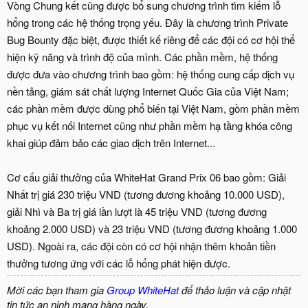
Vòng Chung kết cũng được bổ sung chương trình tìm kiếm lỗ
hổng trong các hệ thống trọng yếu. Đây là chương trình Private
Bug Bounty đặc biệt, được thiết kế riêng để các đội có cơ hội thể
hiện kỹ năng và trình độ của mình. Các phần mềm, hệ thống
được đưa vào chương trình bao gồm: hệ thống cung cấp dịch vụ
nền tảng, giám sát chất lượng Internet Quốc Gia của Việt Nam;
các phần mềm được dùng phổ biến tại Việt Nam, gồm phần mềm
phục vụ kết nối Internet cũng như phần mềm hạ tầng khóa công
khai giúp đảm bảo các giao dịch trên Internet...
Cơ cấu giải thưởng của WhiteHat Grand Prix 06 bao gồm: Giải
Nhất trị giá 230 triệu VND (tương đương khoảng 10.000 USD),
giải Nhì và Ba trị giá lần lượt là 45 triệu VND (tương đương
khoảng 2.000 USD) và 23 triệu VND (tương đương khoảng 1.000
USD). Ngoài ra, các đội còn có cơ hội nhận thêm khoản tiền
thưởng tương ứng với các lỗ hổng phát hiện được.
Mời các bạn tham gia
Group WhiteHat
để thảo luận và cập nhật
tin tức an ninh mạng hàng ngày.