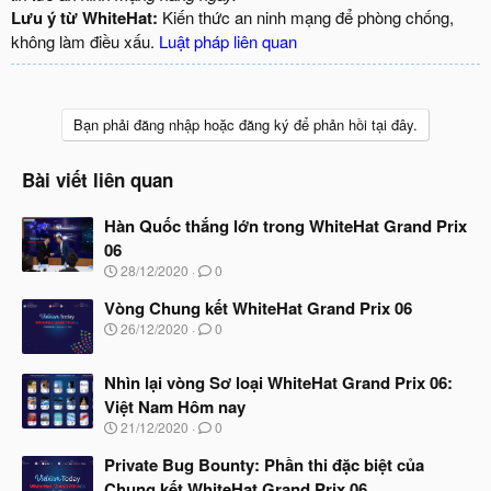
Lưu ý từ WhiteHat:
Kiến thức an ninh mạng để phòng chống,
không làm điều xấu.
Luật pháp liên quan
Bạn phải đăng nhập hoặc đăng ký để phản hồi tại đây.
Bài viết liên quan
Hàn Quốc thắng lớn trong WhiteHat Grand Prix
06
N
28/12/2020
0
g
à
Vòng Chung kết WhiteHat Grand Prix 06
y
N
26/12/2020
0
b
g
ắ
à
t
Nhìn lại vòng Sơ loại WhiteHat Grand Prix 06:
y
đ
b
Việt Nam Hôm nay
ầ
ắ
N
u
21/12/2020
0
t
g
đ
à
Private Bug Bounty: Phần thi đặc biệt của
ầ
y
u
Chung kết WhiteHat Grand Prix 06