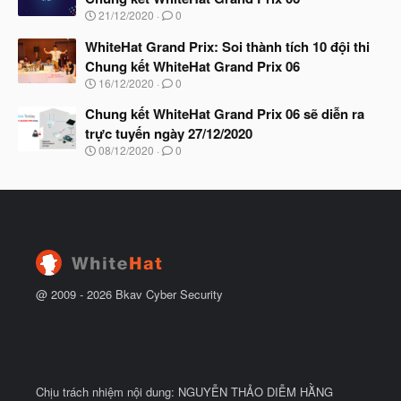
b
N
21/12/2020
0
ắ
g
t
à
WhiteHat Grand Prix: Soi thành tích 10 đội thi
đ
y
ầ
Chung kết WhiteHat Grand Prix 06
b
u
N
16/12/2020
0
ắ
g
t
à
Chung kết WhiteHat Grand Prix 06 sẽ diễn ra
đ
y
ầ
trực tuyến ngày 27/12/2020
b
u
N
08/12/2020
0
ắ
g
t
à
đ
y
ầ
b
u
ắ
t
đ
ầ
u
@ 2009 -
2026
Bkav Cyber Security
Chịu trách nhiệm nội dung: NGUYỄN THẢO DIỄM HẰNG