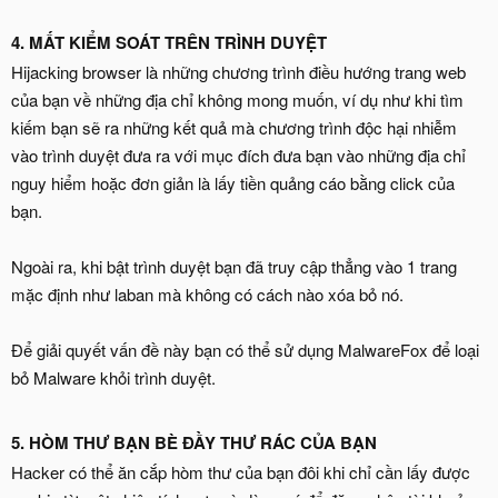
4. MẤT KIỂM SOÁT TRÊN TRÌNH DUYỆT
Hijacking browser là những chương trình điều hướng trang web
của bạn về những địa chỉ không mong muốn, ví dụ như khi tìm
kiếm bạn sẽ ra những kết quả mà chương trình độc hại nhiễm
vào trình duyệt đưa ra với mục đích đưa bạn vào những địa chỉ
nguy hiểm hoặc đơn giản là lấy tiền quảng cáo bằng click của
bạn.
Ngoài ra, khi bật trình duyệt bạn đã truy cập thẳng vào 1 trang
mặc định như laban mà không có cách nào xóa bỏ nó.
Để giải quyết vấn đề này bạn có thể sử dụng MalwareFox để loại
bỏ Malware khỏi trình duyệt.
5. HÒM THƯ BẠN BÈ ĐẦY THƯ RÁC CỦA BẠN
Hacker có thể ăn cắp hòm thư của bạn đôi khi chỉ cần lấy được