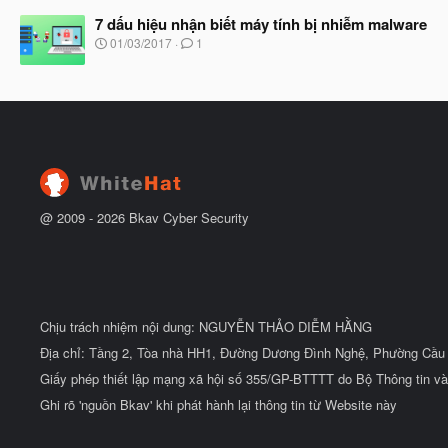
g
t
à
7 dấu hiệu nhận biết máy tính bị nhiễm malware
đ
y
ầ
N
01/03/2017
1
b
u
g
ắ
à
t
y
đ
b
ầ
ắ
u
t
đ
ầ
u
@ 2009 -
2026
Bkav Cyber Security
Chịu trách nhiệm nội dung: NGUYỄN THẢO DIỄM HẰNG
Địa chỉ: Tầng 2, Tòa nhà HH1, Đường Dương Đình Nghệ, Phường Cầu 
Giấy phép thiết lập mạng xã hội số 355/GP-BTTTT do Bộ Thông tin và
Ghi rõ 'nguồn Bkav' khi phát hành lại thông tin từ Website này