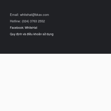
Email:
whitehat@bkav.com
Hotline: (024) 3763 2552
Facebook: WhiteHat
Quy định và điều khoản sử dụng