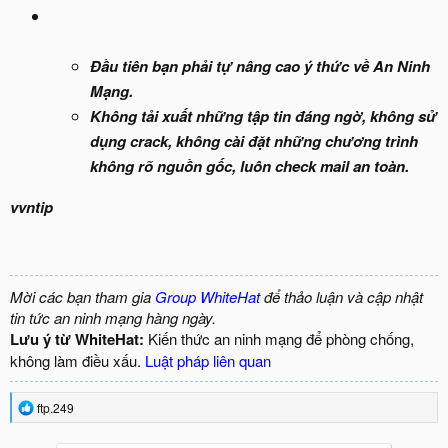
Đầu tiên bạn phải tự nâng cao ý thức về An Ninh
Mạng.
Không tải xuất những tập tin đáng ngờ, không sử
dụng crack, không cài đặt những chương trình
không rõ nguồn gốc, luôn check mail an toàn.
vvntip
Mời các bạn tham gia
Group WhiteHat
để thảo luận và cập nhật
tin tức an ninh mạng hàng ngày.
Lưu ý từ WhiteHat:
Kiến thức an ninh mạng để phòng chống,
không làm điều xấu.
Luật pháp liên quan
R
ftp.249
e
a