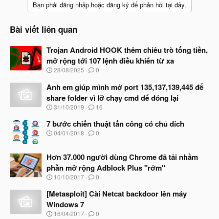
c
Bạn phải đăng nhập hoặc đăng ký để phản hồi tại đây.
t
i
o
Bài viết liên quan
n
s
Trojan Android HOOK thêm chiêu trò tống tiền,
:
mở rộng tới 107 lệnh điều khiển từ xa
N
28/08/2025
0
g
à
Anh em giúp mình mở port 135,137,139,445 để
y
share folder vì lỡ chạy cmd để đóng lại
b
N
31/10/2019
16
ắ
g
t
à
7 bước chiến thuật tấn công có chủ đích
đ
y
ầ
N
04/01/2018
0
b
u
g
ắ
à
t
Hơn 37.000 người dùng Chrome đã tải nhầm
y
đ
b
phần mở rộng Adblock Plus "rởm"
ầ
ắ
N
u
10/10/2017
0
t
g
đ
à
[Metasploit] Cài Netcat backdoor lên máy
ầ
y
u
Windows 7
b
N
16/04/2017
0
ắ