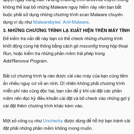
không thể loại bỏ những Malware nguy hiểm này nên bạn bắt
buộc phải sử dụng những chương trình scan Malware chuyên
dụng ví dụ như
Malwarebytes’ Anti-Malware
.
3. NHỮNG CHƯƠNG TRÌNH LẠ XUẤT HIỆN TRÊN MÁY TÍNH
Để kiểm tra vấn đề này bạn có thể check những chương trình
khởi động cùng hệ thống bằng cách gõ
msconfig
trong hộp thoại
Run
, hoặc kiểm tra những phần mềm trái phép trong
Add/Remove Program
.
Bất cứ chương trình lạ nào được cài vào máy của bạn cũng tiềm
ẩn nhiều nguy cơ về an ninh. Dĩ nhiên không phải chương trình
miễn phí nào cũng độc hại, bạn cần để ý khi cài đặt các phần
mềm nên đọc kỹ điều khoản cài đặt và bỏ check vào những gợi ý
cài đặt thêm chương trình khác kèm vào.
Một số công cụ như
Unchecky
được dùng để hỗ trợ bạn tránh cài
đặt phải những phần mềm không mong muốn.