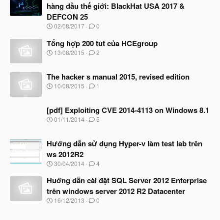
hàng đầu thế giới: BlackHat USA 2017 &
DEFCON 25
N
02/08/2017
0
g
à
Tổng hợp 200 tut của HCEgroup
y
N
13/08/2015
2
b
g
ắ
à
t
The hacker s manual 2015, revised edition
y
đ
b
N
10/08/2015
1
ầ
ắ
g
u
t
à
đ
[pdf] Exploiting CVE 2014-4113 on Windows 8.1
y
ầ
b
N
01/11/2014
5
u
ắ
g
t
à
đ
Hướng dẫn sử dụng Hyper-v làm test lab trên
y
ầ
b
ws 2012R2
u
ắ
N
30/04/2014
4
t
g
đ
à
Huớng dẫn cài đặt SQL Server 2012 Enterprise
ầ
y
u
trên windows server 2012 R2 Datacenter
b
N
16/12/2013
0
ắ
g
t
à
đ