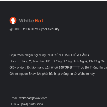
y
ầ
b
u
ắ
t
đ
ầ
u
@ 2009 -
2026
Bkav Cyber Security
Chịu trách nhiệm nội dung: NGUYỄN THẢO DIỄM HẰNG
Địa chỉ: Tầng 2, Tòa nhà HH1, Đường Dương Đình Nghệ, Phường Cầu 
Giấy phép thiết lập mạng xã hội số 355/GP-BTTTT do Bộ Thông tin và
Ghi rõ 'nguồn Bkav' khi phát hành lại thông tin từ Website này
Email:
whitehat@bkav.com
Hotline: (024) 3763 2552