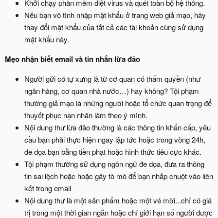
Khởi chạy phần mềm diệt virus và quét toàn bộ hệ thống.
Nếu bạn vô tình nhập mật khẩu ở trang web giả mạo, hãy
thay đổi mật khẩu của tất cả các tài khoản cùng sử dụng
mật khẩu này.
Mẹo nhận biết email và tin nhắn lừa đảo
Người gửi có tự xưng là từ cơ quan có thẩm quyền (như
ngân hàng, cơ quan nhà nước…) hay không? Tội phạm
thường giả mạo là những người hoặc tổ chức quan trọng để
thuyết phục nạn nhân làm theo ý mình.
Nội dung thư lừa đảo thường là các thông tin khẩn cấp, yêu
cầu bạn phải thực hiện ngay lập tức hoặc trong vòng 24h,
đe dọa bạn bằng tiền phạt hoặc hình thức tiêu cực khác.
Tội phạm thường sử dụng ngôn ngữ đe dọa, đưa ra thông
tin sai lệch hoặc hoặc gây tò mò để bạn nhấp chuột vào liên
kết trong email
Nội dung thư là một sản phẩm hoặc một vé mời...chỉ có giá
trị trong một thời gian ngắn hoặc chỉ giới hạn số người được