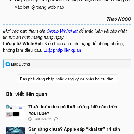
vào bất kỳ trang web nào
Theo NCSC
Mời các bạn tham gia
Group WhiteHat
để thảo luận và cập nhật
tin tức an ninh mạng hàng ngày.
Lưu ý từ WhiteHat:
Kiến thức an ninh mạng để phòng chống,
không làm điều xấu.
Luật pháp liên quan
R
Mạc Dương
e
a
c
Bạn phải đăng nhập hoặc đăng ký để phản hồi tại đây.
t
i
o
Bài viết liên quan
n
s
Thực hư video có thời lượng 140 năm trên
:
YouTube?
N
13/01/2026
0
g
à
Sẵn sàng chưa? Apple sắp “khai tử” 14 sản
y