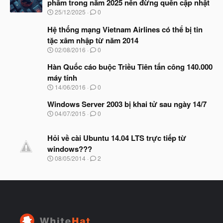
phẩm trong năm 2025 nên đừng quên cập nhật
b
N
25/12/2025
0
ắ
g
t
à
Hệ thống mạng Vietnam Airlines có thể bị tin
đ
y
ầ
tặc xâm nhập từ năm 2014
b
u
N
02/08/2016
0
ắ
g
t
à
Hàn Quốc cáo buộc Triều Tiên tấn công 140.000
đ
y
ầ
máy tính
b
u
N
14/06/2016
0
ắ
g
t
à
Windows Server 2003 bị khai tử sau ngày 14/7
đ
y
ầ
N
04/07/2015
0
b
u
g
ắ
à
t
Hỏi về cài Ubuntu 14.04 LTS trực tiếp từ
y
đ
b
windows???
ầ
ắ
N
u
08/05/2014
2
t
g
đ
à
ầ
y
u
b
ắ
t
đ
ầ