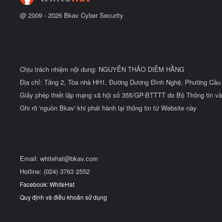
u
@ 2009 -
2026
Bkav Cyber Security
Chịu trách nhiệm nội dung: NGUYỄN THẢO DIỄM HẰNG
Địa chỉ: Tầng 2, Tòa nhà HH1, Đường Dương Đình Nghệ, Phường Cầu 
Giấy phép thiết lập mạng xã hội số 355/GP-BTTTT do Bộ Thông tin và
Ghi rõ 'nguồn Bkav' khi phát hành lại thông tin từ Website này
Email:
whitehat@bkav.com
Hotline: (024) 3763 2552
Facebook: WhiteHat
Quy định và điều khoản sử dụng