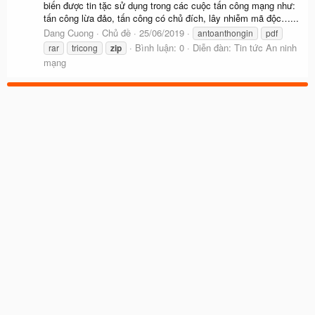
biến được tin tặc sử dụng trong các cuộc tấn công mạng như:
tấn công lừa đảo, tấn công có chủ đích, lây nhiễm mã độc…...
Dang Cuong
Chủ đề
25/06/2019
antoanthongin
pdf
Bình luận: 0
Diễn đàn:
Tin tức An ninh
rar
tricong
zip
mạng