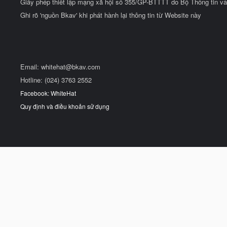
Giấy phép thiết lập mạng xã hội số 355/GP-BTTTT do Bộ Thông tin và
Ghi rõ 'nguồn Bkav' khi phát hành lại thông tin từ Website này
Email:
whitehat@bkav.com
Hotline: (024) 3763 2552
Facebook: WhiteHat
Quy định và điều khoản sử dụng