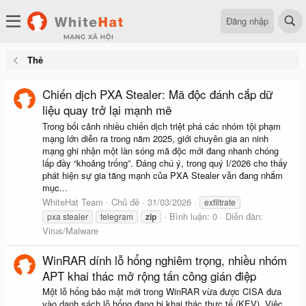
Đăng nhập
Thẻ
Chiến dịch PXA Stealer: Mã độc đánh cắp dữ
liệu quay trở lại mạnh mẽ
Trong bối cảnh nhiều chiến dịch triệt phá các nhóm tội phạm
mạng lớn diễn ra trong năm 2025, giới chuyên gia an ninh
mạng ghi nhận một làn sóng mã độc mới đang nhanh chóng
lấp đầy “khoảng trống”. Đáng chú ý, trong quý I/2026 cho thấy
phát hiện sự gia tăng mạnh của PXA Stealer vẫn đang nhắm
mục...
WhiteHat Team
Chủ đề
31/03/2026
exfiltrate
Bình luận: 0
Diễn đàn:
pxa stealer
telegram
zip
Virus/Malware
WinRAR dính lỗ hổng nghiêm trọng, nhiều nhóm
APT khai thác mở rộng tấn công gián điệp
Một lỗ hổng bảo mật mới trong WinRAR vừa được CISA đưa
vào danh sách lỗ hổng đang bị khai thác thực tế (KEV). Việc