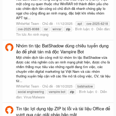
một công cụ quen thuộc như WinRAR trở thành điểm yếu cho
các chiến dịch tấn công có chủ đích đã nhanh chóng gây lo
ngại cho cộng đồng an ninh mạng, đặc biệt khi nhiều nhóm
APT tại...
WhiteHat Team
Chủ đề
11/12/2025
apt
cve-2025-6218
Bình luận: 0
Diễn đàn:
cve-2025-8088
rar
winrar
zip
Tin tức An ninh mạng
Nhóm tin tặc BatShadow dùng chiêu tuyển dụng
ảo để phát tán mã độc Vampire Bot
Một chiến dịch tấn công mới từ nhóm tin tặc BatShadow vừa
được các nhà nghiên cứu an ninh mạng phát hiện, được cho là
nhắm thẳng mục tiêu vào những người đang tìm việc, các
chuyên viên digital marketing tại Việt Nam và các nhóm
thường xuyên tiếp cận với các file mô tả công việc, CV, tài liệu
từ...
WhiteHat Team
Chủ đề
08/10/2025
batshadow
Bình luận: 0
Diễn
social engineering
vampire bot
zip
đàn:
Virus/Malware
Tin tặc lợi dụng tệp ZIP bị lỗi và tài liệu Office để
vượt qua các giải pháp bảo mật