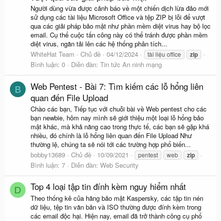
Người dùng vừa được cảnh báo về một chiến dịch lừa đảo mới
sử dụng các tài liệu Microsoft Office và tệp ZIP bị lỗi để vượt
qua các giải pháp bảo mật như phần mềm diệt virus hay bộ lọc
email. Cụ thể cuộc tấn công này có thể tránh được phần mềm
diệt virus, ngăn tải lên các hệ thống phân tích...
WhiteHat Team
Chủ đề
04/12/2024
tài liệu office
zip
Bình luận: 0
Diễn đàn:
Tin tức An ninh mạng
Web Pentest - Bài 7: Tìm kiếm các lỗ hổng liên
B
quan đến File Upload
Chào các bạn, Tiếp tục với chuỗi bài về Web pentest cho các
bạn newbie, hôm nay mình sẽ giới thiệu một loại lỗ hổng bảo
mật khác, mà khả năng cao trong thực tế, các bạn sẽ gặp khá
nhiều, đó chính là lỗ hổng liên quan đến File Upload Như
thường lệ, chúng ta sẽ nói tới các trường hợp phổ biến...
bobby13689
Chủ đề
10/09/2021
pentest
web
zip
Bình luận: 7
Diễn đàn:
Web Security
Top 4 loại tập tin đính kèm nguy hiểm nhất
D
Theo thống kê của hãng bảo mật Kaspersky, các tập tin nén
dữ liệu, tệp tin văn bản và ISO thường được đính kèm trong
các email độc hại. Hiện nay, email đã trở thành công cụ phổ