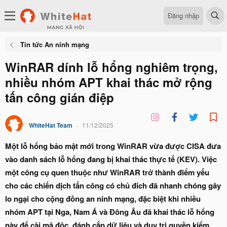
Đăng nhập
Tin tức An ninh mạng
WinRAR dính lỗ hổng nghiêm trọng,
nhiều nhóm APT khai thác mở rộng
tấn công gián điệp
WhiteHat Team
11/12/2025
Một lỗ hổng bảo mật mới trong WinRAR vừa được CISA đưa
vào danh sách lỗ hổng đang bị khai thác thực tế (KEV). Việc
một công cụ quen thuộc như WinRAR trở thành điểm yếu
cho các chiến dịch tấn công có chủ đích đã nhanh chóng gây
lo ngại cho cộng đồng an ninh mạng, đặc biệt khi nhiều
nhóm APT tại Nga, Nam Á và Đông Âu đã khai thác lỗ hổng
này để cài mã độc, đánh cắp dữ liệu và duy trì quyền kiểm