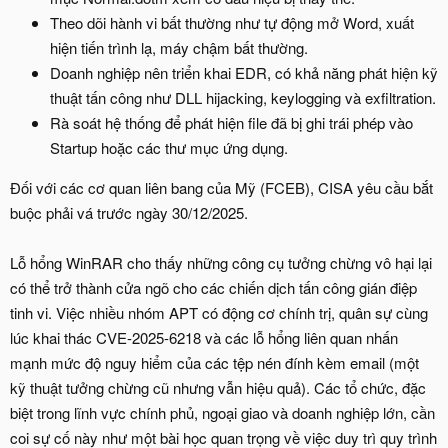
Theo dõi hành vi bất thường như tự động mở Word, xuất
hiện tiến trình lạ, máy chậm bất thường.
Doanh nghiệp nên triển khai EDR, có khả năng phát hiện kỹ
thuật tấn công như DLL hijacking, keylogging và exfiltration.
Rà soát hệ thống để phát hiện file đã bị ghi trái phép vào
Startup hoặc các thư mục ứng dụng.
Đối với các cơ quan liên bang của Mỹ (FCEB), CISA yêu cầu bắt
buộc phải vá trước ngày 30/12/2025.
Lỗ hổng WinRAR cho thấy những công cụ tưởng chừng vô hại lại
có thể trở thành cửa ngõ cho các chiến dịch tấn công gián điệp
tinh vi. Việc nhiều nhóm APT có động cơ chính trị, quân sự cùng
lúc khai thác CVE-2025-6218 và các lỗ hổng liên quan nhấn
mạnh mức độ nguy hiểm của các tệp nén đính kèm email (một
kỹ thuật tưởng chừng cũ nhưng vẫn hiệu quả). Các tổ chức, đặc
biệt trong lĩnh vực chính phủ, ngoại giao và doanh nghiệp lớn, cần
coi sự cố này như một bài học quan trọng về việc duy trì quy trình