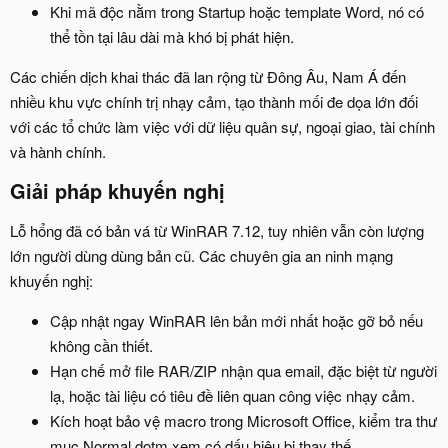
Khi mã độc nằm trong Startup hoặc template Word, nó có
thể tồn tại lâu dài mà khó bị phát hiện.
Các chiến dịch khai thác đã lan rộng từ Đông Âu, Nam Á đến
nhiều khu vực chính trị nhạy cảm, tạo thành mối đe dọa lớn đối
với các tổ chức làm việc với dữ liệu quân sự, ngoại giao, tài chính
và hành chính.
Giải pháp khuyến nghị​
Lỗ hổng đã có bản vá từ WinRAR 7.12, tuy nhiên vẫn còn lượng
lớn người dùng dùng bản cũ. Các chuyên gia an ninh mạng
khuyến nghị:
Cập nhật ngay WinRAR lên bản mới nhất hoặc gỡ bỏ nếu
không cần thiết.
Hạn chế mở file RAR/ZIP nhận qua email, đặc biệt từ người
lạ, hoặc tài liệu có tiêu đề liên quan công việc nhạy cảm.
Kích hoạt bảo vệ macro trong Microsoft Office, kiểm tra thư
mục Normal.dotm xem có dấu hiệu bị thay thế.