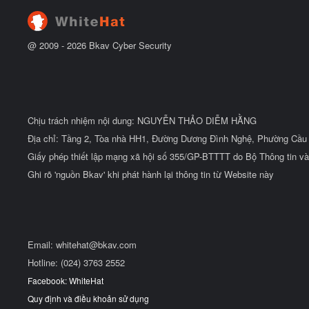
ầ
u
@ 2009 -
2026
Bkav Cyber Security
Chịu trách nhiệm nội dung: NGUYỄN THẢO DIỄM HẰNG
Địa chỉ: Tầng 2, Tòa nhà HH1, Đường Dương Đình Nghệ, Phường Cầu 
Giấy phép thiết lập mạng xã hội số 355/GP-BTTTT do Bộ Thông tin và
Ghi rõ 'nguồn Bkav' khi phát hành lại thông tin từ Website này
Email:
whitehat@bkav.com
Hotline: (024) 3763 2552
Facebook: WhiteHat
Quy định và điều khoản sử dụng