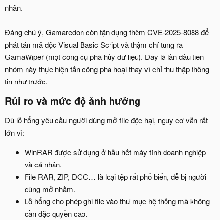
nhân.
Đáng chú ý, Gamaredon còn tận dụng thêm CVE-2025-8088 để
phát tán mã độc Visual Basic Script và thậm chí tung ra
GamaWiper (một công cụ phá hủy dữ liệu). Đây là lần đầu tiên
nhóm này thực hiện tấn công phá hoại thay vì chỉ thu thập thông
tin như trước.
Rủi ro và mức độ ảnh hưởng​
Dù lỗ hổng yêu cầu người dùng mở file độc hại, nguy cơ vẫn rất
lớn vì:
WinRAR được sử dụng ở hầu hết máy tính doanh nghiệp
và cá nhân.
File RAR, ZIP, DOC… là loại tệp rất phổ biến, dễ bị người
dùng mở nhầm.
Lỗ hổng cho phép ghi file vào thư mục hệ thống mà không
cần đặc quyền cao.