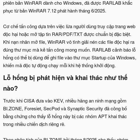
phiên bản WinRAR dành cho Windows, đã được RARLAB khắc
phục từ bản WinRAR 7.12 phát hành tháng 6/2025.
Cơ chế tấn công dựa trên việc lừa người dùng truy cập trang web
độc hại hoặc mở tập tin RAR/PDF/TXT được chuẩn bị đặc biệt.
Khi nạn nhân mở file, WinRAR vô tình giải nén các file độc hại ra
đúng thư mục mà kẻ tấn công mong muốn. RARLAB cảnh báo lỗ
hổng có thể bị dùng để ghi file vào thư mục Startup của Windows,
khiến mã độc tự động chạy mỗi khi hệ thống khởi động.
Lỗ hổng bị phát hiện và khai thác như thế
nào?​
Trước khi CISA đưa vào KEV, nhiều hãng an ninh mạng gồm
BI.ZONE, Foresiet, SecPod và Synaptic Security đã công bố
bằng chứng cho thấy lỗ hổng này bị các nhóm APT khai thác
trong nhiều chiến dịch riêng rẽ.
Theo phân tích của BI.ZONE hồi tháng 8/2025 cho thấy nhóm