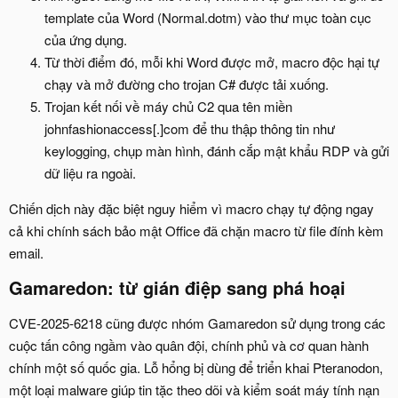
template của Word (Normal.dotm) vào thư mục toàn cục
của ứng dụng.
Từ thời điểm đó, mỗi khi Word được mở, macro độc hại tự
chạy và mở đường cho trojan C# được tải xuống.
Trojan kết nối về máy chủ C2 qua tên miền
johnfashionaccess[.]com để thu thập thông tin như
keylogging, chụp màn hình, đánh cắp mật khẩu RDP và gửi
dữ liệu ra ngoài.
Chiến dịch này đặc biệt nguy hiểm vì macro chạy tự động ngay
cả khi chính sách bảo mật Office đã chặn macro từ file đính kèm
email.
Gamaredon: từ gián điệp sang phá hoại​
CVE-2025-6218 cũng được nhóm Gamaredon sử dụng trong các
cuộc tấn công ngầm vào quân đội, chính phủ và cơ quan hành
chính một số quốc gia. Lỗ hổng bị dùng để triển khai Pteranodon,
một loại malware giúp tin tặc theo dõi và kiểm soát máy tính nạn