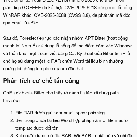
gián điệp GOFFEE đã kết hợp CVE-2025-6218 cùng một lỗ hổng
WinRAR khác, CVE-2025-8088 (CVSS 8,8), để phát tán mã độc
qua email lừa đảo.
Sau đó, Foresiet tiếp tục xác nhận nhóm APT Bitter (hoạt động
mạnh tại Nam Á) sử dụng lỗ hổng để tạo điểm bám vào Windows
và triển khai một trojan viết bằng C#. Kỹ thuật của Bitter tinh vi ở
chỗ họ sử dụng một file RAR chứa Word tài liệu bình thường
nhưng lại nhúng template macro độc hại.
Phân tích cơ chế tấn công​
Chiến dịch của Bitter cho thấy rõ cách tin tặc lợi dụng path
traversal:
File RAR được gửi kèm email spear-phishing.
Bên trong chứa tài liệu Word hợp pháp và một file macro
template được đổi tên.
Khi người dùng mở file RAR, WinRAR tự giải nén và ghi đè