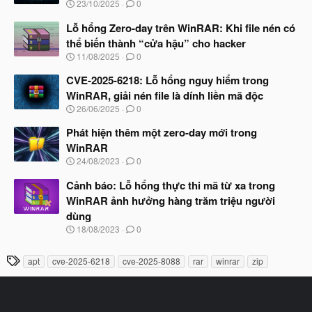
N
23/10/2025
0
ắ
g
t
à
Lỗ hổng Zero-day trên WinRAR: Khi file nén có
đ
y
ầ
thể biến thành “cửa hậu” cho hacker
b
u
N
11/08/2025
0
ắ
g
t
à
CVE-2025-6218: Lỗ hổng nguy hiểm trong
đ
y
ầ
WinRAR, giải nén file là dính liền mã độc
b
u
N
26/06/2025
0
ắ
g
t
à
Phát hiện thêm một zero-day mới trong
đ
y
ầ
WinRAR
b
u
N
24/08/2023
0
ắ
g
t
à
Cảnh báo: Lỗ hổng thực thi mã từ xa trong
đ
y
ầ
WinRAR ảnh hưởng hàng trăm triệu người
b
u
dùng
ắ
t
N
18/08/2023
0
đ
g
ầ
à
T
u
apt
cve-2025-6218
cve-2025-8088
rar
winrar
zip
y
h
b
ắ
ẻ
t
đ