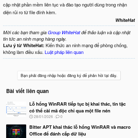
cập nhật phần mềm liên tục và đào tạo người dùng trong nhận
diện rủi ro từ file đính kèm.
WhiteHat
Mời các bạn tham gia
Group WhiteHat
để thảo luận và cập nhật
tin tức an ninh mạng hàng ngày.
Lưu ý từ WhiteHat:
Kiến thức an ninh mạng để phòng chống,
không làm điều xấu.
Luật pháp liên quan
Bạn phải đăng nhập hoặc đăng ký để phản hồi tại đây.
Bài viết liên quan
Lỗ hổng WinRAR tiếp tục bị khai thác, tin tặc
có thể cài mã độc chỉ qua một file nén
N
28/01/2026
0
g
à
Bitter APT khai thác lỗ hổng WinRAR và macro
y
Office để đánh cắp dữ liệu
b