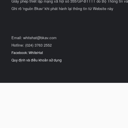
Giấy phép thiết lập mạng xã hội số 355/GP-BTTTT do Bộ Thông tin và
Ghi rõ 'nguồn Bkav' khi phát hành lại thông tin từ Website này
Email:
whitehat@bkav.com
Hotline: (024) 3763 2552
Facebook: WhiteHat
Quy định và điều khoản sử dụng