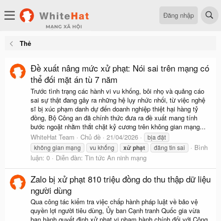
Đăng nhập
Thẻ
Đề xuất nâng mức xử phạt: Nói sai trên mạng có
thể đối mặt án tù 7 năm
Trước tình trạng các hành vi vu khống, bôi nhọ và quảng cáo
sai sự thật đang gây ra những hệ lụy nhức nhối, từ việc nghệ
sĩ bị xúc phạm danh dự đến doanh nghiệp thiệt hại hàng tỷ
đồng, Bộ Công an đã chính thức đưa ra đề xuất mang tính
bước ngoặt nhằm thắt chặt kỷ cương trên không gian mạng...
WhiteHat Team
Chủ đề
21/04/2026
bịa đặt
Bình
không gian mạng
vu khống
xử
phạt
đăng tin sai
luận: 0
Diễn đàn:
Tin tức An ninh mạng
Zalo bị xử phạt 810 triệu đồng do thu thập dữ liệu
người dùng
Qua công tác kiểm tra việc chấp hành pháp luật về bảo vệ
quyền lợi người tiêu dùng, Ủy ban Cạnh tranh Quốc gia vừa
ban hành quyết định xử phạt vi phạm hành chính đối với Công