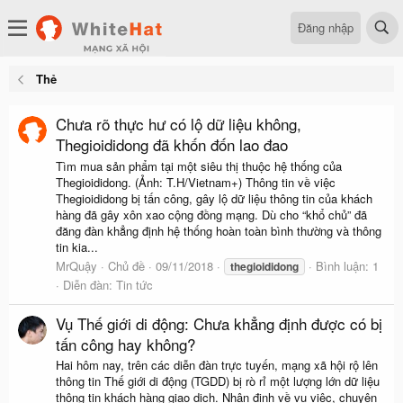
Đăng nhập
Thẻ
Chưa rõ thực hư có lộ dữ liệu không,
Thegioididong đã khốn đốn lao đao
Tìm mua sản phẩm tại một siêu thị thuộc hệ thống của
Thegioididong. (Ảnh: T.H/Vietnam+) Thông tin về việc
Thegioididong bị tấn công, gây lộ dữ liệu thông tin của khách
hàng đã gây xôn xao cộng đồng mạng. Dù cho “khổ chủ” đã
đăng đàn khẳng định hệ thống hoàn toàn bình thường và thông
tin kia...
MrQuậy
Chủ đề
09/11/2018
Bình luận: 1
thegioididong
Diễn đàn:
Tin tức
Vụ Thế giới di động: Chưa khẳng định được có bị
tấn công hay không?
Hai hôm nay, trên các diễn đàn trực tuyến, mạng xã hội rộ lên
thông tin Thế giới di động (TGDD) bị rò rỉ một lượng lớn dữ liệu
thông tin khách hàng giao dịch. Nhận định về vụ việc, chuyên