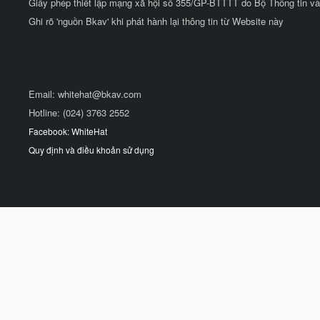
Giấy phép thiết lập mạng xã hội số 355/GP-BTTTT do Bộ Thông tin và
Ghi rõ 'nguồn Bkav' khi phát hành lại thông tin từ Website này
Email:
whitehat@bkav.com
Hotline: (024) 3763 2552
Facebook: WhiteHat
Quy định và điều khoản sử dụng