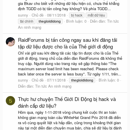
gia Bkav cho biết với những dữ liệu hiện có, chưa thể khẳng
định TGDD có bị tấn công hay không? Về phía TGDD...
sunny
Chủ đề
08/11/2018
bị hack
mất dữ liệu
Bình luận: 0
Diễn đàn:
Tin tức
tài chính
thegioididong
An ninh mạng
RaidForums bị tấn công ngay sau khi đăng tải
tập dữ liệu được cho là của Thế giới di động
Chỉ vài giờ sau khi đăng tải các tập tin được cho là của Thế
giới di động, trang chủ của diễn đàn RaidForums đã không thể
truy cập. Người dùng vào trang này sẽ gặp thông báo "The
maximum server load limit has been reached. Please check
back later once the server is less busy". Từ ngày 1/11, trên...
sunny
Chủ đề
07/11/2018
Bình luận: 0
thegioididong
Diễn đàn:
Tin tức An ninh mạng
Thực hư chuyện Thế Giới Di Động bị hack và
5
đánh cắp dữ liệu?
Hôm qua, ngày 1-11-2018 vòng chung kết cuộc thi an toàn
không gian mạng toàn cầu WhiteHat Grand Prix 2018 đã diễn
ra vô cùng quyết liệt và hấp dẫn, cũng trong khoảng thời gian
này tại một diễn đàn chuyên mua bán, chia sẻ dữ liệu bị đánh