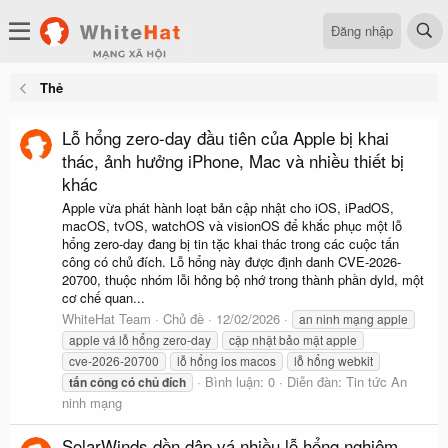
Đăng nhập
Thẻ
Lỗ hổng zero-day đầu tiên của Apple bị khai
thác, ảnh hưởng iPhone, Mac và nhiều thiết bị
khác
Apple vừa phát hành loạt bản cập nhật cho iOS, iPadOS,
macOS, tvOS, watchOS và visionOS để khắc phục một lỗ
hổng zero-day đang bị tin tặc khai thác trong các cuộc tấn
công có chủ đích. Lỗ hổng này được định danh CVE-2026-
20700, thuộc nhóm lỗi hỏng bộ nhớ trong thành phần dyld, một
cơ chế quan...
WhiteHat Team
Chủ đề
12/02/2026
an ninh mạng apple
apple vá lỗ hổng zero-day
cập nhật bảo mật apple
cve-2026-20700
lỗ hổng ios macos
lỗ hổng webkit
Bình luận: 0
Diễn đàn:
Tin tức An
tấn
công
có
chủ
đích
ninh mạng
SolarWinds dồn dập vá nhiều lỗ hổng nghiêm