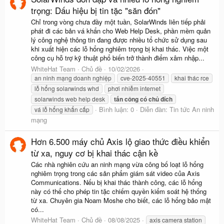
trọng: Dấu hiệu bị tin tặc "săn đón"
Chỉ trong vòng chưa đầy một tuần, SolarWinds liên tiếp phải
phát đi các bản vá khẩn cho Web Help Desk, phần mềm quản
lý công nghệ thông tin đang được nhiều tổ chức sử dụng sau
khi xuất hiện các lỗ hổng nghiêm trọng bị khai thác. Việc một
công cụ hỗ trợ kỹ thuật phổ biến trở thành điểm xâm nhập...
WhiteHat Team
Chủ đề
10/02/2026
an ninh mạng doanh nghiệp
cve-2025-40551
khai thác rce
lỗ hổng solarwinds whd
phơi nhiễm internet
solarwinds web help desk
tấn
công
có
chủ
đích
Bình luận: 0
Diễn đàn:
Tin tức An ninh
vá lỗ hổng khẩn cấp
mạng
Hơn 6.500 máy chủ Axis lộ giao thức điều khiển
từ xa, nguy cơ bị khai thác cận kề
Các nhà nghiên cứu an ninh mạng vừa công bố loạt lỗ hổng
nghiêm trọng trong các sản phẩm giám sát video của Axis
Communications. Nếu bị khai thác thành công, các lỗ hổng
này có thể cho phép tin tặc chiếm quyền kiểm soát hệ thống
từ xa. Chuyên gia Noam Moshe cho biết, các lỗ hổng bảo mật
có...
WhiteHat Team
Chủ đề
08/08/2025
axis camera station