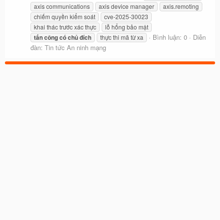
axis communications
axis device manager
axis.remoting
chiếm quyền kiểm soát
cve-2025-30023
khai thác trước xác thực
lỗ hổng bảo mật
Bình luận: 0
Diễn
tấn
công
có
chủ
đích
thực thi mã từ xa
đàn:
Tin tức An ninh mạng