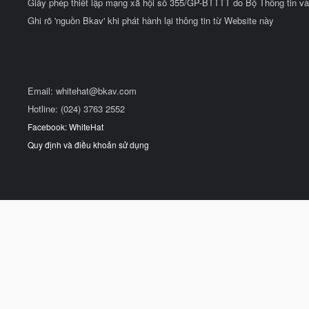
Giấy phép thiết lập mạng xã hội số 355/GP-BTTTT do Bộ Thông tin và
Ghi rõ 'nguồn Bkav' khi phát hành lại thông tin từ Website này
Email:
whitehat@bkav.com
Hotline: (024) 3763 2552
Facebook: WhiteHat
Quy định và điều khoản sử dụng