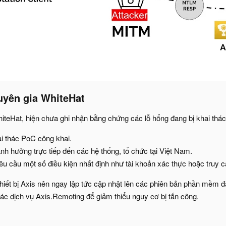
uyên gia WhiteHat​
iteHat, hiện chưa ghi nhận bằng chứng các lỗ hổng đang bị khai thác,
i thác PoC công khai.
nh hưởng trực tiếp đến các hệ thống, tổ chức tại Việt Nam.
êu cầu một số điều kiện nhất định như tài khoản xác thực hoặc truy 
iết bị Axis nên ngay lập tức cập nhật lên các phiên bản phần mềm đã
 các dịch vụ Axis.Remoting để giảm thiểu nguy cơ bị tấn công.