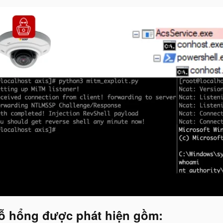
 lỗ hổng được phát hiện gồm:​