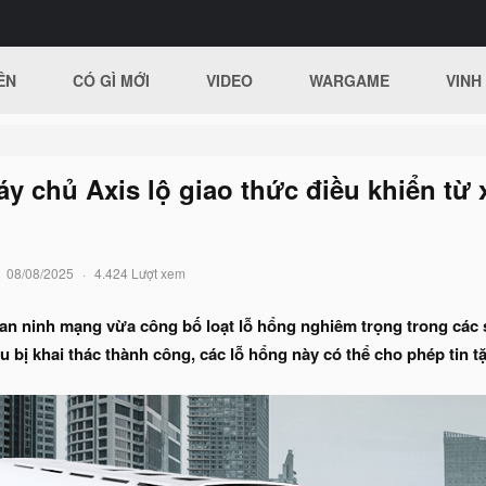
ÊN
CÓ GÌ MỚI
VIDEO
WARGAME
VINH
y chủ Axis lộ giao thức điều khiển từ 
08/08/2025
4.424 Lượt xem
an ninh mạng vừa công bố loạt lỗ hổng nghiêm trọng trong các 
bị khai thác thành công, các lỗ hổng này có thể cho phép tin t