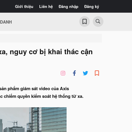
Giới thiệu
Liên hệ
Đăng nhập
Đăng ký
 DANH
xa, nguy cơ bị khai thác cận
sản phẩm giám sát video của Axis
ặc chiếm quyền kiểm soát hệ thống từ xa.