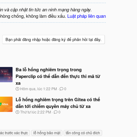
ận và cập nhật tin tức an ninh mạng hàng ngày.
phòng chống, không làm điều xấu.
Luật pháp liên quan
Bạn phải đăng nhập hoặc đăng ký để phản hồi tại đây.
Ba lỗ hổng nghiêm trọng trong
Paperclip có thể dẫn đến thực thi mã từ
xa
N
Hôm qua, lúc 1:22 PM
0
g
à
Lỗ hổng nghiêm trọng trên Gitea có thể
y
dẫn tới chiếm quyền máy chủ từ xa
b
N
Thứ tư lúc 2:22 PM
0
ắ
g
t
à
đ
y
ầ
b
u
hác trước xác thực
lỗ hổng bảo mật
tấn công có chủ đích
ắ