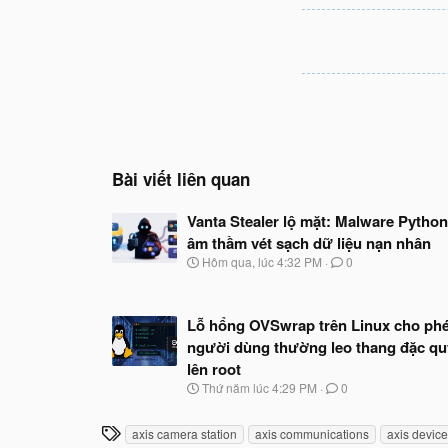
Bài viết liên quan
Vanta Stealer lộ mặt: Malware Python
âm thầm vét sạch dữ liệu nạn nhân
N
Hôm qua, lúc 4:32 PM
0
g
à
y
Lỗ hổng OVSwrap trên Linux cho ph
b
ắ
người dùng thường leo thang đặc q
t
lên root
đ
N
Thứ năm lúc 4:29 PM
0
ầ
g
u
à
T
axis camera station
axis communications
axis devic
y