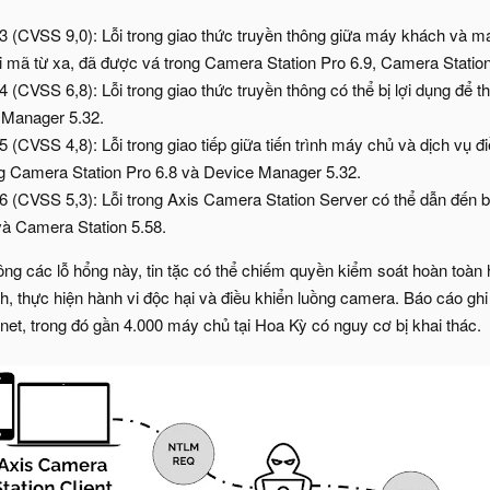
(CVSS 9,0): Lỗi trong giao thức truyền thông giữa máy khách và m
hi mã từ xa, đã được vá trong Camera Station Pro 6.9, Camera Statio
CVSS 6,8): Lỗi trong giao thức truyền thông có thể bị lợi dụng để th
 Manager 5.32.
CVSS 4,8): Lỗi trong giao tiếp giữa tiến trình máy chủ và dịch vụ đ
g Camera Station Pro 6.8 và Device Manager 5.32.
(CVSS 5,3): Lỗi trong Axis Camera Station Server có thể dẫn đến 
và Camera Station 5.58.
ông các lỗ hổng này, tin tặc có thể chiếm quyền kiểm soát hoàn toàn
 thực hiện hành vi độc hại và điều khiển luồng camera. Báo cáo ghi
net, trong đó gần 4.000 máy chủ tại Hoa Kỳ có nguy cơ bị khai thác.