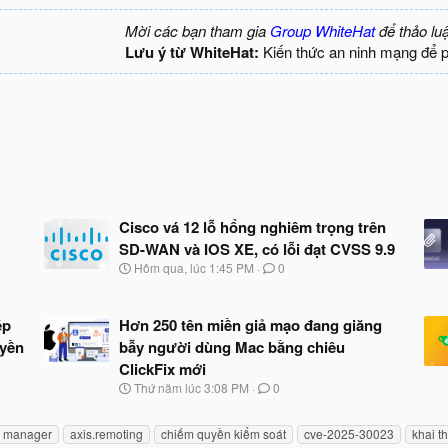
Mời các bạn tham gia
Group WhiteHat
để thảo lu
Lưu ý từ WhiteHat:
Kiến thức an ninh mạng để 
Cisco vá 12 lỗ hổng nghiêm trọng trên
SD-WAN và IOS XE, có lỗi đạt CVSS 9.9
N
Hôm qua, lúc 1:45 PM
0
g
à
y
ép
Hơn 250 tên miền giả mạo đang giăng
b
uyền
bẫy người dùng Mac bằng chiêu
ắ
t
ClickFix mới
đ
N
Thứ năm lúc 3:08 PM
0
ầ
g
u
à
e manager
axis.remoting
chiếm quyền kiểm soát
cve-2025-30023
khai t
y