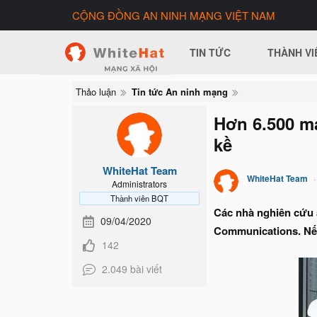
CỘNG ĐỒNG AN NINH MẠNG VIỆT NAM
TIN TỨC
THÀNH VI
Thảo luận
Tin tức An ninh mạng
Hơn 6.500 má
kề
WhiteHat Team
WhiteHat Team
Administrators
Thành viên BQT
Các nhà nghiên cứu 
09/04/2020
Communications. Nếu 
142
2.049 bài viết