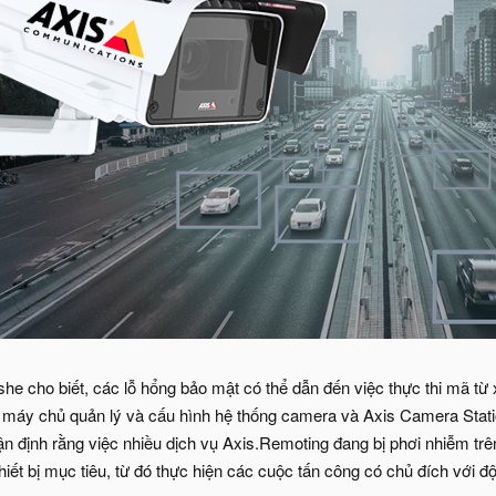
 cho biết, các lỗ hổng bảo mật có thể dẫn đến việc thực thi mã từ
 máy chủ quản lý và cấu hình hệ thống camera và Axis Camera Stat
định rằng việc nhiều dịch vụ Axis.Remoting đang bị phơi nhiễm trên I
iết bị mục tiêu, từ đó thực hiện các cuộc tấn công có chủ đích với đ