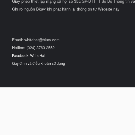
Giấy phép thiết lập mạng xã hội số 355/GP-BTTTT do Bộ Thông tin và
Ghi rõ 'nguồn Bkav' khi phát hành lại thông tin từ Website này
Email:
whitehat@bkav.com
Hotline: (024) 3763 2552
Facebook: WhiteHat
Quy định và điều khoản sử dụng