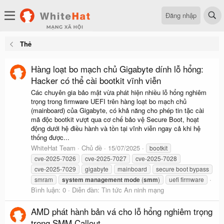
Đăng nhập
Thẻ
Hàng loạt bo mạch chủ Gigabyte dính lỗ hổng:
Hacker có thể cài bootkit vĩnh viễn
Các chuyên gia bảo mật vừa phát hiện nhiều lỗ hổng nghiêm
trọng trong firmware UEFI trên hàng loạt bo mạch chủ
(mainboard) của Gigabyte, có khả năng cho phép tin tặc cài
mã độc bootkit vượt qua cơ chế bảo vệ Secure Boot, hoạt
động dưới hệ điều hành và tồn tại vĩnh viễn ngay cả khi hệ
thống được...
WhiteHat Team
Chủ đề
15/07/2025
bootkit
cve-2025-7026
cve-2025-7027
cve-2025-7028
cve-2025-7029
gigabyte
mainboard
secure boot bypass
smram
system
management
mode
(
smm
)
uefi firmware
Bình luận: 0
Diễn đàn:
Tin tức An ninh mạng
AMD phát hành bản vá cho lỗ hổng nghiêm trọng
trong SMM Callout