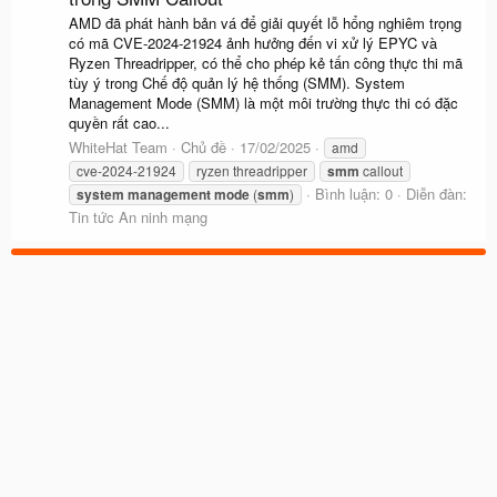
AMD đã phát hành bản vá để giải quyết lỗ hổng nghiêm trọng
có mã CVE-2024-21924 ảnh hưởng đến vi xử lý EPYC và
Ryzen Threadripper, có thể cho phép kẻ tấn công thực thi mã
tùy ý trong Chế độ quản lý hệ thống (SMM). System
Management Mode (SMM) là một môi trường thực thi có đặc
quyền rất cao...
WhiteHat Team
Chủ đề
17/02/2025
amd
cve-2024-21924
ryzen threadripper
smm
callout
Bình luận: 0
Diễn đàn:
system
management
mode
(
smm
)
Tin tức An ninh mạng