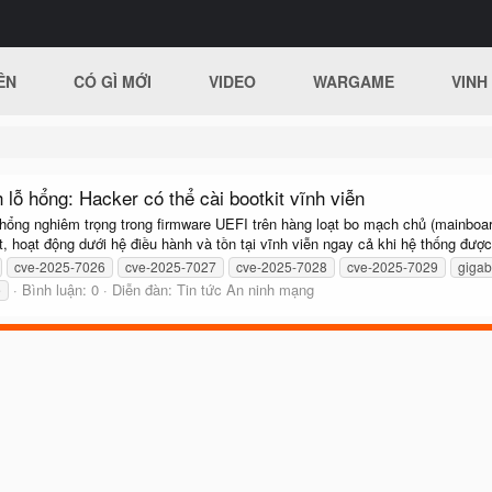
ÊN
CÓ GÌ MỚI
VIDEO
WARGAME
VINH
lỗ hổng: Hacker có thể cài bootkit vĩnh viễn
hổng nghiêm trọng trong firmware UEFI trên hàng loạt bo mạch chủ (mainboar
 hoạt động dưới hệ điều hành và tồn tại vĩnh viễn ngay cả khi hệ thống được
cve-2025-7026
cve-2025-7027
cve-2025-7028
cve-2025-7029
gigab
Bình luận: 0
Diễn đàn:
Tin tức An ninh mạng
e