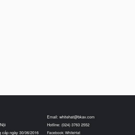
Email:
whitehat@bkav.com
Nội
Hotline: (024) 3763 2552
g cấp ngày 30/06/2016
Facebook: WhiteHat