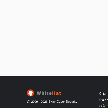
Chịu 
Địa c
@ 2009 -
2026
Bkav Cyber Security
Giấy 