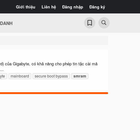
Giới thiệu
Liên hệ
Đăng nhập
Đăng ký
 DANH
d) của Gigabyte, có khả năng cho phép tin tặc cài mã
...
yte
mainboard
secure boot bypass
smram