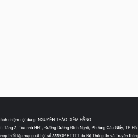
trách nhiệm nội dung: NGUYỄN THẢO DIỄM HẰNG
hỉ: Tầng 2, Tòa nhà HH1, Đường Dương Đình Nghệ, Phường Cầu Giấy, TP Hà 
phép thiết lập mạng xã hội số 355/GP-BTTTT do Bộ Thông tin và Truyền thôn