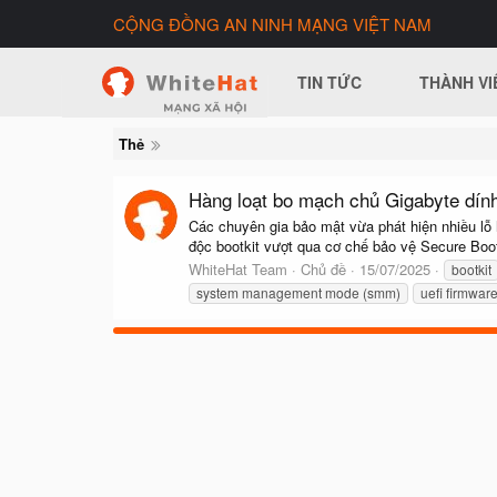
CỘNG ĐỒNG AN NINH MẠNG VIỆT NAM
TIN TỨC
THÀNH VI
Thẻ
Hàng loạt bo mạch chủ Gigabyte dính 
Các chuyên gia bảo mật vừa phát hiện nhiều lỗ 
độc bootkit vượt qua cơ chế bảo vệ Secure Boot,
WhiteHat Team
Chủ đề
15/07/2025
bootkit
system management mode (smm)
uefi firmwar