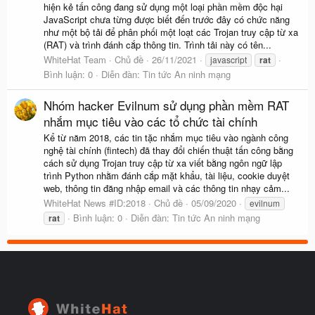
hiện kẻ tấn công đang sử dụng một loại phần mềm độc hại
JavaScript chưa từng được biết đến trước đây có chức năng
như một bộ tải để phân phối một loạt các Trojan truy cập từ xa
(RAT) và trình đánh cắp thông tin. Trình tải này có tên...
WhiteHat Team
Chủ đề
26/11/2021
javascript
rat
Bình luận: 0
Diễn đàn:
Tin tức An ninh mạng
Nhóm hacker Evilnum sử dụng phần mềm RAT
nhắm mục tiêu vào các tổ chức tài chính
Kể từ năm 2018, các tin tặc nhắm mục tiêu vào ngành công
nghệ tài chính (fintech) đã thay đổi chiến thuật tấn công bằng
cách sử dụng Trojan truy cập từ xa viết bằng ngôn ngữ lập
trình Python nhằm đánh cắp mặt khẩu, tài liệu, cookie duyệt
web, thông tin đăng nhập email và các thông tin nhạy cảm...
WhiteHat News #ID:2018
Chủ đề
05/09/2020
evilnum
Bình luận: 0
Diễn đàn:
Tin tức An ninh mạng
rat