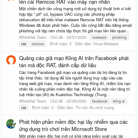
lén cài Remcos RAT vào máy nạn nhân
Một chiến dịch tấn công mạng mới sử dụng kỹ thuật tinh vi kết
hợp tệp ".pif" cũ, bypass UAC cùng các phương pháp
obfuscation để triển khai malware Remcos RAT trên hệ thống
Windows đã được phát hiện. Cuộc tấn công bắt đầu bằng email
phishing với tệp nén chứa tệp thực thi giả mạo tên liên quan...
WhiteHat Team
Chủ đề
02/07/2025
malware
phishing
Bình luận: 0
Diễn đàn:
Virus/Malware
rat
remcos
Quảng cáo giả mạo Kling AI trên Facebook phát
tán mã độc RAT, đánh cắp dữ liệu
Các trang Facebook giả mạo và quảng cáo tài trợ đang bị tin
tặc khai thác, lợi dụng để lừa người dùng truy cập vào các
trang web giả mạo, mạo danh nền tảng Kling AI, nhằm lừa nạn
nhân tải xuống phần mềm độc hại. Kling AI là một nền tảng trí
tuệ nhân tạo (AI) do Kuaishou Technology (Trung...
WhiteHat Team
Chủ đề
22/05/2025
facebook
kling ai
Bình luận: 0
Diễn đàn:
Tin tức An ninh mạng
rat
Phát hiện phần mềm độc hại lây nhiễm qua các
ứng dụng trò chơi trên Microsoft Store
Một phần mềm độc hại mới có khả năng kiểm soát các tài