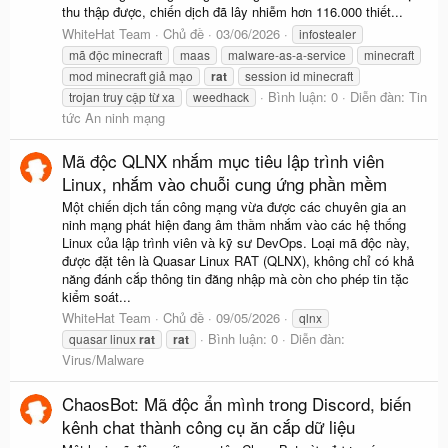
thu thập được, chiến dịch đã lây nhiễm hơn 116.000 thiết...
WhiteHat Team
Chủ đề
03/06/2026
infostealer
mã độc minecraft
maas
malware-as-a-service
minecraft
mod minecraft giả mạo
rat
session id minecraft
Bình luận: 0
Diễn đàn:
Tin
trojan truy cập từ xa
weedhack
tức An ninh mạng
Mã độc QLNX nhắm mục tiêu lập trình viên
Linux, nhắm vào chuỗi cung ứng phần mềm
Một chiến dịch tấn công mạng vừa được các chuyên gia an
ninh mạng phát hiện đang âm thầm nhắm vào các hệ thống
Linux của lập trình viên và kỹ sư DevOps. Loại mã độc này,
được đặt tên là Quasar Linux RAT (QLNX), không chỉ có khả
năng đánh cắp thông tin đăng nhập mà còn cho phép tin tặc
kiểm soát...
WhiteHat Team
Chủ đề
09/05/2026
qlnx
Bình luận: 0
Diễn đàn:
quasar linux
rat
rat
Virus/Malware
ChaosBot: Mã độc ẩn mình trong Discord, biến
kênh chat thành công cụ ăn cắp dữ liệu