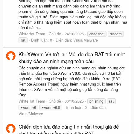
Một loại mã độc mới mang tên ChaosBot vừa được các
chuyên gia an ninh mạng cảnh báo đang âm thầm mở rộng
phạm vi tấn công thông qua nền tảng Discord giao tiếp quen
thuộc với giới trẻ. Điểm nguy hiểm của loại mã độc này không
chỉ nằm ở khả năng kiểm soát hoàn toàn thiết bị nạn nhân, mà
còn ở cách...
WhiteHat Team
Chủ đề
24/10/2025
chaosbot
discord
Bình luận: 0
Diễn đàn:
Virus/Malware
rat
Khi XWorm V6 trở lại: Mối đe dọa RAT “tái sinh”
khuấy đảo an ninh mạng toàn cầu
Các chuyên gia nghiên cứu an ninh mạng ghi nhận những đợt
triển khai đầu tiên của XWorm V6.0, đánh dấu sự trở lại bất
ngờ của một trong những họ mã độc điều khiển từ xa (RAT -
Remote Access Trojan) nguy hiểm nhất từng xuất hiện trên
Internet. XWorm vốn là một bộ công cụ tấn công đa năng
từng...
WhiteHat Team
Chủ đề
06/10/2025
phishing
rat
Bình luận: 0
Diễn đàn:
xworm v6
xworm v6.0
Virus/Malware
Chiến dịch lừa đảo dùng tin nhắn thoại giả để
phát tán phần mềm gián điệp RAT