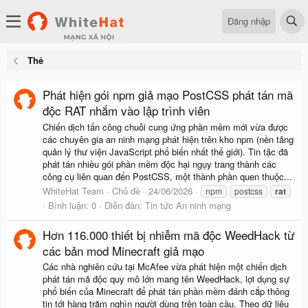
Đăng nhập
Thẻ
Phát hiện gói npm giả mạo PostCSS phát tán mã
độc RAT nhắm vào lập trình viên
Chiến dịch tấn công chuỗi cung ứng phần mềm mới vừa được
các chuyên gia an ninh mạng phát hiện trên kho npm (nền tảng
quản lý thư viện JavaScript phổ biến nhất thế giới). Tin tặc đã
phát tán nhiều gói phần mềm độc hại ngụy trang thành các
công cụ liên quan đến PostCSS, một thành phần quen thuộc...
WhiteHat Team
Chủ đề
24/06/2026
npm
postcss
rat
Bình luận: 0
Diễn đàn:
Tin tức An ninh mạng
Hơn 116.000 thiết bị nhiễm mã độc WeedHack từ
các bản mod Minecraft giả mạo
Các nhà nghiên cứu tại McAfee vừa phát hiện một chiến dịch
phát tán mã độc quy mô lớn mang tên WeedHack, lợi dụng sự
phổ biến của Minecraft để phát tán phần mềm đánh cắp thông
tin tới hàng trăm nghìn người dùng trên toàn cầu. Theo dữ liệu