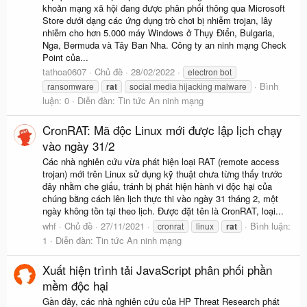
khoản mạng xã hội đang được phân phối thông qua Microsoft
Store dưới dạng các ứng dụng trò chơi bị nhiễm trojan, lây
nhiễm cho hơn 5.000 máy Windows ở Thụy Điển, Bulgaria,
Nga, Bermuda và Tây Ban Nha. Công ty an ninh mạng Check
Point của...
tathoa0607
Chủ đề
28/02/2022
electron bot
Bình
ransomware
rat
social media hijacking malware
luận: 0
Diễn đàn:
Tin tức An ninh mạng
CronRAT: Mã độc Linux mới được lập lịch chạy
vào ngày 31/2
Các nhà nghiên cứu vừa phát hiện loại RAT (remote access
trojan) mới trên Linux sử dụng kỹ thuật chưa từng thấy trước
đây nhằm che giấu, tránh bị phát hiện hành vi độc hại của
chúng bằng cách lên lịch thực thi vào ngày 31 tháng 2, một
ngày không tồn tại theo lịch. Được đặt tên là CronRAT, loại...
whf
Chủ đề
27/11/2021
Bình luận:
cronrat
linux
rat
1
Diễn đàn:
Tin tức An ninh mạng
Xuất hiện trình tải JavaScript phân phối phần
mềm độc hại
Gần đây, các nhà nghiên cứu của HP Threat Research phát