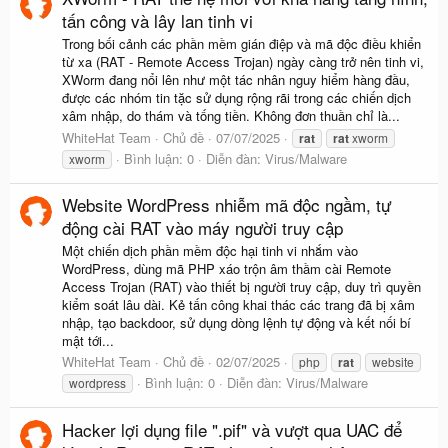
tấn công và lây lan tinh vi
Trong bối cảnh các phần mềm gián điệp và mã độc điều khiển
từ xa (RAT - Remote Access Trojan) ngày càng trở nên tinh vi,
XWorm đang nổi lên như một tác nhân nguy hiểm hàng đầu,
được các nhóm tin tặc sử dụng rộng rãi trong các chiến dịch
xâm nhập, do thám và tống tiền. Không đơn thuần chỉ là...
WhiteHat Team
Chủ đề
07/07/2025
rat
rat
xworm
Bình luận: 0
Diễn đàn:
Virus/Malware
xworm
Website WordPress nhiễm mã độc ngầm, tự
động cài RAT vào máy người truy cập
Một chiến dịch phần mềm độc hại tinh vi nhắm vào
WordPress, dùng mã PHP xáo trộn âm thầm cài Remote
Access Trojan (RAT) vào thiết bị người truy cập, duy trì quyền
kiểm soát lâu dài. Kẻ tấn công khai thác các trang đã bị xâm
nhập, tạo backdoor, sử dụng dòng lệnh tự động và kết nối bí
mật tới...
WhiteHat Team
Chủ đề
02/07/2025
php
rat
website
Bình luận: 0
Diễn đàn:
Virus/Malware
wordpress
Hacker lợi dụng file ".pif" và vượt qua UAC để