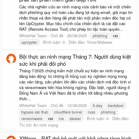
Các nhà nghiên cứu an ninh mạng vừa cảnh báo về một chiến
dịch phishing quy mô toàn cầu đang lợi dụng email, giả mạo tin
nhắn thoại và đơn hàng để phát tán một phần mềm độc hại có
tên UpCrypter. Mục tiêu chính của chiến dịch là cài đặt các
RAT (Remote Access Tool) cho phép tin tặc toàn quyền...
WhiteHat Team
Chủ đề
26/08/2025
phishing
rat
Bình luận: 0
Diễn đàn:
Virus/Malware
upcrypter
Bội thực an ninh mạng Tháng 7: Người dùng kiệt
sức khi phải đối phó
Tháng 7/2025 chứng kiến một chuỗi sự kiện an ninh mạng
đáng báo động: từ những lỗ hổng cực kỳ nghiêm trọng trong
các nền tảng, sản phẩm lớn đến các chiến dịch mã độc tinh vi
và ransomware tiến hóa không ngừng. Đặc biệt, người dùng ở
Đông Nam Á và Việt Nam đã bị nhắm tới bằng nhiều phương
thức...
WhiteHat Team
Chủ đề
12/08/2025
0-day
backdoor
bypass xác thực
cloudflare tunnel
cvss
phishing
Bình luận: 0
Diễn đàn:
ransomware
rat
rce
stealer
Tin tức An ninh mạng
XWorm - RAT thế hệ mới với khả năng tàng hình,