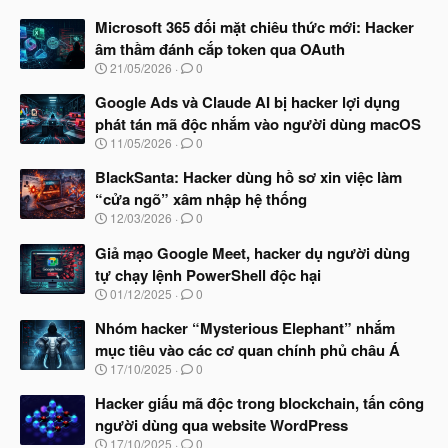
Microsoft 365 đối mặt chiêu thức mới: Hacker
âm thầm đánh cắp token qua OAuth
N
21/05/2026
0
g
à
Google Ads và Claude AI bị hacker lợi dụng
y
phát tán mã độc nhắm vào người dùng macOS
b
N
11/05/2026
0
ắ
g
t
à
BlackSanta: Hacker dùng hồ sơ xin việc làm
đ
y
ầ
“cửa ngõ” xâm nhập hệ thống
b
u
N
12/03/2026
0
ắ
g
t
à
Giả mạo Google Meet, hacker dụ người dùng
đ
y
ầ
tự chạy lệnh PowerShell độc hại
b
u
N
01/12/2025
0
ắ
g
t
à
Nhóm hacker “Mysterious Elephant” nhắm
đ
y
ầ
mục tiêu vào các cơ quan chính phủ châu Á
b
u
N
17/10/2025
0
ắ
g
t
à
Hacker giấu mã độc trong blockchain, tấn công
đ
y
ầ
người dùng qua website WordPress
b
u
N
17/10/2025
0
ắ