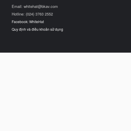
Email:
whitehat@bkav.com
Hotline: (024) 3763 2552
Facebook: WhiteHat
Quy định và điều khoản sử dụng