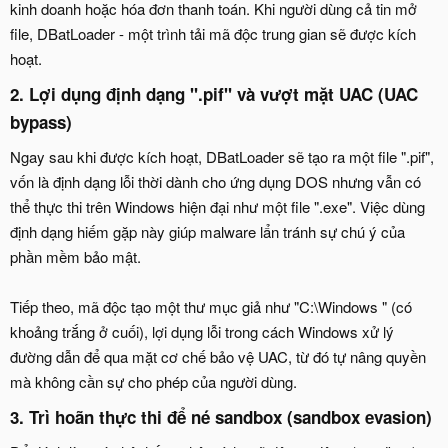
kinh doanh hoặc hóa đơn thanh toán. Khi người dùng cả tin mở
file, DBatLoader - một trình tải mã độc trung gian sẽ được kích
hoạt.
2. Lợi dụng định dạng ".pif" và vượt mặt UAC (UAC
bypass)
Ngay sau khi được kích hoạt, DBatLoader sẽ tạo ra một file ".pif",
vốn là định dạng lỗi thời dành cho ứng dụng DOS nhưng vẫn có
thể thực thi trên Windows hiện đại như một file ".exe". Việc dùng
định dạng hiếm gặp này giúp malware lẩn tránh sự chú ý của
phần mềm bảo mật.
Tiếp theo, mã độc tạo một thư mục giả như "C:\Windows " (có
khoảng trắng ở cuối), lợi dụng lỗi trong cách Windows xử lý
đường dẫn để qua mặt cơ chế bảo vệ UAC, từ đó tự nâng quyền
mà không cần sự cho phép của người dùng.
3.
Trì hoãn thực thi để né sandbox (sandbox evasion)