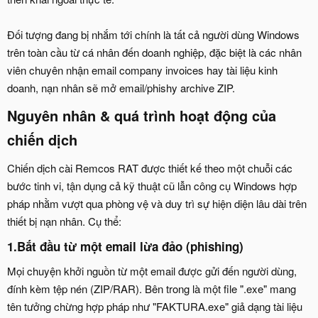
Đối tượng đang bị nhắm tới chính là tất cả người dùng Windows
trên toàn cầu từ cá nhân đến doanh nghiệp, đặc biệt là các nhân
viên chuyên nhận email company invoices hay tài liệu kinh
doanh, nạn nhân sẽ mở email/phishy archive ZIP.
Nguyên nhân & quá trình hoạt động của
chiến dịch​
Chiến dịch cài Remcos RAT được thiết kế theo một chuỗi các
bước tinh vi, tận dụng cả kỹ thuật cũ lẫn công cụ Windows hợp
pháp nhằm vượt qua phòng vệ và duy trì sự hiện diện lâu dài trên
thiết bị nạn nhân. Cụ thể:
1.
Bắt đầu từ một email lừa đảo (phishing)
Mọi chuyện khởi nguồn từ một email được gửi đến người dùng,
đính kèm tệp nén (ZIP/RAR). Bên trong là một file ".exe" mang
tên tưởng chừng hợp pháp như "FAKTURA.exe" giả dạng tài liệu