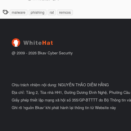
g
t
à
đ
T
malware
phishing
rat
remcos
y
ầ
h
b
u
ắ
ẻ
t
đ
ầ
u
@ 2009 -
2026
Bkav Cyber Security
Chịu trách nhiệm nội dung: NGUYỄN THẢO DIỄM HẰNG
Địa chỉ: Tầng 2, Tòa nhà HH1, Đường Dương Đình Nghệ, Phường Cầu 
Giấy phép thiết lập mạng xã hội số 355/GP-BTTTT do Bộ Thông tin và
Ghi rõ 'nguồn Bkav' khi phát hành lại thông tin từ Website này