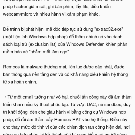
phép hacker giám sát, ghi bàn phím, lấy file, điều khiển
webcam/micro và nhiều hành vi xâm phạm khác.
Để tránh bị phát hiện, mã độc tiếp tục sử dụng "extrac32.exe"
(một tiện ích Windows hợp pháp) để thêm chính nó vào danh
sách loại trừ (exclusion list) của Windows Defender, khiến phần
mềm bảo vệ "nhắm mắt làm ngơ".
Remcos là malware thương mại, liên tục được cập nhật, được
bán thông qua nền tảng đen và có khả năng điều khiển hệ thống
từ xa hoàn chỉnh.
⭢ Từ một email tưởng như vô hại, chuỗi tấn công này đã âm thầm
triển khai nhiều kỹ thuật phức tạp: Từ vượt UAC, né sandbox, duy
trì khởi động, đến che giấu hành vi bằng công cụ Windows hợp
pháp, để rồi âm thầm cấy Remcos RAT vào hệ thống. Điều này
cho thấy mức độ tinh vi của các chiến dịch tấn công hiện đại, nơi
công cụ hợp pháp lại trở thành vũ khí nguy hiểm và người dùng