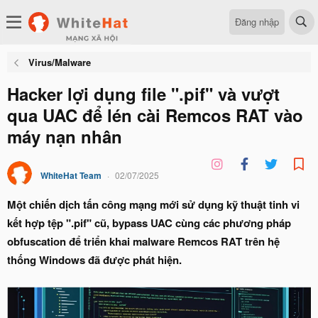
Đăng nhập
Virus/Malware
Hacker lợi dụng file ".pif" và vượt
qua UAC để lén cài Remcos RAT vào
máy nạn nhân
WhiteHat Team
02/07/2025
Một chiến dịch tấn công mạng mới sử dụng kỹ thuật tinh vi
kết hợp tệp ".pif" cũ, bypass UAC cùng các phương pháp
obfuscation để triển khai malware Remcos RAT trên hệ
thống Windows
đã được phát hiện
.