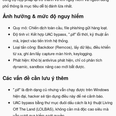
phổ thông là mục tiêu dễ bị đánh lừa nhất.
Ảnh hưởng & mức độ nguy hiểm​
Quy mô: Chiến dịch toàn cầu, file phishing gửi hàng loạt.
Độ tinh vi: Kết hợp UAC bypass, ".pif" lỗi thời, kỹ thuật ẩn
mã, inject vào tiến trình hệ thống.
Loại tấn công: Backdoor (Remcos), lấy dữ liệu, điều khiển
từ xa, ghi âm/lấy capture màn hình, keylogging.
Phát hiện: Khó bị antivirus phát hiện, chỉ có phân tích
dynamic, sandbox nâng cao mới bắt được.
Các vấn đề cần lưu ý thêm​
".pif" là định dạng cũ nhưng vẫn chạy được trên Windows
hiện đại, hacker sẽ tận dụng điều này để né cảnh báo.
UAC bypass bằng thư mục đuôi dấu cách là kỹ thuật Living
Off The Land (LOLBAS), không cần mã độc cao siêu mà
vẫn vượt qua kiểm soát quyền.