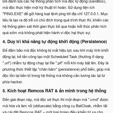
Để đánh lừa các hệ thống phân tích mã độc tự động (sandbox),
mã độc thực hiện một kỹ thuật trì hoãn: Sử dụng tiện ích
"PING.EXE" để gửi hàng loạt lệnh ping tới địa chỉ 127.0.0.1. Mục
tiêu là tạo ra độ trễ có chủ đích trong quá trình thực thi, khiến các
hệ thống giám sát thời gian thực bỏ qua hoặc kết thúc phân tích
quá sớm mà không phát hiện hành vi độc hại thực sự.
4.
Duy trì khả năng tự động khởi động (Persistence)
Để đảm bảo mã độc không bị mất hiệu lực sau khi máy tính khởi
động lại, kẻ tấn công tạo một Scheduled Task (thường ở dạng
".url") nhằm tự động chạy lại file ".pif" mỗi khi máy bật lên. Đây là
phương thức thiết lập "chân bám" (persistence) phổ biến, giúp mã
độc tồn tại bền bỉ trong hệ thống mà không cần tương tác lại từ
phía hacker.
5.
Kích hoạt Remcos RAT & ẩn mình trong hệ thống
Đến giai đoạn này, mã độc sẽ thực thi một đoạn mã ".cmd" được
mã hóa và làm rối (obfuscate) bằng công cụ BatCloak, nhằm tải
và cài đặt Remcos RAT – một loại trojan điều khiển từ xa cho