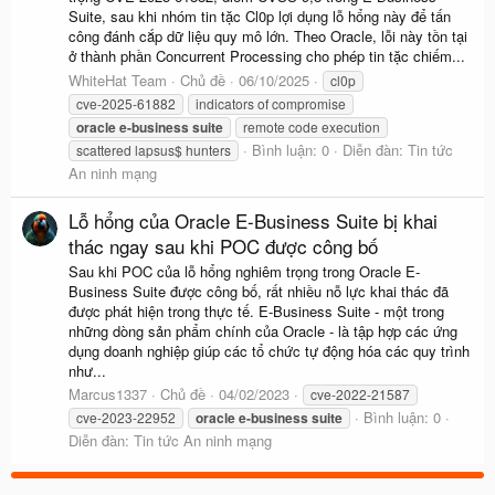
Suite, sau khi nhóm tin tặc Cl0p lợi dụng lỗ hổng này để tấn
công đánh cắp dữ liệu quy mô lớn. Theo Oracle, lỗi này tồn tại
ở thành phần Concurrent Processing cho phép tin tặc chiếm...
WhiteHat Team
Chủ đề
06/10/2025
cl0p
cve-2025-61882
indicators of compromise
oracle
e-business
suite
remote code execution
Bình luận: 0
Diễn đàn:
Tin tức
scattered lapsus$ hunters
An ninh mạng
Lỗ hổng của Oracle E-Business Suite bị khai
thác ngay sau khi POC được công bố
Sau khi POC của lỗ hổng nghiêm trọng trong Oracle E-
Business Suite được công bố, rất nhiều nỗ lực khai thác đã
được phát hiện trong thực tế. E-Business Suite - một trong
những dòng sản phẩm chính của Oracle - là tập hợp các ứng
dụng doanh nghiệp giúp các tổ chức tự động hóa các quy trình
như...
Marcus1337
Chủ đề
04/02/2023
cve-2022-21587
Bình luận: 0
cve-2023-22952
oracle
e-business
suite
Diễn đàn:
Tin tức An ninh mạng