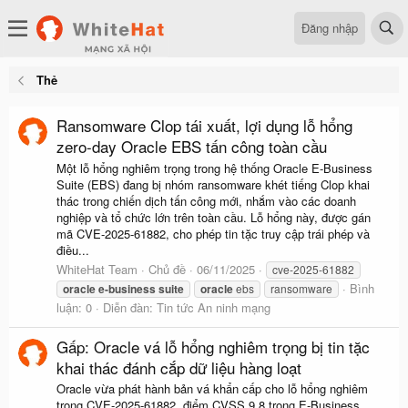
Đăng nhập
Thẻ
Ransomware Clop tái xuất, lợi dụng lỗ hổng
zero-day Oracle EBS tấn công toàn cầu
Một lỗ hổng nghiêm trọng trong hệ thống Oracle E-Business
Suite (EBS) đang bị nhóm ransomware khét tiếng Clop khai
thác trong chiến dịch tấn công mới, nhắm vào các doanh
nghiệp và tổ chức lớn trên toàn cầu. Lỗ hổng này, được gán
mã CVE-2025-61882, cho phép tin tặc truy cập trái phép và
điều...
WhiteHat Team
Chủ đề
06/11/2025
cve-2025-61882
Bình
oracle
e-business
suite
oracle
ebs
ransomware
luận: 0
Diễn đàn:
Tin tức An ninh mạng
Gấp: Oracle vá lỗ hổng nghiêm trọng bị tin tặc
khai thác đánh cắp dữ liệu hàng loạt
Oracle vừa phát hành bản vá khẩn cấp cho lỗ hổng nghiêm
trọng CVE-2025-61882, điểm CVSS 9,8 trong E-Business