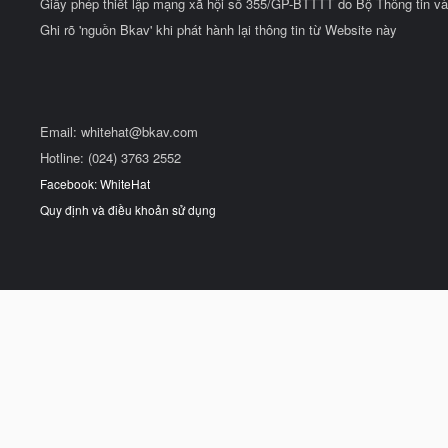
Giấy phép thiết lập mạng xã hội số 355/GP-BTTTT do Bộ Thông tin và
Ghi rõ 'nguồn Bkav' khi phát hành lại thông tin từ Website này
Email:
whitehat@bkav.com
Hotline: (024) 3763 2552
Facebook: WhiteHat
Quy định và điều khoản sử dụng