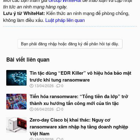
tin tức an ninh mạng hàng ngày.
Lưu ý từ WhiteHat:
Kiến thức an ninh mạng để phòng chống,
không làm điều xấu.
Luật pháp liên quan
Bạn phải đăng nhập hoặc đăng ký để phản hồi tại đây.
Bài viết liên quan
Tin tặc dùng “EDR Killer” vô hiệu hóa bảo mật
trước khi tung ransomware
N
13/04/2026
0
g
à
Tiến hóa ransomware: “Tống tiền đa lớp” trở
y
thành xu hướng tấn công mới của tin tặc
b
N
06/04/2026
0
ắ
g
t
à
Zero-day Cisco bị khai thác: Nguy cơ
đ
y
ầ
ransomware xâm nhập hạ tầng doanh nghiệp
b
u
Việt Nam
ắ
t
N
19/03/2026
0