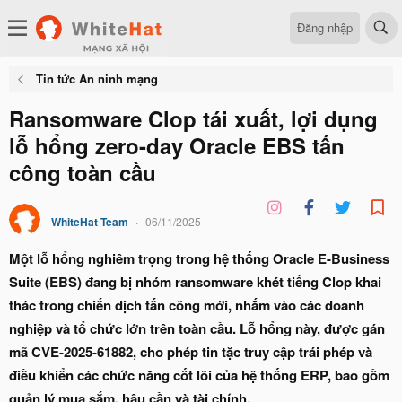
Đăng nhập
Tin tức An ninh mạng
Ransomware Clop tái xuất, lợi dụng
lỗ hổng zero-day Oracle EBS tấn
công toàn cầu
WhiteHat Team
06/11/2025
Một lỗ hổng nghiêm trọng trong hệ thống Oracle E-Business
Suite (EBS) đang bị nhóm ransomware khét tiếng Clop khai
thác trong chiến dịch tấn công mới, nhắm vào các doanh
nghiệp và tổ chức lớn trên toàn cầu. Lỗ hổng này, được gán
mã CVE-2025-61882, cho phép tin tặc truy cập trái phép và
điều khiển các chức năng cốt lõi của hệ thống ERP, bao gồm
quản lý mua sắm, hậu cần và tài chính.