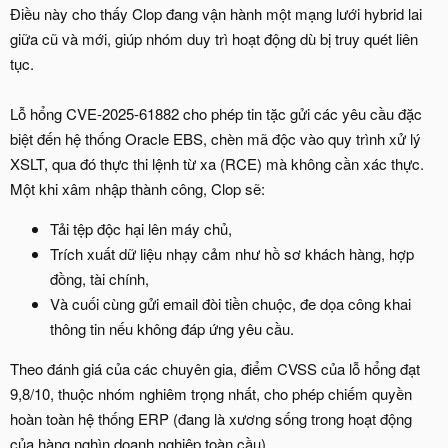
Điều này cho thấy Clop đang vận hành một mạng lưới hybrid lai
giữa cũ và mới, giúp nhóm duy trì hoạt động dù bị truy quét liên
tục.
Lỗ hổng CVE-2025-61882 cho phép tin tặc gửi các yêu cầu đặc
biệt đến hệ thống Oracle EBS, chèn mã độc vào quy trình xử lý
XSLT, qua đó thực thi lệnh từ xa (RCE) mà không cần xác thực.
Một khi xâm nhập thành công, Clop sẽ:
Tải tệp độc hại lên máy chủ,
Trích xuất dữ liệu nhạy cảm như hồ sơ khách hàng, hợp
đồng, tài chính,
Và cuối cùng gửi email đòi tiền chuộc, đe dọa công khai
thông tin nếu không đáp ứng yêu cầu.
Theo đánh giá của các chuyên gia, điểm CVSS của lỗ hổng đạt
9,8/10, thuộc nhóm nghiêm trọng nhất, cho phép chiếm quyền
hoàn toàn hệ thống ERP (đang là xương sống trong hoạt động
của hàng nghìn doanh nghiệp toàn cầu).