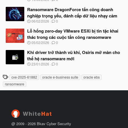
đ
g
ầ
à
Ransomware DragonForce tấn công doanh
u
y
nghiệp trọng yếu, đánh cắp dữ liệu nhạy cảm
b
N
06/02/2026
0
ắ
g
t
à
Lỗ hổng zero-day VMware ESXi bị tin tặc khai
đ
y
ầ
thác trong các cuộc tấn công ransomware
b
u
N
05/02/2026
0
ắ
g
t
à
Khi driver trở thành vũ khí, Osiris mở màn cho
đ
y
ầ
thế hệ ransomware mới
b
u
N
23/01/2026
0
ắ
g
t
à
đ
T
cve-2025-61882
oracle e-business suite
oracle ebs
y
ầ
h
b
u
ransomware
ắ
ẻ
t
đ
ầ
u
@ 2009 -
2026
Bkav Cyber Security