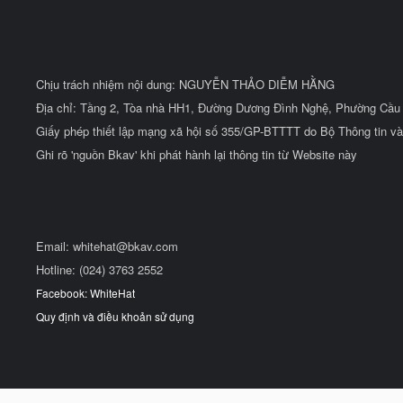
Chịu trách nhiệm nội dung: NGUYỄN THẢO DIỄM HẰNG
Địa chỉ: Tầng 2, Tòa nhà HH1, Đường Dương Đình Nghệ, Phường Cầu 
Giấy phép thiết lập mạng xã hội số 355/GP-BTTTT do Bộ Thông tin và
Ghi rõ 'nguồn Bkav' khi phát hành lại thông tin từ Website này
Email:
whitehat@bkav.com
Hotline: (024) 3763 2552
Facebook: WhiteHat
Quy định và điều khoản sử dụng