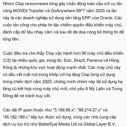
Nhóm Clop ransomware từng gây chấn động toàn cầu với vụ tấn
công MOVEit Transfer và GoAnywhere MFT năm 2023 và lần
này là các doanh nghiệp sử dụng nền tảng ERP của Oracle. Các
cuộc tấn công cho phép tin tặc chiếm quyền điều khiển máy chủ,
đánh cắp dữ liệu nhạy cảm và sau đó đe dọa công bố thông tin để
tống tiền.
Cuộc điều tra cho thấy Clop vận hành hơn 90 máy chủ điều khiển
(C2) tại nhiều quốc gia, trong đó: Đức, Brazil, Panama và Hồng
Kông là những khu vực hoạt động mạnh nhất. Các máy chủ này
có dấu vết mật mã trùng khớp với hạ tầng Clop từng sử dụng
trong chiến dịch năm 2023, chứng minh nhóm này tái sử dụng hạ
tầng cũ kết hợp vùng máy chủ mới, chủ yếu ở Mỹ Latin và Trung
Đông để né tránh truy vết.
Các dải IP quen thuộc như "5.188.86.x", "88.214.27.x" và
"45.182.189.x" tiếp tục được sử dụng, cùng các nhà cung cấp
dịch vụ lưu trữ như Batterflyai Media Ltd và Global Layer B.V..