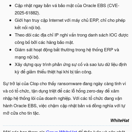
Cập nhật ngay bản vá bảo mật của Oracle EBS (CVE-
2025-61882).
Giới hạn truy cập Internet với máy chủ ERP, chỉ cho phép
kết nối nội bộ.
Theo dõi các địa chỉ IP nghi vấn trong danh sách IOC được
công bố bởi các hãng bảo mật.
Giám sát hoạt động bất thường trong hệ thống ERP và
mạng nội bộ.
Xây dựng quy trình phản ứng sự cố và sao lưu dữ liệu định
kỳ để giảm thiểu thiệt hại khi bị tấn công.
Sự trở lại của Clop cho thấy ransomware đang ngày càng tinh vi
và có tổ chức, tận dụng triệt để các lỗ hổng zero-day để xâm
nhập hệ thống lõi của doanh nghiệp. Với các tổ chức đang vận
hành Oracle EBS, việc chậm cập nhật bản vá đồng nghĩa với tự
mở cửa cho tin tặc.
WhiteHat
Mời các bạn tham gia
Group WhiteHat
để thảo luận và cập nhật