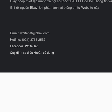
Giấy phép thiết lập mạng xã hội số 355/GP-BTTTT do Bộ Thông tin và
Ghi rõ 'nguồn Bkav' khi phát hành lại thông tin từ Website này
Email:
whitehat@bkav.com
Hotline: (024) 3763 2552
Facebook: WhiteHat
Quy định và điều khoản sử dụng