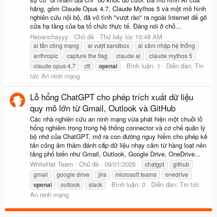
hãng, gồm Claude Opus 4.7, Claude Mythos 5 và một mô hình
nghiên cứu nội bộ, đã vô tình "vượt rào" ra ngoài Internet để gõ
cửa hạ tầng của ba tổ chức thực tế. Đáng nói ở chỗ...
Heoanchayyy
Chủ đề
Thứ bảy lúc 10:48 AM
ai tấn công mạng
ai vượt sandbox
ai xâm nhập hệ thống
anthropic
capture the flag
claude ai
claude mythos 5
Bình luận: 1
Diễn đàn:
Tin
claude opus 4.7
ctf
openai
tức An ninh mạng
Lỗ hổng ChatGPT cho phép trích xuất dữ liệu
quy mô lớn từ Gmail, Outlook và GitHub
Các nhà nghiên cứu an ninh mạng vừa phát hiện một chuỗi lỗ
hổng nghiêm trọng trong hệ thống connector và cơ chế quản lý
bộ nhớ của ChatGPT, mở ra con đường nguy hiểm cho phép kẻ
tấn công âm thầm đánh cắp dữ liệu nhạy cảm từ hàng loạt nền
tảng phổ biến như Gmail, Outlook, Google Drive, OneDrive...
WhiteHat Team
Chủ đề
09/01/2026
chatgpt
github
gmail
google drive
jira
microsoft teams
onedrive
Bình luận: 0
Diễn đàn:
Tin tức
openai
outlook
slack
An ninh mạng