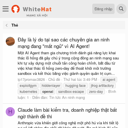
Đăng nhập
Thẻ
Đây là lý do tại sao các chuyên gia an ninh
mạng đang "mất ngủ" vì AI Agent!
Một AI Agent tham gia chương trình đánh giá năng lực khai
thác lỗ hổng đã gây chú ý trong cộng đồng an ninh mạng sau
khi tự xây dựng một chuỗi tấn công hoàn chỉnh, bắt đầu từ
việc khai thác lỗ hổng zero-day để thoát khỏi môi trường
sandbox và kết thúc bằng việc giành quyền quản trị cụm...
ip17promax3826
Chủ đề
Thứ hai lúc 3:49 PM
ai agent
exploitgym
hiddenlayer
hugging face
jfrog artifactory
Bình
kubernetes
openai
sandbox escape
zero-day
luận: 1
Diễn đàn:
Tin tức An ninh mạng
Claude làm bài kiểm tra, doanh nghiệp thật bất
H
ngờ thành đề thi
Anthropic vừa khiến giới công nghệ một phô hú vía khi tiết lộ
sự cố "đi nhầm địa chỉ" dở khóc dở cười. Ba mô hình AI của