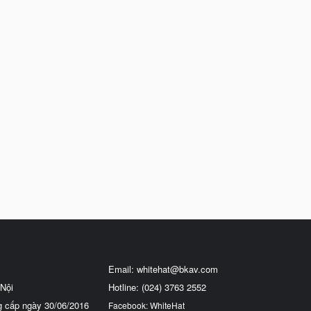
Email:
whitehat@bkav.com
Nội
Hotline: (024) 3763 2552
g cấp ngày 30/06/2016
Facebook: WhiteHat