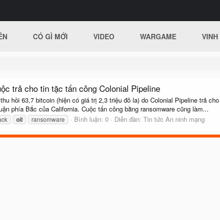
ÊN
CÓ GÌ MỚI
VIDEO
WARGAME
VINH
uộc trả cho tin tặc tấn công Colonial Pipeline
u hồi 63,7 bitcoin (hiện có giá trị 2,3 triệu đô la) do Colonial Pipeline trả
Quận phía Bắc của California. Cuộc tấn công bằng ransomware cũng làm...
Bình luận: 0
Diễn đàn:
Tin tức An ninh mạng
ack
oil
ransomware