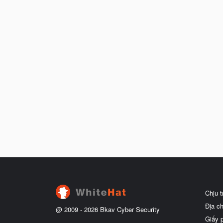
Chịu 
Địa c
@ 2009 -
2026
Bkav Cyber Security
Giấy 