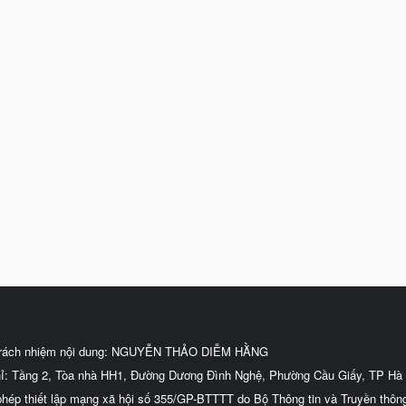
trách nhiệm nội dung: NGUYỄN THẢO DIỄM HẰNG
hỉ: Tầng 2, Tòa nhà HH1, Đường Dương Đình Nghệ, Phường Cầu Giấy, TP Hà 
phép thiết lập mạng xã hội số 355/GP-BTTTT do Bộ Thông tin và Truyền thôn