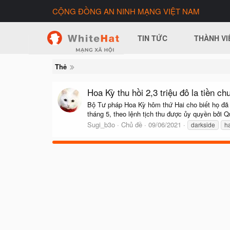
CỘNG ĐỒNG AN NINH MẠNG VIỆT NAM
TIN TỨC
THÀNH VI
Thẻ
Hoa Kỳ thu hồi 2,3 triệu đô la tiền ch
Bộ Tư pháp Hoa Kỳ hôm thứ Hai cho biết họ đã th
tháng 5, theo lệnh tịch thu được ủy quyền bởi 
Sugi_b3o
Chủ đề
09/06/2021
darkside
h