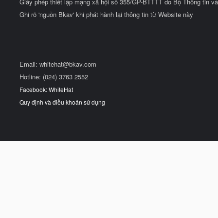
Giấy phép thiết lập mạng xã hội số 355/GP-BTTTT do Bộ Thông tin và
Ghi rõ 'nguồn Bkav' khi phát hành lại thông tin từ Website này
Email:
whitehat@bkav.com
Hotline: (024) 3763 2552
Facebook: WhiteHat
Quy định và điều khoản sử dụng