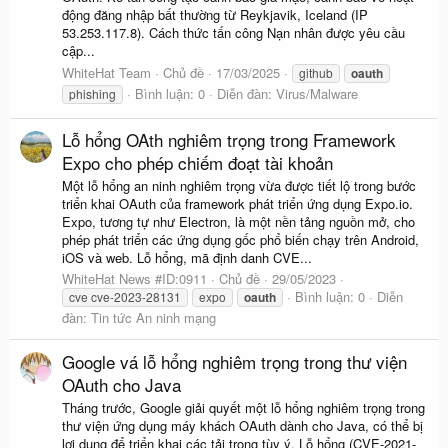
động đăng nhập bất thường từ Reykjavik, Iceland (IP
53.253.117.8). Cách thức tấn công Nạn nhân được yêu cầu
cập...
WhiteHat Team
Chủ đề
17/03/2025
github
oauth
Bình luận: 0
Diễn đàn:
Virus/Malware
phishing
Lỗ hổng OAth nghiêm trọng trong Framework
Expo cho phép chiếm đoạt tài khoản
Một lỗ hổng an ninh nghiêm trọng vừa được tiết lộ trong bước
triển khai OAuth của framework phát triển ứng dụng Expo.io.
Expo, tương tự như Electron, là một nền tảng nguồn mở, cho
phép phát triển các ứng dụng gốc phổ biến chạy trên Android,
iOS và web. Lỗ hổng, mã định danh CVE...
WhiteHat News #ID:0911
Chủ đề
29/05/2023
Bình luận: 0
Diễn
cve cve-2023-28131
expo
oauth
đàn:
Tin tức An ninh mạng
Google vá lỗ hổng nghiêm trọng trong thư viện
OAuth cho Java
Tháng trước, Google giải quyết một lỗ hổng nghiêm trọng trong
thư viện ứng dụng máy khách OAuth dành cho Java, có thể bị
lợi dụng để triển khai các tải trọng tùy ý. Lỗ hổng (CVE-2021-