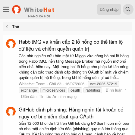
Đăng nhập
Thẻ
RabbitMQ vá khẩn cấp 2 lỗ hổng có thể làm lộ
dữ liệu và chiếm quyền quản trị
Các nhà nghiên cứu bảo mật từ Miggo vừa công bố hai lỗ hổng
trong RabbitMQ, nền tảng Message Broker mã nguồn mở phổ
biến nhất hiện nay. Một trong hai lỗ hổng cho phép kẻ tấn công
không cần xác thực đánh cắp thông tin OAuth bí mật và chiếm
quyền quản trị hệ thống, trong khi lỗ hổng còn lại có thể...
WhiteHat Team
Chủ đề
16/07/2026
cve-2026-57219
Bình luận: 1
exchange
microservices
oauth
rabbitmq
Diễn đàn:
Tin tức An ninh mạng
GitHub dính phishing: Hàng nghìn tài khoản có
nguy cơ bị chiếm đoạt qua OAuth
Gần 12.000 kho lưu trữ trên GitHub đang trở thành con mồi béo
bở cho một chiến dịch lừa đảo (phishing) quy mô lớn thông qua
OAuth. Kẻ tấn công tạo cảnh báo giả mạo, cảnh báo về hoạt