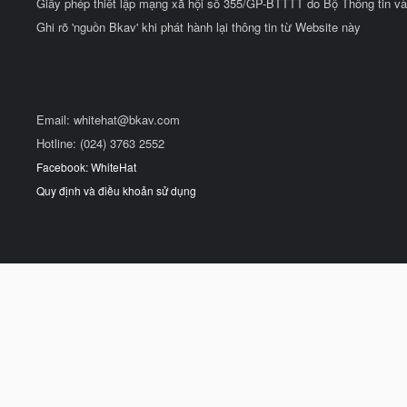
Giấy phép thiết lập mạng xã hội số 355/GP-BTTTT do Bộ Thông tin và
Ghi rõ 'nguồn Bkav' khi phát hành lại thông tin từ Website này
Email:
whitehat@bkav.com
Hotline: (024) 3763 2552
Facebook: WhiteHat
Quy định và điều khoản sử dụng