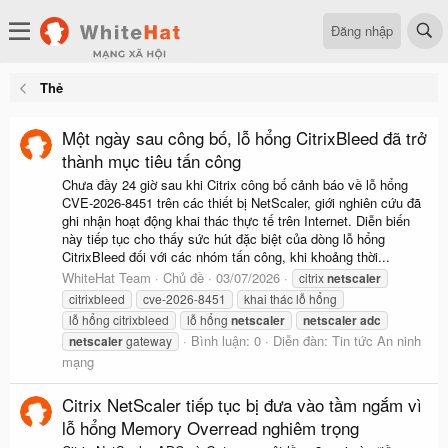
Đăng nhập
Thẻ
Một ngày sau công bố, lỗ hổng CitrixBleed đã trở
thành mục tiêu tấn công
Chưa đầy 24 giờ sau khi Citrix công bố cảnh báo về lỗ hổng
CVE-2026-8451 trên các thiết bị NetScaler, giới nghiên cứu đã
ghi nhận hoạt động khai thác thực tế trên Internet. Diễn biến
này tiếp tục cho thấy sức hút đặc biệt của dòng lỗ hổng
CitrixBleed đối với các nhóm tấn công, khi khoảng thời...
WhiteHat Team
Chủ đề
03/07/2026
citrix
netscaler
citrixbleed
cve-2026-8451
khai thác lỗ hổng
lỗ hổng citrixbleed
lỗ hổng
netscaler
netscaler
adc
Bình luận: 0
Diễn đàn:
Tin tức An ninh
netscaler
gateway
mạng
Citrix NetScaler tiếp tục bị đưa vào tầm ngắm vì
lỗ hổng Memory Overread nghiêm trọng