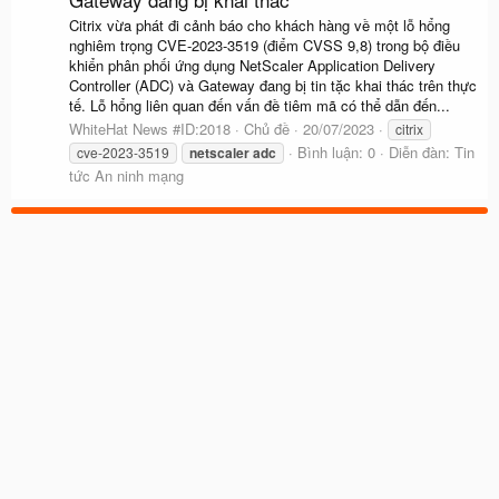
Citrix vừa phát đi cảnh báo cho khách hàng về một lỗ hổng
nghiêm trọng CVE-2023-3519 (điểm CVSS 9,8) trong bộ điều
khiển phân phối ứng dụng NetScaler Application Delivery
Controller (ADC) và Gateway đang bị tin tặc khai thác trên thực
tế. Lỗ hổng liên quan đến vấn đề tiêm mã có thể dẫn đến...
WhiteHat News #ID:2018
Chủ đề
20/07/2023
citrix
Bình luận: 0
Diễn đàn:
Tin
cve-2023-3519
netscaler
adc
tức An ninh mạng