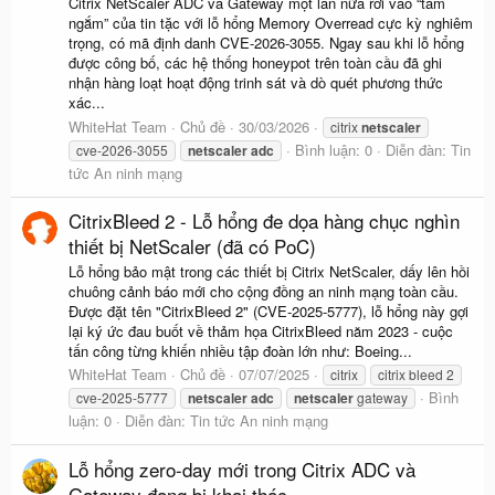
Citrix NetScaler ADC và Gateway một lần nữa rơi vào “tầm
ngắm” của tin tặc với lỗ hổng Memory Overread cực kỳ nghiêm
trọng, có mã định danh CVE-2026-3055. Ngay sau khi lỗ hổng
được công bố, các hệ thống honeypot trên toàn cầu đã ghi
nhận hàng loạt hoạt động trinh sát và dò quét phương thức
xác...
WhiteHat Team
Chủ đề
30/03/2026
citrix
netscaler
Bình luận: 0
Diễn đàn:
Tin
cve-2026-3055
netscaler
adc
tức An ninh mạng
CitrixBleed 2 - Lỗ hổng đe dọa hàng chục nghìn
thiết bị NetScaler (đã có PoC)
Lỗ hổng bảo mật trong các thiết bị Citrix NetScaler, dấy lên hồi
chuông cảnh báo mới cho cộng đồng an ninh mạng toàn cầu.
Được đặt tên "CitrixBleed 2" (CVE-2025-5777), lỗ hổng này gợi
lại ký ức đau buốt về thảm họa CitrixBleed năm 2023 - cuộc
tấn công từng khiến nhiều tập đoàn lớn như: Boeing...
WhiteHat Team
Chủ đề
07/07/2025
citrix
citrix bleed 2
Bình
cve‑2025‑5777
netscaler
adc
netscaler
gateway
luận: 0
Diễn đàn:
Tin tức An ninh mạng
Lỗ hổng zero-day mới trong Citrix ADC và
Gateway đang bị khai thác