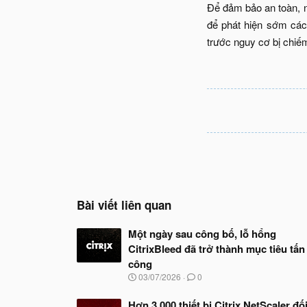
Để đảm bảo an toàn, ng
để phát hiện sớm các 
trước nguy cơ bị chiếm
Bài viết liên quan
Một ngày sau công bố, lỗ hổng
CitrixBleed đã trở thành mục tiêu tấn
công
N
03/07/2026
0
g
à
Hơn 3.000 thiết bị Citrix NetScaler đố