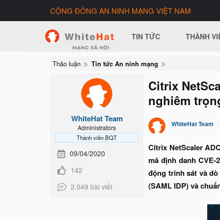
CỘNG ĐỒNG AN NINH MẠNG VIỆT NAM
TIN TỨC
THÀNH VI
Thảo luận
Tin tức An ninh mạng
Citrix NetSc
nghiêm trọn
WhiteHat Team
WhiteHat Team
Administrators
Thành viên BQT
Citrix NetScaler AD
09/04/2020
mã định danh CVE-20
142
động trinh sát và d
(SAML IDP) và chuẩn 
2.049 bài viết