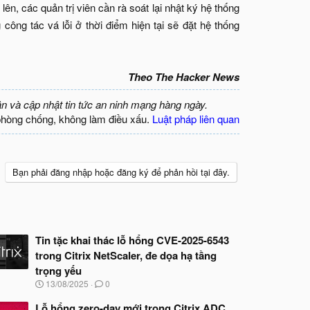
ên, các quản trị viên cần rà soát lại nhật ký hệ thống
công tác vá lỗi ở thời điểm hiện tại sẽ đặt hệ thống
Theo The Hacker News
ận và cập nhật tin tức an ninh mạng hàng ngày.
phòng chống, không làm điều xấu.
Luật pháp liên quan
Bạn phải đăng nhập hoặc đăng ký để phản hồi tại đây.
Tin tặc khai thác lỗ hổng CVE-2025-6543
trong Citrix NetScaler, đe dọa hạ tầng
trọng yếu
N
13/08/2025
0
g
à
Lỗ hổng zero-day mới trong Citrix ADC