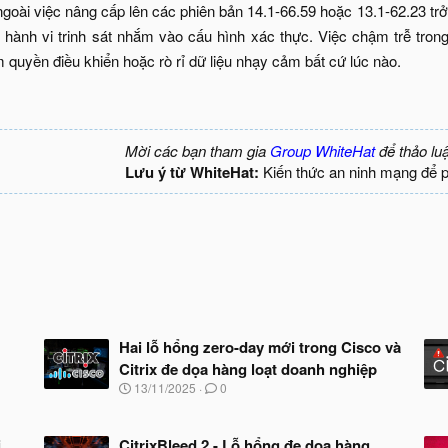
oài việc nâng cấp lên các phiên bản 14.1-66.59 hoặc 13.1-62.23 trở l
hành vi trinh sát nhắm vào cấu hình xác thực. Việc chậm trễ trong 
 quyền điều khiển hoặc rò rỉ dữ liệu nhạy cảm bất cứ lúc nào.
Mời các bạn tham gia
Group WhiteHat
để thảo lu
Lưu ý từ WhiteHat:
Kiến thức an ninh mạng để 
Hai lỗ hổng zero-day mới trong Cisco và
Citrix đe dọa hàng loạt doanh nghiệp
N
13/11/2025
0
g
à
y
i
CitrixBleed 2 - Lỗ hổng đe dọa hàng