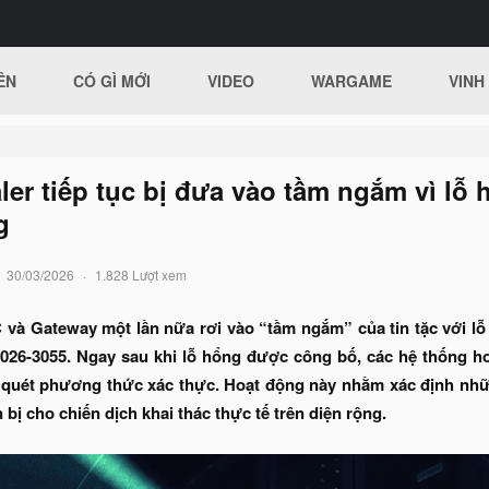
ÊN
CÓ GÌ MỚI
VIDEO
WARGAME
VINH
aler tiếp tục bị đưa vào tầm ngắm vì l
g
30/03/2026
1.828 Lượt xem
C và Gateway một lần nữa rơi vào “tầm ngắm” của tin tặc với 
26-3055. Ngay sau khi lỗ hổng được công bố, các hệ thống ho
ò quét phương thức xác thực. Hoạt động này nhằm xác định nhữn
bị cho chiến dịch khai thác thực tế trên diện rộng.