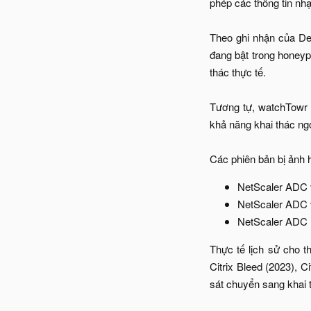
phép các thông tin nhạy
Theo ghi nhận của Def
đang bật trong honey
thác thực tế.
Tương tự, watchTowr 
khả năng khai thác ngo
Các phiên bản bị ảnh
NetScaler ADC v
NetScaler ADC v
NetScaler ADC 1
Thực tế lịch sử cho t
Citrix Bleed (2023), 
sát chuyển sang khai t