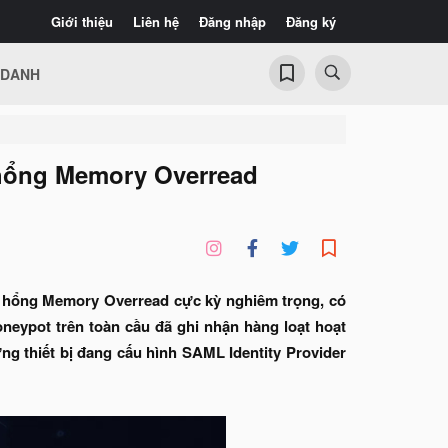
Giới thiệu
Liên hệ
Đăng nhập
Đăng ký
 DANH
ỗ hổng Memory Overread
lỗ hổng Memory Overread cực kỳ nghiêm trọng, có
neypot trên toàn cầu đã ghi nhận hàng loạt hoạt
g thiết bị đang cấu hình SAML Identity Provider