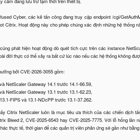
 cảm đang lưu trữ tạm thời trên thiết bị.
used Cyber, các kẻ tấn công đang truy cập endpoint /cgi/GetAuthM
pot Citrix. Hoạt động này cho phép chúng xác định những hệ thống 
cũng phát hiện hoạt động dò quét tích cực trên các instance NetSc
ài đời thực có thể xảy ra bất cứ lúc nào nếu các hệ thống không được
 hưởng bởi CVE-2026-3055 gồm:​
à NetScaler Gateway 14.1 trước 14.1-66.59,​
à NetScaler Gateway 13.1 trước 13.1-62.23,​
3.1-FIPS và 13.1-NDcPP trước 13.1-37.262.​
hấy Citrix NetScaler luôn là mục tiêu ưa thích của các chiến dịch t
Citrix Bleed 2, CVE-2025-6543 hay CVE-2025-7775. Với lỗ hổng lần n
hác thực tế, thời gian để các quản trị viên phản ứng sẽ gần như bằng