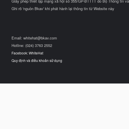
Giấy phép thiết lập mạng xã hội số 355/GP-BTTTT do Bộ Thông tin và
Ghi rõ 'nguồn Bkav' khi phát hành lại thông tin từ Website này
Email:
whitehat@bkav.com
Hotline: (024) 3763 2552
Facebook: WhiteHat
Quy định và điều khoản sử dụng