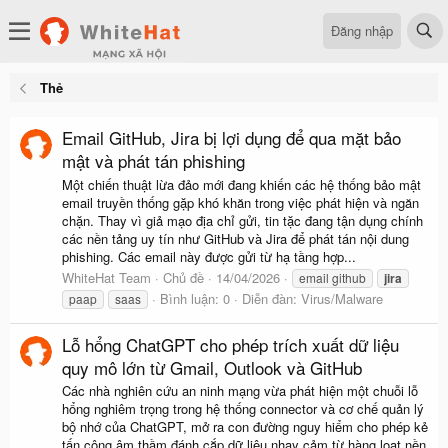
Đăng nhập
Thẻ
Email GitHub, Jira bị lợi dụng để qua mặt bảo
mật và phát tán phishing
Một chiến thuật lừa đảo mới đang khiến các hệ thống bảo mật
email truyền thống gặp khó khăn trong việc phát hiện và ngăn
chặn. Thay vì giả mạo địa chỉ gửi, tin tặc đang tận dụng chính
các nền tảng uy tín như GitHub và Jira để phát tán nội dung
phishing. Các email này được gửi từ hạ tầng hợp...
WhiteHat Team
Chủ đề
14/04/2026
email github
jira
Bình luận: 0
Diễn đàn:
Virus/Malware
paap
saas
Lỗ hổng ChatGPT cho phép trích xuất dữ liệu
quy mô lớn từ Gmail, Outlook và GitHub
Các nhà nghiên cứu an ninh mạng vừa phát hiện một chuỗi lỗ
hổng nghiêm trọng trong hệ thống connector và cơ chế quản lý
bộ nhớ của ChatGPT, mở ra con đường nguy hiểm cho phép kẻ
tấn công âm thầm đánh cắp dữ liệu nhạy cảm từ hàng loạt nền