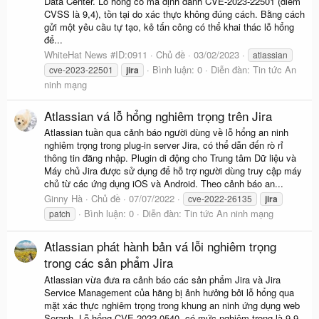
Data Center. Lỗ hổng có mã định danh CVE-2023-22501 (điểm
CVSS là 9,4), tồn tại do xác thực không đúng cách. Bằng cách
gửi một yêu cầu tự tạo, kẻ tấn công có thể khai thác lỗ hổng
để...
WhiteHat News #ID:0911
Chủ đề
03/02/2023
atlassian
Bình luận: 0
Diễn đàn:
Tin tức An
cve-2023-22501
jira
ninh mạng
Atlassian vá lỗ hổng nghiêm trọng trên Jira
Atlassian tuần qua cảnh báo người dùng về lỗ hổng an ninh
nghiêm trọng trong plug-in server Jira, có thể dẫn đến rò rỉ
thông tin đăng nhập. Plugin di động cho Trung tâm Dữ liệu và
Máy chủ Jira được sử dụng để hỗ trợ người dùng truy cập máy
chủ từ các ứng dụng iOS và Android. Theo cảnh báo an...
Ginny Hà
Chủ đề
07/07/2022
cve-2022-26135
jira
Bình luận: 0
Diễn đàn:
Tin tức An ninh mạng
patch
Atlassian phát hành bản vá lỗi nghiêm trọng
trong các sản phẩm Jira
Atlassian vừa đưa ra cảnh báo các sản phẩm Jira và Jira
Service Management của hãng bị ảnh hưởng bởi lỗ hổng qua
mặt xác thực nghiêm trọng trong khung an ninh ứng dụng web
Seraph. Lỗ hổng CVE-2022-0540, có mức nghiêm trọng là 9,9,