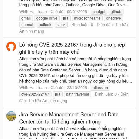
tảng phổ biến như Gmail, Outlook, Google Drive, OneDrive...
WhiteHat Team
Chủ đề
09/01/2026
chatgpt
github
gmail
google drive
jira
microsoft teams
onedrive
Bình luận: 0
Diễn đàn:
Tin tức
openai
outlook
slack
An ninh mạng
Lỗ hổng CVE-2025-22167 trong Jira cho phép
ghi file tùy ý trên máy chủ
Atlassian vừa phát hành bản vá cho một lỗ hổng nghiêm trọng
trong Jira Software và Jira Service Management, ảnh hưởng
đến cả bản Data Center và Server. Lỗ hổng, được định danh
CVE-2025-22167, cho phép kẻ tấn công ghi dữ liệu tùy ý lên
hệ thống tệp của máy chủ, tiềm ẩn nguy cơ gây hỏng dữ liệu...
WhiteHat Team
Chủ đề
23/10/2025
atlassian
Bình luận: 0
Diễn
cve-2025-22167
jira
path traversal
đàn:
Tin tức An ninh mạng
Jira Service Management Server and Data
Center tồn tại lỗ hổng nghiêm trọng
Atlassian vừa phát hành bản vá khắc phục lỗ hổng nghiêm
trọng ảnh hưởng đến Jira Service Management Server and