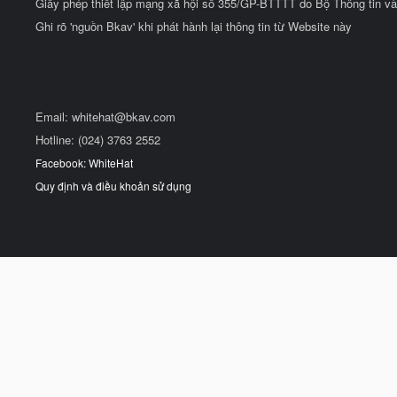
Giấy phép thiết lập mạng xã hội số 355/GP-BTTTT do Bộ Thông tin và
Ghi rõ 'nguồn Bkav' khi phát hành lại thông tin từ Website này
Email:
whitehat@bkav.com
Hotline: (024) 3763 2552
Facebook: WhiteHat
Quy định và điều khoản sử dụng