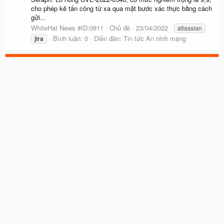
cho phép kẻ tấn công từ xa qua mặt bước xác thực bằng cách
gửi...
WhiteHat News #ID:0911
Chủ đề
23/04/2022
atlassian
Bình luận: 0
Diễn đàn:
Tin tức An ninh mạng
jira