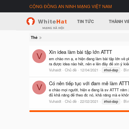
CỘNG ĐỒNG AN NINH MẠNG VIỆT NAM
TIN TỨC
THÀNH VI
Thẻ
Xin idea làm bài tập lớn ATTT
V
em chào mn ạ, e hiện đang làm bài tập lớn về p
ra được idea nào hết, nên e lên đây để xin ý ki
Vuhaidt
Chủ đề
12/04/2021
Bìn
#hoi-dap
Có nên tiếp tục với đam mê làm ATT
V
e chào mọi người, hiện e đang là sv ATTT năm 2
đủ khả năng để theo đc nó, khả năng mà e khô
Vuhaidt
Chủ đề
22/02/2021
Bìn
#hoi-dap