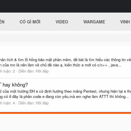
ÊN
CÓ GÌ MỚI
VIDEO
WARGAME
VINH
hân tích & tìm lỗ hổng bảo mật phần mềm, đề bài là tìm hiểu các thông tin về
ến của mn là nên làm về chủ đề nào ạ, kiến thức e mới có c/c++ , java...
h luận: 2
Diễn đàn:
Hỏi đáp
T hay không?
 của một trường ĐH e có định hướng theo mảng Pentest, nhưng hiện tại e thấ
ng có ở đây là phần code e đang còn yếu,mà em nghe làm ATTT thì không...
h luận: 4
Diễn đàn:
Hỏi đáp