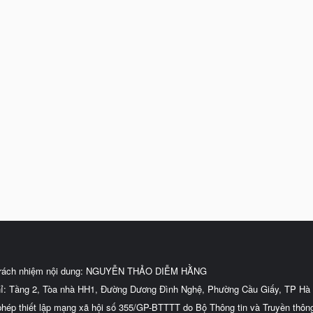
trách nhiệm nội dung: NGUYỄN THẢO DIỄM HẰNG
hỉ: Tầng 2, Tòa nhà HH1, Đường Dương Đình Nghệ, Phường Cầu Giấy, TP Hà 
phép thiết lập mạng xã hội số 355/GP-BTTTT do Bộ Thông tin và Truyền thôn