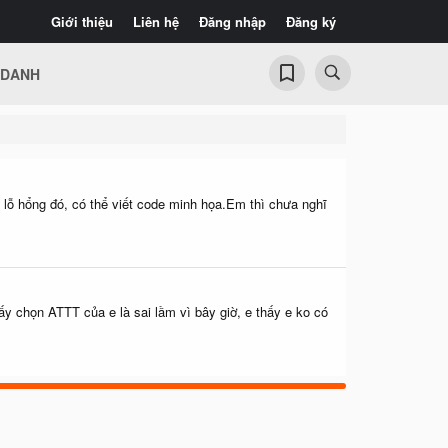
Giới thiệu
Liên hệ
Đăng nhập
Đăng ký
 DANH
 lỗ hổng đó, có thể viết code minh họa.Em thì chưa nghĩ
y chọn ATTT của e là sai lầm vì bây giờ, e thấy e ko có