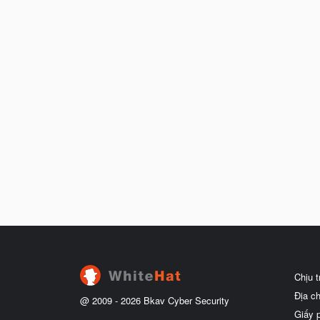
Chịu 
Địa c
@ 2009 -
2026
Bkav Cyber Security
Giấy 