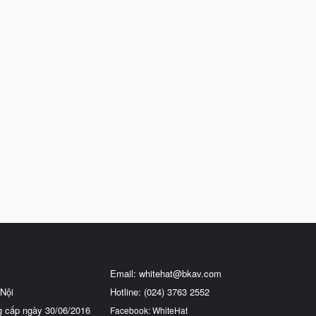
Email:
whitehat@bkav.com
Nội
Hotline: (024) 3763 2552
g cấp ngày 30/06/2016
Facebook: WhiteHat