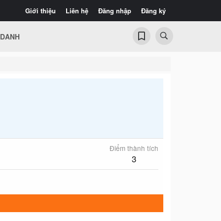
Giới thiệu
Liên hệ
Đăng nhập
Đăng ký
 DANH
Điểm thành tích
3