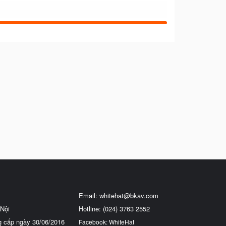
Email:
whitehat@bkav.com
Nội
Hotline: (024) 3763 2552
g cấp ngày 30/06/2016
Facebook: WhiteHat