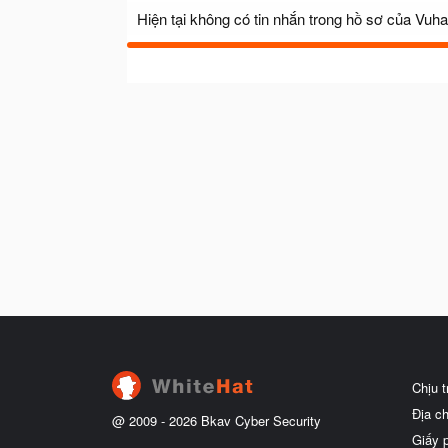
Hiện tại không có tin nhắn trong hồ sơ của Vuhai
Chịu 
Địa c
@ 2009 -
2026
Bkav Cyber Security
Giấy 