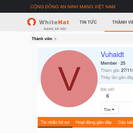
CỘNG ĐỒNG AN NINH MẠNG VIỆT NAM
TIN TỨC
THÀNH VI
Thành viên
Vuhaidt
V
Member
·
25
Tham gia
27/11
Thấy lần gần đâ
Bài viết
6
Tìm
Tin nhắn hồ sơ
Hoạt động gần đây
Các bài