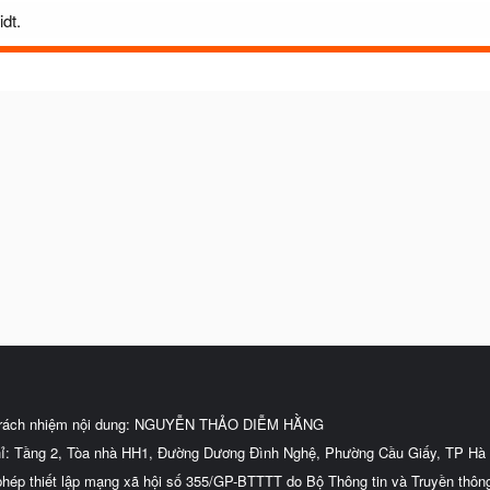
dt.
trách nhiệm nội dung: NGUYỄN THẢO DIỄM HẰNG
hỉ: Tầng 2, Tòa nhà HH1, Đường Dương Đình Nghệ, Phường Cầu Giấy, TP Hà 
phép thiết lập mạng xã hội số 355/GP-BTTTT do Bộ Thông tin và Truyền thôn