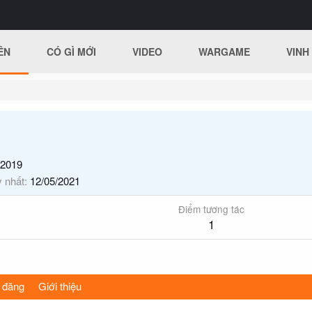
ÊN
CÓ GÌ MỚI
VIDEO
WARGAME
VINH
/2019
y nhất
12/05/2021
Điểm tương tác
1
 đăng
Giới thiệu