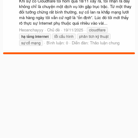
Khi sự cố Cloudflare tối hôm qua 18/11 xảy ra, tôi nhận ra đây
không chỉ là chuyện một dịch vụ lớn gặp trục trặc. Từ một thay
đổi tưởng chừng rất bình thường, sự cố lan ra khắp mạng lưới
mà hàng ngày tôi vẫn cứ ngỡ là “ổn định”. Lúc đó tôi mới thấy
rõ thực sự Internet phụ thuộc quá nhiều vào vài...
Heoanchayyy
Chủ đề
19/11/2025
cloudflare
hạ
tầng
internet
lỗi cấu hình
phân tích kỹ thuật
Bình luận: 0
Diễn đàn:
Thảo luận chung
sự cố mạng