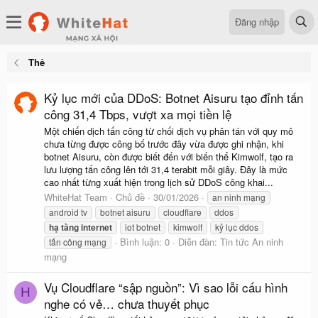
Đăng nhập
Thẻ
Kỷ lục mới của DDoS: Botnet Aisuru tạo đỉnh tấn
công 31,4 Tbps, vượt xa mọi tiền lệ
Một chiến dịch tấn công từ chối dịch vụ phân tán với quy mô
chưa từng được công bố trước đây vừa được ghi nhận, khi
botnet Aisuru, còn được biết đến với biến thể Kimwolf, tạo ra
lưu lượng tấn công lên tới 31,4 terabit mỗi giây. Đây là mức
cao nhất từng xuất hiện trong lịch sử DDoS công khai...
WhiteHat Team
Chủ đề
30/01/2026
an ninh mạng
android tv
botnet aisuru
cloudflare
ddos
hạ
tầng
internet
iot botnet
kimwolf
kỷ lục ddos
Bình luận: 0
Diễn đàn:
Tin tức An ninh
tấn công mạng
mạng
Vụ Cloudflare “sập nguồn”: Vì sao lỗi cấu hình
H
nghe có vẻ… chưa thuyết phục