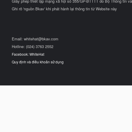
Giấy phép thiết lập mạng xã hội số 355/GP-BTTTT do Bộ Thông tin và
Ghi rõ 'nguồn Bkav' khi phát hành lại thông tin từ Website này
Email:
whitehat@bkav.com
Hotline: (024) 3763 2552
Facebook: WhiteHat
Quy định và điều khoản sử dụng