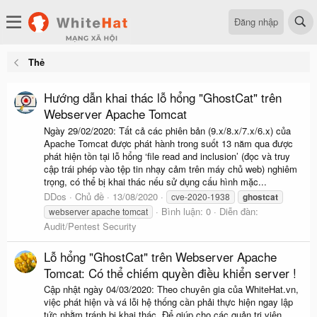
Đăng nhập
Thẻ
Hướng dẫn khai thác lỗ hổng "GhostCat" trên
Webserver Apache Tomcat
Ngày 29/02/2020: Tất cả các phiên bản (9.x/8.x/7.x/6.x) của
Apache Tomcat được phát hành trong suốt 13 năm qua được
phát hiện tồn tại lỗ hổng ‘file read and inclusion’ (đọc và truy
cập trái phép vào tệp tin nhạy cảm trên máy chủ web) nghiêm
trọng, có thể bị khai thác nếu sử dụng cấu hình mặc...
DDos
Chủ đề
13/08/2020
cve-2020-1938
ghostcat
Bình luận: 0
Diễn đàn:
webserver apache tomcat
Audit/Pentest Security
Lỗ hổng "GhostCat" trên Webserver Apache
Tomcat: Có thể chiếm quyền điều khiển server !
Cập nhật ngày 04/03/2020: Theo chuyên gia của WhiteHat.vn,
việc phát hiện và vá lỗi hệ thống cần phải thực hiện ngay lập
tức nhằm tránh bị khai thác. Để giúp cho các quản trị viên