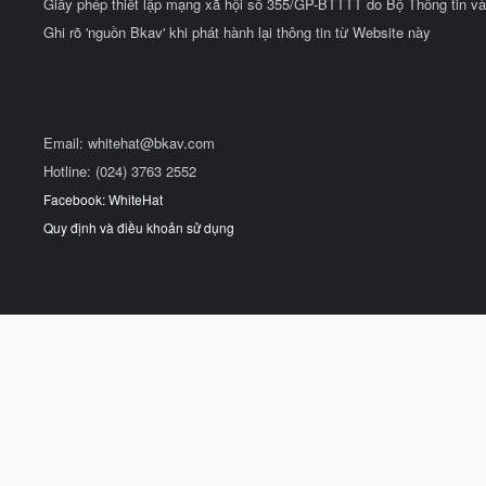
Giấy phép thiết lập mạng xã hội số 355/GP-BTTTT do Bộ Thông tin và
Ghi rõ 'nguồn Bkav' khi phát hành lại thông tin từ Website này
Email:
whitehat@bkav.com
Hotline: (024) 3763 2552
Facebook: WhiteHat
Quy định và điều khoản sử dụng