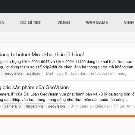
ÊN
CÓ GÌ MỚI
VIDEO
WARGAME
VINH
ang bị botnet Mirai khai thác lỗ hổng!
nghiêm trọng CVE-2024-6047 và CVE-2024-11120 đang bị khai thác tích cực n
gi, lợi dụng tham số szSrvIpAddr để chèn lệnh hệ thống từ xa mà không cần..
Bình luận: 0
Diễn đàn:
Tin tức An ninh mạng
geovision
payload
ong các sản phẩm của GeoVision
amera IP của Đài Loan GeoVision vừa phát hành bản vá xử lý ba trong bốn l
ng can thiệp vào lưu lượng mạng cũng như thực hiện các cuộc tấn công...
Bình luận: 0
Diễn đàn:
Tin tức An 
camera ip
fingerprint
geovision