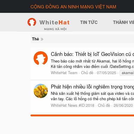
CỘNG ĐỒNG AN NINH MẠNG VIỆT NAM
TIN TỨC
THÀNH VI
Thẻ
Cảnh báo: Thiết bị IoT GeoVision cũ đ
Theo báo cáo mới nhất từ Akamai, hai lỗ hổng 
Kẻ tấn công nhắm vào điểm cuối /DateSetting.c
WhiteHat Team
Chủ đề
07/05/2025
akamai
Phát hiện nhiều lỗi nghiêm trọng tr
Nhà sản xuất hệ thống giám sát qua video và c
vân tay. Các lỗ hổng có thể cho phép kẻ tấn cô
WhiteHat News #ID:2018
Chủ đề
26/06/2020