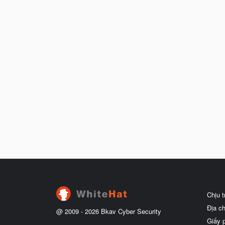
Chịu 
Địa c
@ 2009 -
2026
Bkav Cyber Security
Giấy 