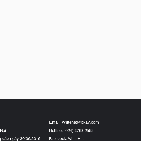
Email:
whitehat@bkav.com
Nội
Hotline: (024) 3763 2552
g cấp ngày 30/06/2016
Facebook: WhiteHat