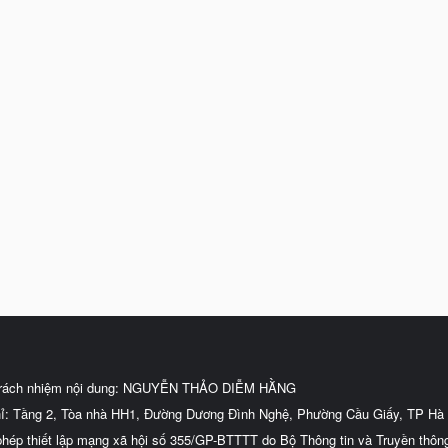
trách nhiệm nội dung: NGUYỄN THẢO DIỄM HẰNG
hỉ: Tầng 2, Tòa nhà HH1, Đường Dương Đình Nghệ, Phường Cầu Giấy, TP Hà 
phép thiết lập mạng xã hội số 355/GP-BTTTT do Bộ Thông tin và Truyền thôn