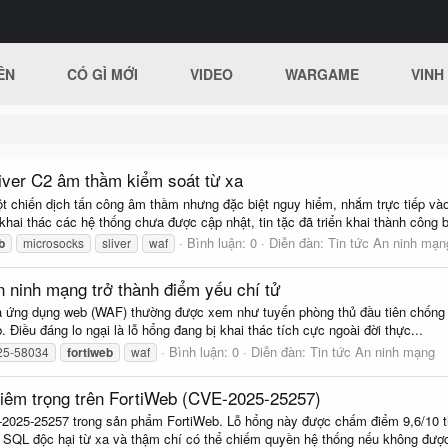
ÊN
CÓ GÌ MỚI
VIDEO
WARGAME
VINH
liver C2 âm thầm kiểm soát từ xa
t chiến dịch tấn công âm thầm nhưng đặc biệt nguy hiểm, nhắm trực tiếp vào
hai thác các hệ thống chưa được cập nhật, tin tặc đã triển khai thành công b
Bình luận: 0
Diễn đàn:
Tin tức An ninh mạn
b
microsocks
sliver
waf
an ninh mạng trở thành điểm yếu chí tử
 lửa ứng dụng web (WAF) thường được xem như tuyến phòng thủ đầu tiên chống
 Điều đáng lo ngại là lỗ hổng đang bị khai thác tích cực ngoài đời thực...
Bình luận: 0
Diễn đàn:
Tin tức An ninh mạng
25-58034
fortiweb
waf
ghiêm trọng trên FortiWeb (CVE-2025-25257)
E-2025-25257 trong sản phẩm FortiWeb. Lỗ hổng này được chấm điểm 9,6/10 t
nh SQL độc hại từ xa và thậm chí có thể chiếm quyền hệ thống nếu không được 