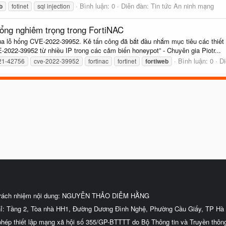
Bình luận: 0
Diễn đàn:
Tin tức An ninh mạng
b
fotinet
sql injection
hổng nghiêm trọng trong FortiNAC
a lỗ hổng CVE-2022-39952. Kẻ tấn công đã bắt đầu nhắm mục tiêu các thiết b
E-2022-39952 từ nhiều IP trong các cảm biến honeypot” - Chuyên gia Piotr...
Bình luận: 0
D
21-42756
cve-2022-39952
fortinac
fortinet
fortiweb
trách nhiệm nội dung: NGUYỄN THẢO DIỄM HẰNG
hỉ: Tầng 2, Tòa nhà HH1, Đường Dương Đình Nghệ, Phường Cầu Giấy, TP Hà 
phép thiết lập mạng xã hội số 355/GP-BTTTT do Bộ Thông tin và Truyền thôn