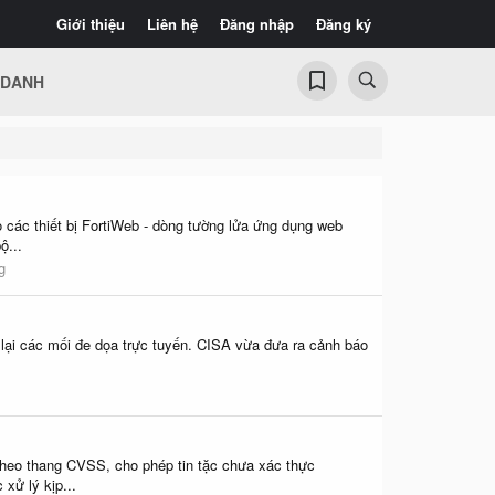
Giới thiệu
Liên hệ
Đăng nhập
Đăng ký
 DANH
 các thiết bị FortiWeb - dòng tường lửa ứng dụng web
ộ...
g
 lại các mối đe dọa trực tuyến. CISA vừa đưa ra cảnh báo
heo thang CVSS, cho phép tin tặc chưa xác thực
xử lý kịp...