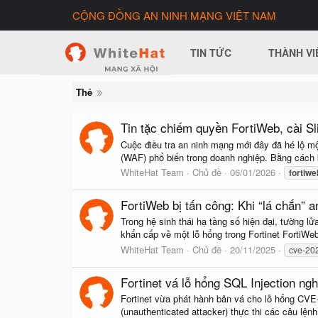
CỘNG ĐỒNG AN NINH MẠNG VIỆT NAM
TIN TỨC
THÀNH VI
Thẻ
Tin tặc chiếm quyền FortiWeb, cài S
Cuộc điều tra an ninh mạng mới đây đã hé lộ mộ
(WAF) phổ biến trong doanh nghiệp. Bằng cách k
WhiteHat Team
Chủ đề
06/01/2026
fortiwe
FortiWeb bị tấn công: Khi “lá chắn” 
Trong hệ sinh thái hạ tầng số hiện đại, tường
khẩn cấp về một lỗ hổng trong Fortinet FortiWeb.
WhiteHat Team
Chủ đề
20/11/2025
cve-20
Fortinet vá lỗ hổng SQL Injection n
Fortinet vừa phát hành bản vá cho lỗ hổng CV
(unauthenticated attacker) thực thi các câu lệ