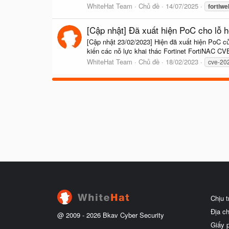
WhiteHat Team
Chủ đề
14/07/2025
fortiwe
[Cập nhật] Đã xuất hiện PoC cho lỗ 
[Cập nhật 23/02/2023] Hiện đã xuất hiện PoC củ
kiến các nỗ lực khai thác Fortinet FortiNAC CV
WhiteHat Team
Chủ đề
18/02/2023
cve-20
Chịu 
Địa c
@ 2009 -
2026
Bkav Cyber Security
Giấy 