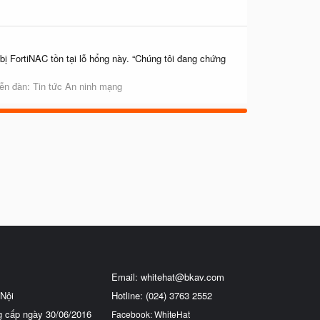
ị FortiNAC tồn tại lỗ hổng này. “Chúng tôi đang chứng
iễn đàn:
Tin tức An ninh mạng
Email:
whitehat@bkav.com
Nội
Hotline: (024) 3763 2552
g cấp ngày 30/06/2016
Facebook: WhiteHat