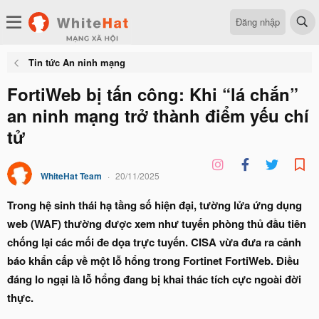
Đăng nhập
Tin tức An ninh mạng
FortiWeb bị tấn công: Khi “lá chắn”
an ninh mạng trở thành điểm yếu chí
tử
WhiteHat Team
20/11/2025
Trong hệ sinh thái hạ tầng số hiện đại, tường lửa ứng dụng
web (WAF) thường được xem như tuyến phòng thủ đầu tiên
chống lại các mối đe dọa trực tuyến. CISA vừa đưa ra cảnh
báo khẩn cấp về một lỗ hổng trong Fortinet FortiWeb. Điều
đáng lo ngại là lỗ hổng đang bị khai thác tích cực ngoài đời
thực.