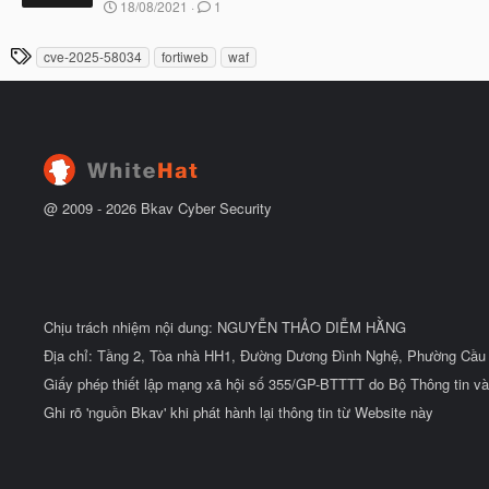
N
18/08/2021
1
ắ
g
t
à
đ
T
cve-2025-58034
fortiweb
waf
y
ầ
h
b
u
ắ
ẻ
t
đ
ầ
u
@ 2009 -
2026
Bkav Cyber Security
Chịu trách nhiệm nội dung: NGUYỄN THẢO DIỄM HẰNG
Địa chỉ: Tầng 2, Tòa nhà HH1, Đường Dương Đình Nghệ, Phường Cầu 
Giấy phép thiết lập mạng xã hội số 355/GP-BTTTT do Bộ Thông tin và
Ghi rõ 'nguồn Bkav' khi phát hành lại thông tin từ Website này