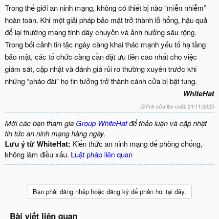
Trong thế giới an ninh mạng, không có thiết bị nào “miễn nhiễm”
hoàn toàn. Khi một giải pháp bảo mật trở thành lỗ hổng, hậu quả
để lại thường mang tính dây chuyền và ảnh hưởng sâu rộng.
Trong bối cảnh tin tặc ngày càng khai thác mạnh yếu tố hạ tầng
bảo mật, các tổ chức càng cần đặt ưu tiên cao nhất cho việc
giám sát, cập nhật và đánh giá rủi ro thường xuyên trước khi
những “pháo đài” họ tin tưởng trở thành cánh cửa bị bật tung.
WhiteHat
Chỉnh sửa lần cuối:
21/11/2025
Mời các bạn tham gia
Group WhiteHat
để thảo luận và cập nhật
tin tức an ninh mạng hàng ngày.
Lưu ý từ WhiteHat:
Kiến thức an ninh mạng để phòng chống,
không làm điều xấu.
Luật pháp liên quan
Bạn phải đăng nhập hoặc đăng ký để phản hồi tại đây.
Bài viết liên quan