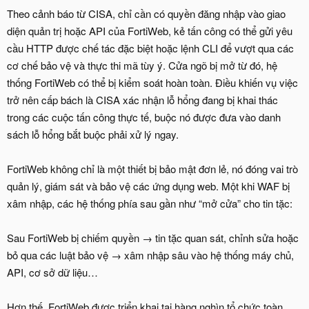
Theo cảnh báo từ CISA, chỉ cần có quyền đăng nhập vào giao
diện quản trị hoặc API của FortiWeb, kẻ tấn công có thể gửi yêu
cầu HTTP được chế tác đặc biệt hoặc lệnh CLI để vượt qua các
cơ chế bảo vệ và thực thi mã tùy ý. Cửa ngõ bị mở từ đó, hệ
thống FortiWeb có thể bị kiểm soát hoàn toàn. Điều khiến vụ việc
trở nên cấp bách là CISA xác nhận lỗ hổng đang bị khai thác
trong các cuộc tấn công thực tế, buộc nó được đưa vào danh
sách lỗ hổng bắt buộc phải xử lý ngay.
FortiWeb không chỉ là một thiết bị bảo mật đơn lẻ, nó đóng vai trò
quản lý, giám sát và bảo vệ các ứng dụng web. Một khi WAF bị
xâm nhập, các hệ thống phía sau gần như “mở cửa” cho tin tặc:
Sau FortiWeb bị chiếm quyền → tin tặc quan sát, chỉnh sửa hoặc
bỏ qua các luật bảo vệ → xâm nhập sâu vào hệ thống máy chủ,
API, cơ sở dữ liệu…
Hơn thế, FortiWeb được triển khai tại hàng nghìn tổ chức toàn