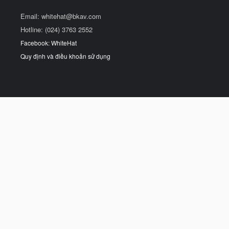
Email:
whitehat@bkav.com
Hotline: (024) 3763 2552
Facebook: WhiteHat
Quy định và điều khoản sử dụng