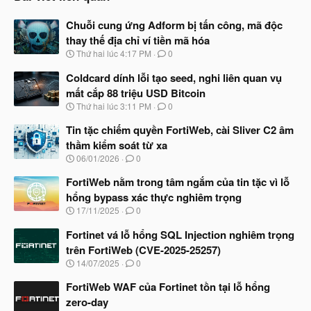
Chuỗi cung ứng Adform bị tấn công, mã độc
thay thế địa chỉ ví tiền mã hóa
N
Thứ hai lúc 4:17 PM
0
g
à
Coldcard dính lỗi tạo seed, nghi liên quan vụ
y
mất cắp 88 triệu USD Bitcoin
b
N
Thứ hai lúc 3:11 PM
0
ắ
g
t
à
Tin tặc chiếm quyền FortiWeb, cài Sliver C2 âm
đ
y
ầ
thầm kiểm soát từ xa
b
u
N
06/01/2026
0
ắ
g
t
à
FortiWeb nằm trong tâm ngắm của tin tặc vì lỗ
đ
y
ầ
hổng bypass xác thực nghiêm trọng
b
u
N
17/11/2025
0
ắ
g
t
à
Fortinet vá lỗ hổng SQL Injection nghiêm trọng
đ
y
ầ
trên FortiWeb (CVE-2025-25257)
b
u
N
14/07/2025
0
ắ
g
t
à
FortiWeb WAF của Fortinet tồn tại lỗ hổng
đ
y
ầ
zero-day
b
u