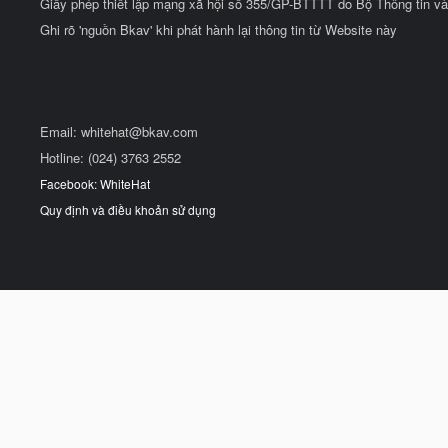
Giấy phép thiết lập mạng xã hội số 355/GP-BTTTT do Bộ Thông tin và
Ghi rõ 'nguồn Bkav' khi phát hành lại thông tin từ Website này
Email:
whitehat@bkav.com
Hotline: (024) 3763 2552
Facebook: WhiteHat
Quy định và điều khoản sử dụng