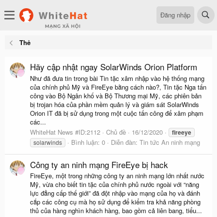
Đăng nhập
Thẻ
Hãy cập nhật ngay SolarWinds Orion Platform
Như đã đưa tin trong bài Tin tặc xâm nhập vào hệ thống mạng
của chính phủ Mỹ và FireEye bằng cách nào?, Tin tặc Nga tấn
công vào Bộ Ngân khố và Bộ Thương mại Mỹ, các phiên bản
bị trojan hóa của phần mềm quản lý và giám sát SolarWinds
Orion IT đã bị sử dụng trong một cuộc tấn công để xâm phạm
các...
WhiteHat News #ID:2112
Chủ đề
16/12/2020
fireeye
Bình luận: 0
Diễn đàn:
Tin tức An ninh mạng
solarwinds
Công ty an ninh mạng FireEye bị hack
FireEye, một trong những công ty an ninh mạng lớn nhất nước
Mỹ, vừa cho biết tin tặc của chính phủ nước ngoài với “năng
lực đẳng cấp thế giới” đã đột nhập vào mạng của họ và đánh
cắp các công cụ mà họ sử dụng để kiểm tra khả năng phòng
thủ của hàng nghìn khách hàng, bao gồm cả liên bang, tiểu...