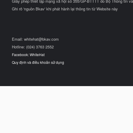
Giấy phép thiết lập mạng xã hội số 355/GP-BTTTT do Bộ Thông tin và
Ghi rõ 'nguồn Bkav' khi phát hành lại thông tin từ Website này
Email:
whitehat@bkav.com
Hotline: (024) 3763 2552
Facebook: WhiteHat
Quy định và điều khoản sử dụng