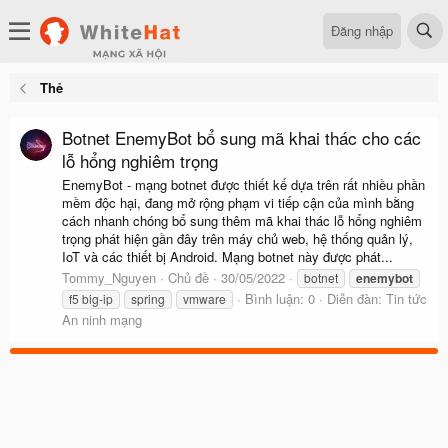
Đăng nhập
Thẻ
Botnet EnemyBot bổ sung mã khai thác cho các
lỗ hổng nghiêm trọng
EnemyBot - mạng botnet được thiết kế dựa trên rất nhiều phần
mềm độc hại, đang mở rộng phạm vi tiếp cận của mình bằng
cách nhanh chóng bổ sung thêm mã khai thác lỗ hổng nghiêm
trọng phát hiện gần đây trên máy chủ web, hệ thống quản lý,
IoT và các thiết bị Android. Mạng botnet này được phát...
Tommy_Nguyen
Chủ đề
30/05/2022
botnet
enemybot
Bình luận: 0
Diễn đàn:
Tin tức
f5 big-ip
spring
vmware
An ninh mạng