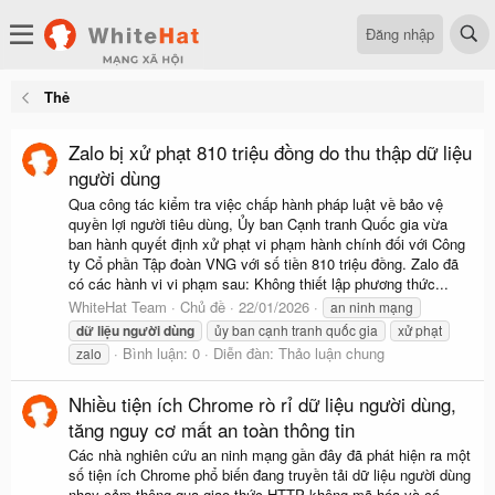
Đăng nhập
Thẻ
Zalo bị xử phạt 810 triệu đồng do thu thập dữ liệu
người dùng
Qua công tác kiểm tra việc chấp hành pháp luật về bảo vệ
quyền lợi người tiêu dùng, Ủy ban Cạnh tranh Quốc gia vừa
ban hành quyết định xử phạt vi phạm hành chính đối với Công
ty Cổ phần Tập đoàn VNG với số tiền 810 triệu đồng. Zalo đã
có các hành vi vi phạm sau: Không thiết lập phương thức...
WhiteHat Team
Chủ đề
22/01/2026
an ninh mạng
dữ
liệu
người
dùng
ủy ban cạnh tranh quốc gia
xử phạt
Bình luận: 0
Diễn đàn:
Thảo luận chung
zalo
Nhiều tiện ích Chrome rò rỉ dữ liệu người dùng,
tăng nguy cơ mất an toàn thông tin
Các nhà nghiên cứu an ninh mạng gần đây đã phát hiện ra một
số tiện ích Chrome phổ biến đang truyền tải dữ liệu người dùng
nhạy cảm thông qua giao thức HTTP không mã hóa và có