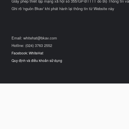
Giấy phép thiết lập mạng xã hội số 355/GP-BTTTT do Bộ Thông tin và
Ghi rõ 'nguồn Bkav' khi phát hành lại thông tin từ Website này
Email:
whitehat@bkav.com
Hotline: (024) 3763 2552
Facebook: WhiteHat
Quy định và điều khoản sử dụng