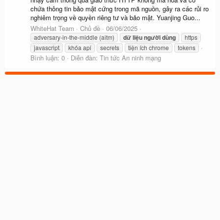
chứa thông tin bảo mật cứng trong mã nguồn, gây ra các rủi ro
nghiêm trọng về quyền riêng tư và bảo mật. Yuanjing Guo...
WhiteHat Team
Chủ đề
06/06/2025
adversary-in-the-middle (aitm)
dữ
liệu
người
dùng
https
javascript
khóa api
secrets
tiện ích chrome
tokens
Bình luận: 0
Diễn đàn:
Tin tức An ninh mạng