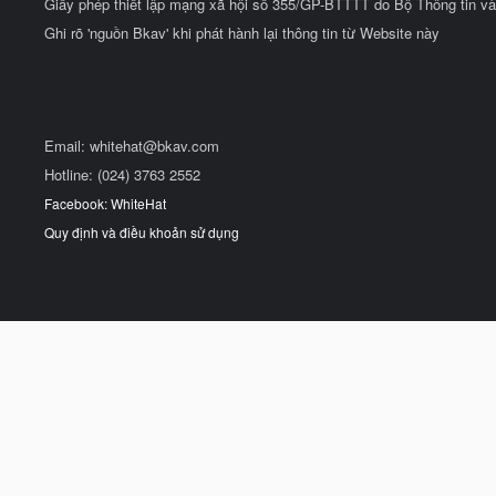
Giấy phép thiết lập mạng xã hội số 355/GP-BTTTT do Bộ Thông tin và
Ghi rõ 'nguồn Bkav' khi phát hành lại thông tin từ Website này
Email:
whitehat@bkav.com
Hotline: (024) 3763 2552
Facebook: WhiteHat
Quy định và điều khoản sử dụng