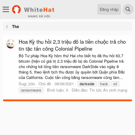
Đăng nhập
Thẻ
Hoa Kỳ thu hồi 2,3 triệu đô la tiền chuộc trả cho
tin tặc tấn công Colonial Pipeline
Bộ Tư pháp Hoa Kỳ hôm thứ Hai cho biết họ đã thu hồi 63,7
bitcoin (hiện có giá trị 2,3 triệu đô la) do Colonial Pipeline trả
cho những kẻ tống tiền ransomware DarkSide vào ngày 8
tháng 5, theo lệnh tịch thu được ủy quyền bởi Quận phía Bắc
của California. Cuộc tấn công bằng ransomware cũng làm...
Sugi_b3o
Chủ đề
09/06/2021
darkside
hack
oil
Bình luận: 0
Diễn đàn:
Tin tức An ninh mạng
ransomware