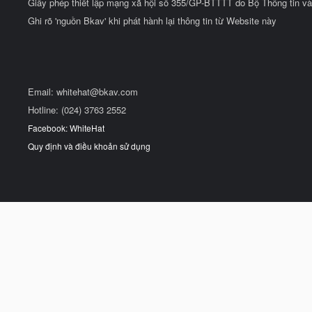
Giấy phép thiết lập mạng xã hội số 355/GP-BTTTT do Bộ Thông tin và
Ghi rõ 'nguồn Bkav' khi phát hành lại thông tin từ Website này
Email:
whitehat@bkav.com
Hotline: (024) 3763 2552
Facebook: WhiteHat
Quy định và điều khoản sử dụng