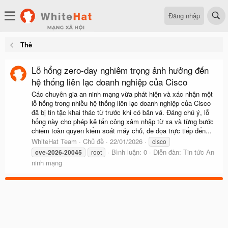
Đăng nhập
Thẻ
Lỗ hổng zero-day nghiêm trọng ảnh hưởng đến
hệ thống liên lạc doanh nghiệp của Cisco
Các chuyên gia an ninh mạng vừa phát hiện và xác nhận một
lỗ hổng trong nhiều hệ thống liên lạc doanh nghiệp của Cisco
đã bị tin tặc khai thác từ trước khi có bản vá. Đáng chú ý, lỗ
hổng này cho phép kẻ tấn công xâm nhập từ xa và từng bước
chiếm toàn quyền kiểm soát máy chủ, đe dọa trực tiếp đến...
WhiteHat Team
Chủ đề
22/01/2026
cisco
Bình luận: 0
Diễn đàn:
Tin tức An
cve-2026-20045
root
ninh mạng