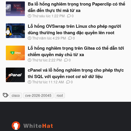
à
Ba lỗ hổng nghiêm trọng trong Paperclip có thể
đ
y
ầ
dẫn đến thực thi mã từ xa
b
u
N
Thứ sáu lúc 1:22 PM
0
ắ
g
t
à
Lỗ hổng OVSwrap trên Linux cho phép người
đ
y
ầ
dùng thường leo thang đặc quyền lên root
b
u
N
Thứ năm lúc 4:29 PM
0
ắ
g
t
à
Lỗ hổng nghiêm trọng trên Gitea có thể dẫn tới
đ
y
ầ
chiếm quyền máy chủ từ xa
b
u
N
Thứ tư lúc 2:22 PM
0
ắ
g
t
à
cPanel vá lỗ hổng nghiêm trọng cho phép thực
đ
y
ầ
thi SQL với quyền root cơ sở dữ liệu
b
u
N
Thứ tư lúc 11:12 AM
0
ắ
g
t
à
đ
T
cisco
cve-2026-20045
root
y
ầ
h
b
u
ắ
ẻ
t
đ
ầ
u