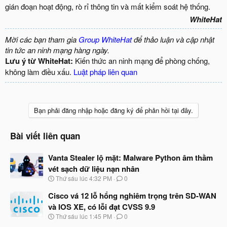
gián đoạn hoạt động, rò rỉ thông tin và mất kiểm soát hệ thống.​
WhiteHat
Mời các bạn tham gia
Group WhiteHat
để thảo luận và cập nhật
tin tức an ninh mạng hàng ngày.
Lưu ý từ WhiteHat:
Kiến thức an ninh mạng để phòng chống,
không làm điều xấu.
Luật pháp liên quan
Bạn phải đăng nhập hoặc đăng ký để phản hồi tại đây.
Bài viết liên quan
Vanta Stealer lộ mặt: Malware Python âm thầm
vét sạch dữ liệu nạn nhân
N
Thứ sáu lúc 4:32 PM
0
g
à
Cisco vá 12 lỗ hổng nghiêm trọng trên SD-WAN
y
và IOS XE, có lỗi đạt CVSS 9.9
b
N
Thứ sáu lúc 1:45 PM
0
ắ
g
t