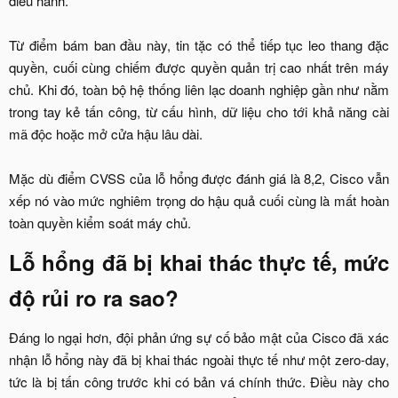
điều hành.
Từ điểm bám ban đầu này, tin tặc có thể tiếp tục leo thang đặc
quyền, cuối cùng chiếm được quyền quản trị cao nhất trên máy
chủ. Khi đó, toàn bộ hệ thống liên lạc doanh nghiệp gần như nằm
trong tay kẻ tấn công, từ cấu hình, dữ liệu cho tới khả năng cài
mã độc hoặc mở cửa hậu lâu dài.
Mặc dù điểm CVSS của lỗ hổng được đánh giá là 8,2, Cisco vẫn
xếp nó vào mức nghiêm trọng do hậu quả cuối cùng là mất hoàn
toàn quyền kiểm soát máy chủ.​
Lỗ hổng đã bị khai thác thực tế, mức
độ rủi ro ra sao?​
Đáng lo ngại hơn, đội phản ứng sự cố bảo mật của Cisco đã xác
nhận lỗ hổng này đã bị khai thác ngoài thực tế như một zero-day,
tức là bị tấn công trước khi có bản vá chính thức. Điều này cho