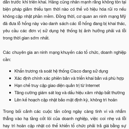
dẫn trước khi triển khai. Hãng cũng nhấn mạnh rằng không tồn tại
biện pháp giảm thiểu tạm thời nào có thể vô hiệu hóa rủi ro nếu
không cập nhật phần mềm. Đồng thời, cơ quan an ninh mạng Mỹ
đã đưa lỗ hổng này vào danh sách các lỗ hổng đang bị khai thác,
yêu cầu các đơn vị sử dụng hệ thống bị ảnh hưởng phải vá lỗi
trong thời gian sớm nhất.
Các chuyên gia an ninh mạng khuyến cáo tổ chức, doanh nghiệp
cần:​
Khẩn trương rà soát hệ thống Cisco đang sử dụng​
Xác định chính xác phiên bản và triển khai bản vá phù hợp​
Hạn chế truy cập giao diện quản trị từ Internet​
Tăng cường giám sát log và dấu hiệu xâm nhập bất thường​
Lên kế hoạch cập nhật bảo mật định kỳ, không trì hoãn​
Trong bối cảnh các cuộc tấn công ngày càng tinh vi và nhắm
thẳng vào hạ tầng cốt lõi của doanh nghiệp, việc coi nhẹ vá lỗi
hay trì hoãn cập nhật có thể khiến tổ chức phải trả giá bằng sự