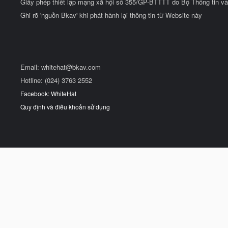
Giấy phép thiết lập mạng xã hội số 355/GP-BTTTT do Bộ Thông tin và
Ghi rõ 'nguồn Bkav' khi phát hành lại thông tin từ Website này
Email:
whitehat@bkav.com
Hotline: (024) 3763 2552
Facebook: WhiteHat
Quy định và điều khoản sử dụng