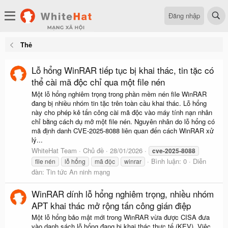
Đăng nhập
Thẻ
Lỗ hổng WinRAR tiếp tục bị khai thác, tin tặc có
thể cài mã độc chỉ qua một file nén
Một lỗ hổng nghiêm trọng trong phần mềm nén file WinRAR
đang bị nhiều nhóm tin tặc trên toàn cầu khai thác. Lỗ hổng
này cho phép kẻ tấn công cài mã độc vào máy tính nạn nhân
chỉ bằng cách dụ mở một file nén. Nguyên nhân do lỗ hổng có
mã định danh CVE-2025-8088 liên quan đến cách WinRAR xử
lý...
WhiteHat Team
Chủ đề
28/01/2026
cve-2025-8088
Bình luận: 0
Diễn
file nén
lỗ hổng
mã độc
winrar
đàn:
Tin tức An ninh mạng
WinRAR dính lỗ hổng nghiêm trọng, nhiều nhóm
APT khai thác mở rộng tấn công gián điệp
Một lỗ hổng bảo mật mới trong WinRAR vừa được CISA đưa
vào danh sách lỗ hổng đang bị khai thác thực tế (KEV). Việc