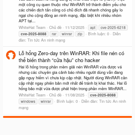
một công cụ quen thuộc như WinRAR trở thành điểm yếu cho
các chiến dịch tấn công có chủ đích đã nhanh chóng gây lo
ngại cho cộng đồng an ninh mạng, đặc biệt khi nhiều nhóm
APT tại...
WhiteHat Team
Chủ đề
11/12/2025
apt
cve-2025-6218
Bình luận: 0
Diễn
cve-2025-8088
rar
winrar
zip
đàn:
Tin tức An ninh mạng
Lỗ hổng Zero-day trên WinRAR: Khi file nén có
thể biến thành “cửa hậu” cho hacker
Hai lỗ hổng trong phần mềm giải nén WinRAR vừa được vá
nhưng các chuyên gia cảnh báo nhiều người dùng vẫn đang
gặp nguy hiểm vì chưa kịp cập nhật. Người dùng WinRAR cần
cập nhật ngay phiên bản mới nhất để tránh bị khai thác. Hai lỗ
hổng bảo mật vừa được phát hiện trong phần mềm WinRAR...
WhiteHat Team
Chủ đề
11/08/2025
cve-2025-8088
Bình luận: 0
Diễn đàn:
Tin tức An ninh
windows
winrar
mạng