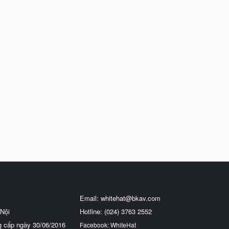
Email:
whitehat@bkav.com
Nội
Hotline: (024) 3763 2552
g cấp ngày 30/06/2016
Facebook: WhiteHat