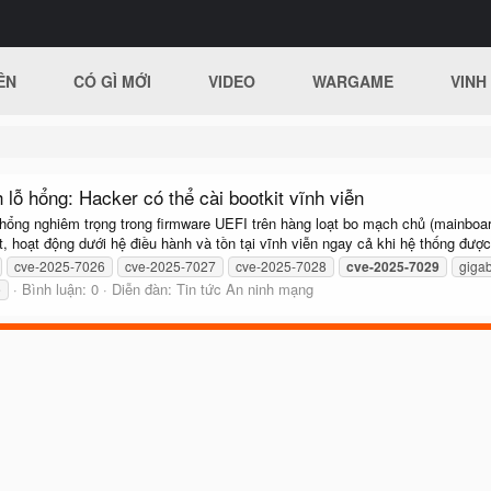
ÊN
CÓ GÌ MỚI
VIDEO
WARGAME
VINH
lỗ hổng: Hacker có thể cài bootkit vĩnh viễn
hổng nghiêm trọng trong firmware UEFI trên hàng loạt bo mạch chủ (mainboar
 hoạt động dưới hệ điều hành và tồn tại vĩnh viễn ngay cả khi hệ thống được
cve-2025-7026
cve-2025-7027
cve-2025-7028
cve-2025-7029
giga
Bình luận: 0
Diễn đàn:
Tin tức An ninh mạng
e