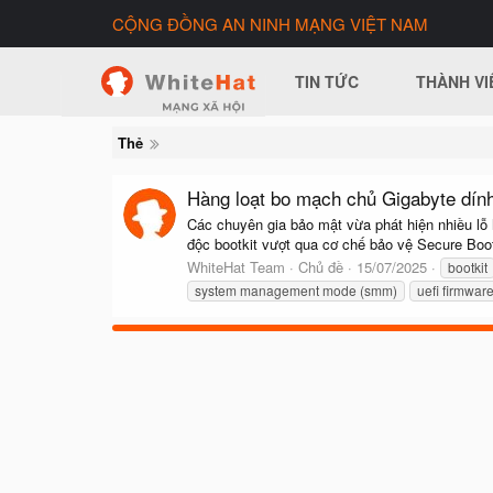
CỘNG ĐỒNG AN NINH MẠNG VIỆT NAM
TIN TỨC
THÀNH VI
Thẻ
Hàng loạt bo mạch chủ Gigabyte dính 
Các chuyên gia bảo mật vừa phát hiện nhiều lỗ 
độc bootkit vượt qua cơ chế bảo vệ Secure Boot,
WhiteHat Team
Chủ đề
15/07/2025
bootkit
system management mode (smm)
uefi firmwar