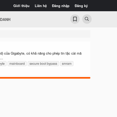
Giới thiệu
Liên hệ
Đăng nhập
Đăng ký
 DANH
d) của Gigabyte, có khả năng cho phép tin tặc cài mã
...
byte
mainboard
secure boot bypass
smram