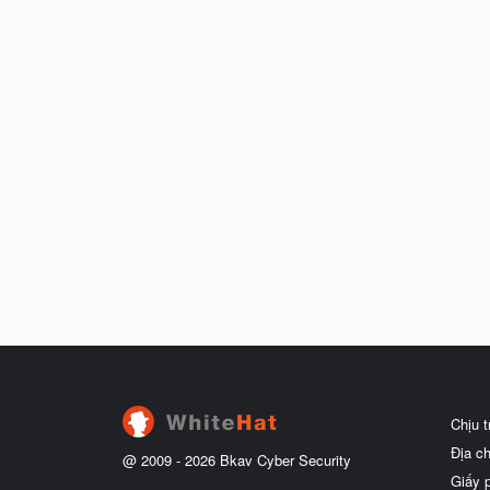
Chịu 
Địa c
@ 2009 -
2026
Bkav Cyber Security
Giấy 