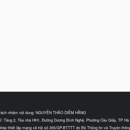
trách nhiệm nội dung: NGUYỄN THẢO DIỄM HẰNG
hỉ: Tầng 2, Tòa nhà HH1, Đường Dương Đình Nghệ, Phường Cầu Giấy, TP Hà 
phép thiết lập mạng xã hội số 355/GP-BTTTT do Bộ Thông tin và Truyền thôn