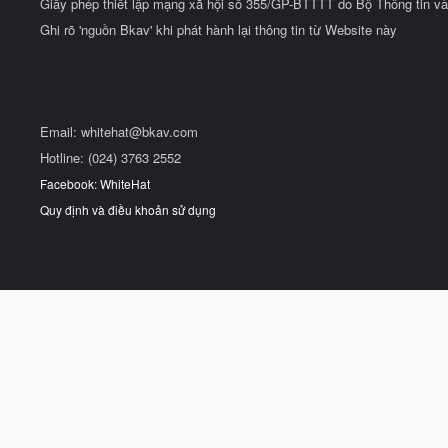
Giấy phép thiết lập mạng xã hội số 355/GP-BTTTT do Bộ Thông tin và
Ghi rõ 'nguồn Bkav' khi phát hành lại thông tin từ Website này
Email:
whitehat@bkav.com
Hotline: (024) 3763 2552
Facebook: WhiteHat
Quy định và điều khoản sử dụng