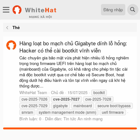
Đăng nhập
Thẻ
Hàng loạt bo mạch chủ Gigabyte dính lỗ hổng:
Hacker có thể cài bootkit vĩnh viễn
Các chuyên gia bảo mật vừa phát hiện nhiều lỗ hổng nghiêm
trọng trong firmware UEFI trên hàng loạt bo mạch chủ
(mainboard) của Gigabyte, có khả năng cho phép tin tặc cài
mã độc bootkit vượt qua cơ chế bảo vệ Secure Boot, hoạt
động dưới hệ điều hành và tồn tại vĩnh viễn ngay cả khi hệ
thống được...
WhiteHat Team
Chủ đề
15/07/2025
bootkit
cve-2025-7026
cve-2025-7027
cve-2025-7028
cve-2025-7029
gigabyte
mainboard
secure boot bypass
smram
system management mode (smm)
uefi firmware
Bình luận: 0
Diễn đàn:
Tin tức An ninh mạng