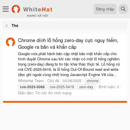
Đăng nhập
Thẻ
Chrome dính lỗ hổng zero-day cực nguy hiểm,
Google ra bản vá khẩn cấp
Google vừa phát hành bản cập nhật bảo mật khẩn cấp cho
trình duyệt Chrome sau khi xác nhận có một lỗ hổng nghiêm
trọng (zero-day) đang bị tin tặc khai thác thực tế. Lỗ hổng có
mã CVE-2025-5419, là lỗ hổng Out-Of-Bound read and write
(đọc ghi ngoài vùng nhớ) trong Javascript Engine V8 của...
WhiteHat Team
Chủ đề
03/06/2025
chrome
Bình luận: 0
cve-2025-5068
cve-2025-5419
zero-day
Diễn đàn:
Tin tức An ninh mạng