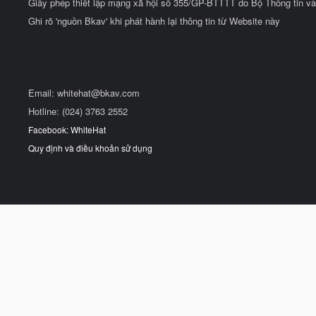
Giấy phép thiết lập mạng xã hội số 355/GP-BTTTT do Bộ Thông tin và
Ghi rõ 'nguồn Bkav' khi phát hành lại thông tin từ Website này
Email:
whitehat@bkav.com
Hotline: (024) 3763 2552
Facebook: WhiteHat
Quy định và điều khoản sử dụng