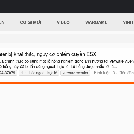
ÊN
CÓ GÌ MỚI
VIDEO
WARGAME
VINH
er bị khai thác, nguy cơ chiếm quyền ESXi
a chính thức bổ sung một lỗ hổng nghiêm trọng ảnh hưởng tới VMware vCente
ỗ hổng này đã bị tấn công ngoài thực tế. Lỗ hổng được nhắc tới là...
Bình luận: 0
Diễn đà
24-37079
khai thác ngoài thực tế
vmware vcenter