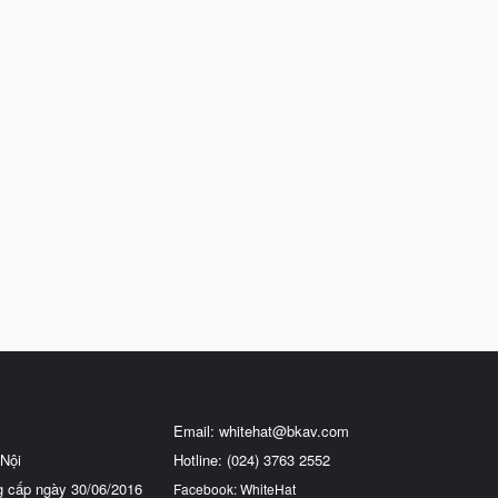
Email:
whitehat@bkav.com
Nội
Hotline: (024) 3763 2552
g cấp ngày 30/06/2016
Facebook: WhiteHat