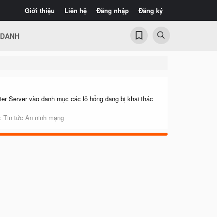
Giới thiệu
Liên hệ
Đăng nhập
Đăng ký
 DANH
r Server vào danh mục các lỗ hổng đang bị khai thác
n:
Tin tức An ninh mạng