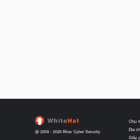
Chịu 
Địa c
@ 2009 -
2026
Bkav Cyber Security
Giấy 