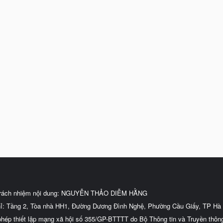
trách nhiệm nội dung: NGUYỄN THẢO DIỄM HẰNG
hỉ: Tầng 2, Tòa nhà HH1, Đường Dương Đình Nghệ, Phường Cầu Giấy, TP Hà 
phép thiết lập mạng xã hội số 355/GP-BTTTT do Bộ Thông tin và Truyền thôn