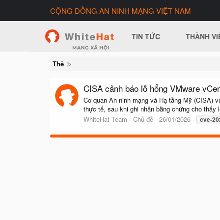
CỘNG ĐỒNG AN NINH MẠNG VIỆT NAM
TIN TỨC
THÀNH VI
Thẻ
CISA cảnh báo lỗ hổng VMware vCent
Cơ quan An ninh mạng và Hạ tầng Mỹ (CISA) vừ
thực tế, sau khi ghi nhận bằng chứng cho thấy l
WhiteHat Team
Chủ đề
26/01/2026
cve-20