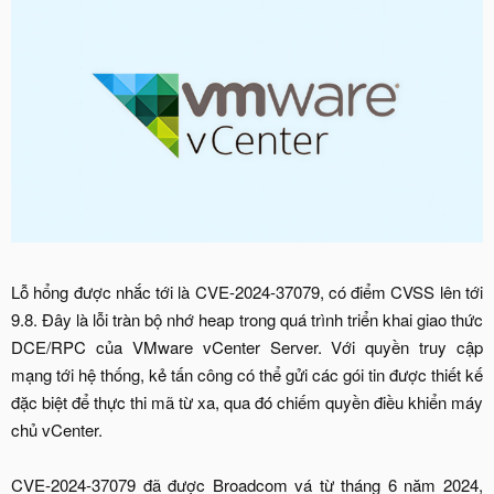
Lỗ hổng được nhắc tới là CVE-2024-37079, có điểm CVSS lên tới
9.8. Đây là lỗi tràn bộ nhớ heap trong quá trình triển khai giao thức
DCE/RPC của VMware vCenter Server. Với quyền truy cập
mạng tới hệ thống, kẻ tấn công có thể gửi các gói tin được thiết kế
đặc biệt để thực thi mã từ xa, qua đó chiếm quyền điều khiển máy
chủ vCenter.
CVE-2024-37079 đã được Broadcom vá từ tháng 6 năm 2024,