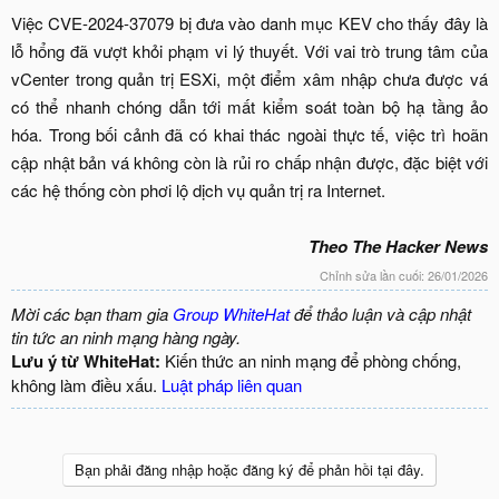
Việc CVE-2024-37079 bị đưa vào danh mục KEV cho thấy đây là
lỗ hổng đã vượt khỏi phạm vi lý thuyết. Với vai trò trung tâm của
vCenter trong quản trị ESXi, một điểm xâm nhập chưa được vá
có thể nhanh chóng dẫn tới mất kiểm soát toàn bộ hạ tầng ảo
hóa. Trong bối cảnh đã có khai thác ngoài thực tế, việc trì hoãn
cập nhật bản vá không còn là rủi ro chấp nhận được, đặc biệt với
các hệ thống còn phơi lộ dịch vụ quản trị ra Internet.
Theo The Hacker News
Chỉnh sửa lần cuối:
26/01/2026
Mời các bạn tham gia
Group WhiteHat
để thảo luận và cập nhật
tin tức an ninh mạng hàng ngày.
Lưu ý từ WhiteHat:
Kiến thức an ninh mạng để phòng chống,
không làm điều xấu.
Luật pháp liên quan
Bạn phải đăng nhập hoặc đăng ký để phản hồi tại đây.