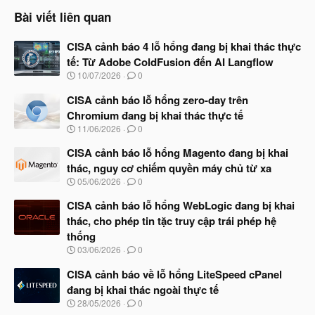
Bài viết liên quan
CISA cảnh báo 4 lỗ hổng đang bị khai thác thực
tế: Từ Adobe ColdFusion đến AI Langflow
N
10/07/2026
0
g
à
CISA cảnh báo lỗ hổng zero-day trên
y
Chromium đang bị khai thác thực tế
b
N
11/06/2026
0
ắ
g
t
à
CISA cảnh báo lỗ hổng Magento đang bị khai
đ
y
ầ
thác, nguy cơ chiếm quyền máy chủ từ xa
b
u
N
05/06/2026
0
ắ
g
t
à
CISA cảnh báo lỗ hổng WebLogic đang bị khai
đ
y
ầ
thác, cho phép tin tặc truy cập trái phép hệ
b
u
thống
ắ
t
N
03/06/2026
0
đ
g
ầ
à
CISA cảnh báo về lỗ hổng LiteSpeed cPanel
u
y
đang bị khai thác ngoài thực tế
b
N
28/05/2026
0
ắ
g