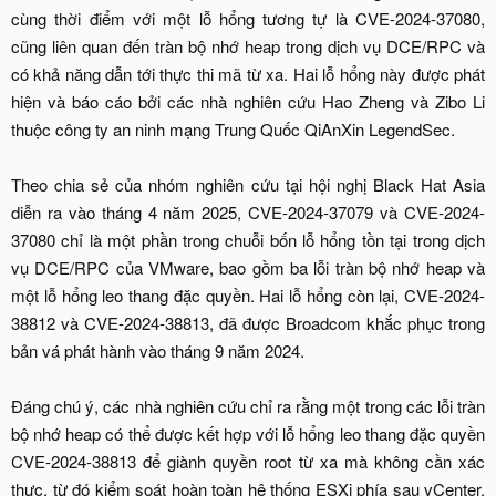
cùng thời điểm với một lỗ hổng tương tự là CVE-2024-37080,
cũng liên quan đến tràn bộ nhớ heap trong dịch vụ DCE/RPC và
có khả năng dẫn tới thực thi mã từ xa. Hai lỗ hổng này được phát
hiện và báo cáo bởi các nhà nghiên cứu Hao Zheng và Zibo Li
thuộc công ty an ninh mạng Trung Quốc QiAnXin LegendSec.
Theo chia sẻ của nhóm nghiên cứu tại hội nghị Black Hat Asia
diễn ra vào tháng 4 năm 2025, CVE-2024-37079 và CVE-2024-
37080 chỉ là một phần trong chuỗi bốn lỗ hổng tồn tại trong dịch
vụ DCE/RPC của VMware, bao gồm ba lỗi tràn bộ nhớ heap và
một lỗ hổng leo thang đặc quyền. Hai lỗ hổng còn lại, CVE-2024-
38812 và CVE-2024-38813, đã được Broadcom khắc phục trong
bản vá phát hành vào tháng 9 năm 2024.
Đáng chú ý, các nhà nghiên cứu chỉ ra rằng một trong các lỗi tràn
bộ nhớ heap có thể được kết hợp với lỗ hổng leo thang đặc quyền
CVE-2024-38813 để giành quyền root từ xa mà không cần xác
thực, từ đó kiểm soát hoàn toàn hệ thống ESXi phía sau vCenter.