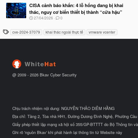
t
à
CISA cảnh báo khẩn: 4 lỗ hổng đang bị khai
đ
y
ầ
thác, nguy cơ biến thiết bị thành “cửa hậu”
b
u
N
27/04/2026
0
ắ
g
t
à
đ
T
cve-2024-37079
khai thác ngoài thực tế
vmware vcenter
y
ầ
h
b
u
ắ
ẻ
t
đ
ầ
u
@ 2009 -
2026
Bkav Cyber Security
Chịu trách nhiệm nội dung: NGUYỄN THẢO DIỄM HẰNG
Địa chỉ: Tầng 2, Tòa nhà HH1, Đường Dương Đình Nghệ, Phường Cầu 
Giấy phép thiết lập mạng xã hội số 355/GP-BTTTT do Bộ Thông tin và
Ghi rõ 'nguồn Bkav' khi phát hành lại thông tin từ Website này