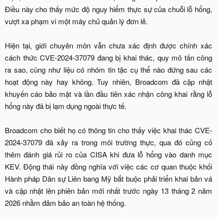
Điều này cho thấy mức độ nguy hiểm thực sự của chuỗi lỗ hổng,
vượt xa phạm vi một máy chủ quản lý đơn lẻ.
Hiện tại, giới chuyên môn vẫn chưa xác định được chính xác
cách thức CVE-2024-37079 đang bị khai thác, quy mô tấn công
ra sao, cũng như liệu có nhóm tin tặc cụ thể nào đứng sau các
hoạt động này hay không. Tuy nhiên, Broadcom đã cập nhật
khuyến cáo bảo mật và lần đầu tiên xác nhận công khai rằng lỗ
hổng này đã bị lạm dụng ngoài thực tế.
Broadcom cho biết họ có thông tin cho thấy việc khai thác CVE-
2024-37079 đã xảy ra trong môi trường thực, qua đó củng cố
thêm đánh giá rủi ro của CISA khi đưa lỗ hổng vào danh mục
KEV. Động thái này đồng nghĩa với việc các cơ quan thuộc khối
Hành pháp Dân sự Liên bang Mỹ bắt buộc phải triển khai bản vá
và cập nhật lên phiên bản mới nhất trước ngày 13 tháng 2 năm
2026 nhằm đảm bảo an toàn hệ thống.