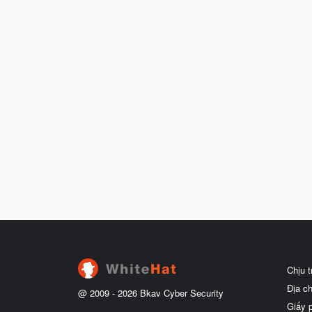
Chịu 
Địa c
@ 2009 -
2026
Bkav Cyber Security
Giấy 