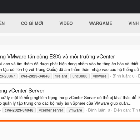
ÊN
CÓ GÌ MỚI
VIDEO
WARGAME
VINH
hổng VMware tấn công ESXi và môi trường vCenter
vi cao và âm thầm đã được phát hiện đang nhắm vào hạ tầng ảo hóa và thiết 
n tặc có liên hệ với Trung Quốc) đã âm thầm thâm nhập vào các hệ thống sử 
Bình luận: 0
23-20867
cve-2023-34048
fire ant
unc3886
vmware
rong vCenter Server
ử lý một lỗ hổng nghiêm trọng trong vCenter Server có thể bị khai thác để t
pháp quản lý tập trung cho các bộ máy ảo vSphere của VMware giúp quản...
Bình luận: 0
Diễn đàn:
Tin 
cve-2023-34048
vcenter server
vmware