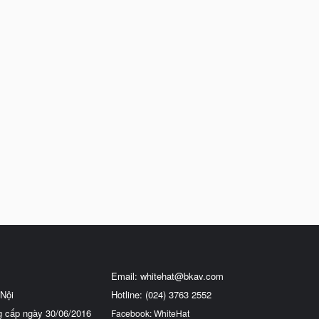
Email:
whitehat@bkav.com
Nội
Hotline: (024) 3763 2552
g cấp ngày 30/06/2016
Facebook: WhiteHat