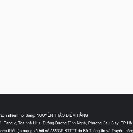
trách nhiệm nội dung: NGUYỄN THẢO DIỄM HẰNG
hỉ: Tầng 2, Tòa nhà HH1, Đường Dương Đình Nghệ, Phường Cầu Giấy, TP Hà 
phép thiết lập mạng xã hội số 355/GP-BTTTT do Bộ Thông tin và Truyền thôn