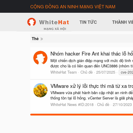
CỘNG ĐỒNG AN NINH MẠNG VIỆT NAM
TIN TỨC
THÀNH VI
Thẻ
Nhóm hacker Fire Ant khai thác lỗ 
Một chiến dịch gián điệp mạng với mức độ tinh 
được cho là có liên quan đến UNC3886 (nhóm ti
WhiteHat Team
Chủ đề
25/07/2025
cve-20
VMware xử lý lỗi thực thi mã từ xa t
VMware vừa phát hành bản cập nhật an ninh để x
thống tồn tại lỗ hổng. vCenter Server là giải 
WhiteHat News #ID:2018
Chủ đề
27/10/2023