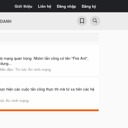
Giới thiệu
Liên hệ
Đăng nhập
Đăng ký
 DANH
bị mạng quan trọng. Nhóm tấn công có tên "Fire Ant",
dụng...
Diễn đàn:
Tin tức An ninh mạng
hực hiện các cuộc tấn công thực thi mã từ xa trên các hệ
tức An ninh mạng