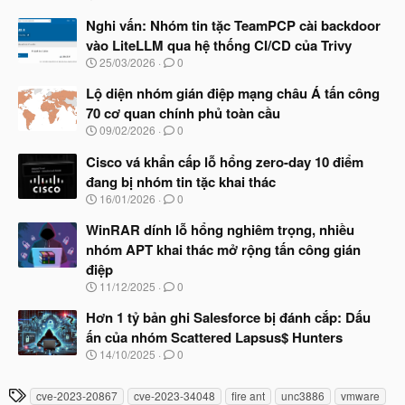
g
à
Nghi vấn: Nhóm tin tặc TeamPCP cài backdoor
y
vào LiteLLM qua hệ thống CI/CD của Trivy
b
N
25/03/2026
0
ắ
g
t
à
Lộ diện nhóm gián điệp mạng châu Á tấn công
đ
y
ầ
70 cơ quan chính phủ toàn cầu
b
u
N
09/02/2026
0
ắ
g
t
à
Cisco vá khẩn cấp lỗ hổng zero-day 10 điểm
đ
y
ầ
đang bị nhóm tin tặc khai thác
b
u
N
16/01/2026
0
ắ
g
t
à
WinRAR dính lỗ hổng nghiêm trọng, nhiều
đ
y
ầ
nhóm APT khai thác mở rộng tấn công gián
b
u
điệp
ắ
t
N
11/12/2025
0
đ
g
ầ
à
Hơn 1 tỷ bản ghi Salesforce bị đánh cắp: Dấu
u
y
ấn của nhóm Scattered Lapsus$ Hunters
b
N
14/10/2025
0
ắ
g
t
à
đ
T
cve-2023-20867
cve-2023-34048
fire ant
unc3886
vmware
y
ầ