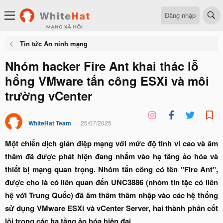
Đăng nhập
Tin tức An ninh mạng
Nhóm hacker Fire Ant khai thác lỗ
hổng VMware tấn công ESXi và môi
trường vCenter
WhiteHat Team
25/07/2025
Một chiến dịch gián điệp mạng với mức độ tinh vi cao và âm
thầm đã được phát hiện đang nhắm vào hạ tầng ảo hóa và
thiết bị mạng quan trọng. Nhóm tấn công có tên "Fire Ant",
được cho là có liên quan đến UNC3886 (nhóm tin tặc có liên
hệ với Trung Quốc) đã âm thầm thâm nhập vào các hệ thống
sử dụng VMware ESXi và vCenter Server, hai thành phần cốt
lõi trong các hạ tầng ảo hóa hiện đại.