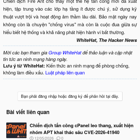
Chiến dịch Fire Ant cho thấy một thế hệ tấn công mới đã xuất
hiện, tập trung vào các lớp hạ tầng ít được chú ý, sử dụng kỹ
thuật vượt trội và hoạt động âm thầm lâu dài. Bảo mật ngày nay
không còn là chuyện "chống virus" mà còn là cuộc đua giữa sự
hiểu biết hệ thống và khả năng phát hiện hành vi bất thường.​
WhiteHat, The Hacker News
Mời các bạn tham gia
Group WhiteHat
để thảo luận và cập nhật
tin tức an ninh mạng hàng ngày.
Lưu ý từ WhiteHat:
Kiến thức an ninh mạng để phòng chống,
không làm điều xấu.
Luật pháp liên quan
Bạn phải đăng nhập hoặc đăng ký để phản hồi tại đây.
Bài viết liên quan
Chiến dịch tấn công cPanel leo thang, xuất hiện
nhóm APT khai thác sâu CVE-2026-41940
N
12/05/2026
0