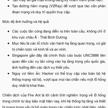
Tạo đường hầm mạng (V2Ray) để vượt qua rào cản phân
đoạn mạng và duy trì quyền truy cập.​
Mức độ ảnh hưởng và hệ quả​
Các cuộc tấn công đang diễn ra trên toàn cầu, không chỉ ở
khu vực châu Á - Thái Bình Dương.​
Mục tiêu là các tổ chức vận hành hạ tầng quan trọng, có giá
trị chiến lược về kinh tế và an ninh.​
Singapore gần đây đã chính thức cáo buộc UNC3886 liên
quan đến các vụ tấn công vào hạ tầng trọng yếu quốc gia,
ảnh hưởng đến các dịch vụ thiết yếu.​
Nguy cơ tiềm ẩn: Hacker có thể truy cập vào toàn bộ hệ
thống mạng nội bộ, vượt qua mọi rào chắn nếu một lỗ hổng
duy nhất bị khai thác.​
Chiến dịch của Fire Ant là lời cảnh tỉnh nghiêm trọng về lỗ hổng
trong chính tư duy bảo mật hiện nay, khi hệ thống hạ tầng và thiết
bị mạng trọng yếu bị bỏ quên trong các chiến lược phát hiện, phản