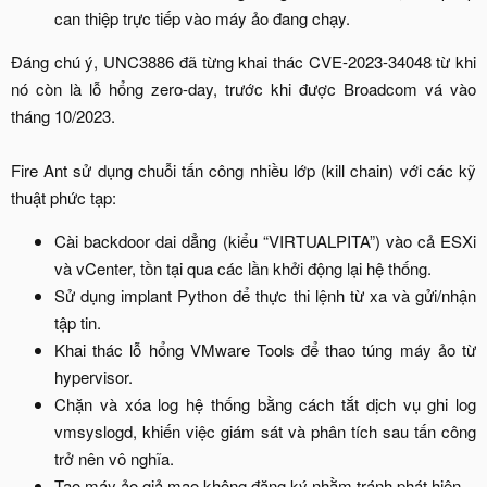
can thiệp trực tiếp vào máy ảo đang chạy.​
Đáng chú ý, UNC3886 đã từng khai thác CVE-2023-34048 từ khi
nó còn là lỗ hổng zero-day, trước khi được Broadcom vá vào
tháng 10/2023.
Fire Ant sử dụng chuỗi tấn công nhiều lớp (kill chain) với các kỹ
thuật phức tạp:​
Cài backdoor dai dẳng (kiểu “VIRTUALPITA”) vào cả ESXi
và vCenter, tồn tại qua các lần khởi động lại hệ thống.​
Sử dụng implant Python để thực thi lệnh từ xa và gửi/nhận
tập tin.​
Khai thác lỗ hổng VMware Tools để thao túng máy ảo từ
hypervisor.​
Chặn và xóa log hệ thống bằng cách tắt dịch vụ ghi log
vmsyslogd, khiến việc giám sát và phân tích sau tấn công
trở nên vô nghĩa.​
Tạo máy ảo giả mạo không đăng ký nhằm tránh phát hiện.​