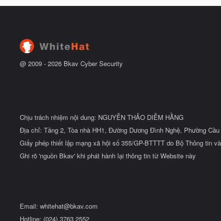
h
b
u
ắ
ẻ
t
đ
ầ
u
@ 2009 -
2026
Bkav Cyber Security
Chịu trách nhiệm nội dung: NGUYỄN THẢO DIỄM HẰNG
Địa chỉ: Tầng 2, Tòa nhà HH1, Đường Dương Đình Nghệ, Phường Cầu 
Giấy phép thiết lập mạng xã hội số 355/GP-BTTTT do Bộ Thông tin và
Ghi rõ 'nguồn Bkav' khi phát hành lại thông tin từ Website này
Email:
whitehat@bkav.com
Hotline: (024) 3763 2552