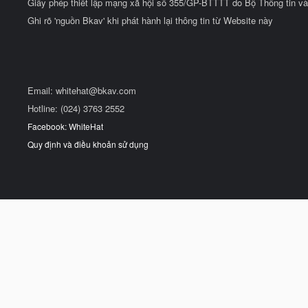
Giấy phép thiết lập mạng xã hội số 355/GP-BTTTT do Bộ Thông tin và
Ghi rõ 'nguồn Bkav' khi phát hành lại thông tin từ Website này
Email:
whitehat@bkav.com
Hotline: (024) 3763 2552
Facebook: WhiteHat
Quy định và điều khoản sử dụng