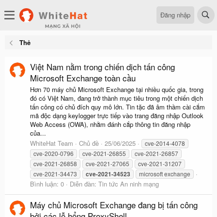
Đăng nhập
Thẻ
Việt Nam nằm trong chiến dịch tấn công
Microsoft Exchange toàn cầu
Hơn 70 máy chủ Microsoft Exchange tại nhiều quốc gia, trong
đó có Việt Nam, đang trở thành mục tiêu trong một chiến dịch
tấn công có chủ đích quy mô lớn. Tin tặc đã âm thầm cài cắm
mã độc dạng keylogger trực tiếp vào trang đăng nhập Outlook
Web Access (OWA), nhằm đánh cắp thông tin đăng nhập
của...
WhiteHat Team
Chủ đề
25/06/2025
cve-2014-4078
cve-2020-0796
cve-2021-26855
cve-2021-26857
cve-2021-26858
cve-2021-27065
cve-2021-31207
cve-2021-34473
cve-2021-34523
microsoft exchange
Bình luận: 0
Diễn đàn:
Tin tức An ninh mạng
Máy chủ Microsoft Exchange đang bị tấn công
bởi các lỗ hổng ProxyShell