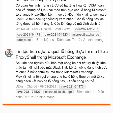
Cơ quan An ninh mạng và Cơ sở hạ tầng Hoa Kỳ (CISA) cảnh
báo về những nỗ lực khai thác tích cực các lỗ hổng Microsoft
Exchange ProxyShell kèm theo cả việc triển khai ransomware
LockFile trên các hệ thống bị xâm nhập. Các lỗ hổng này đã
từng được vá hồi tháng 5. Các lỗ hổng có mã định danh là...
WhiteHat Team
Chủ đề
22/08/2021
cve-2021-31207
cve-2021-34473
cve-2021-34523
microsoft exchange
Bình luận: 0
Diễn đàn:
Tin tức An ninh mạng
proxyshell
Tin tặc tích cực rò quét lỗ hổng thực thi mã từ xa
ProxyShell trong Microsoft Exchange
Sau khi nhà nghiên cứu bảo mật công bố chi tiết kỹ thuật khai
thác tại hội nghị bảo mật Black Hat, kẻ tấn công đang tích cực
rò quét lỗ hổng thực thi mã trong Microsoft Exchange.
ProxyShell là tên gọi chung cho ba lỗ hổng thực thi mã từ xa,
bằng cách kết hợp ba lỗ hổng này, kẻ tấn công có thể...
DDos
Chủ đề
09/08/2021
cve-2021-34473
Bình luận: 0
Diễn
cve-2021-34523
microsoft exchange
đàn:
Tin tức An ninh mạng