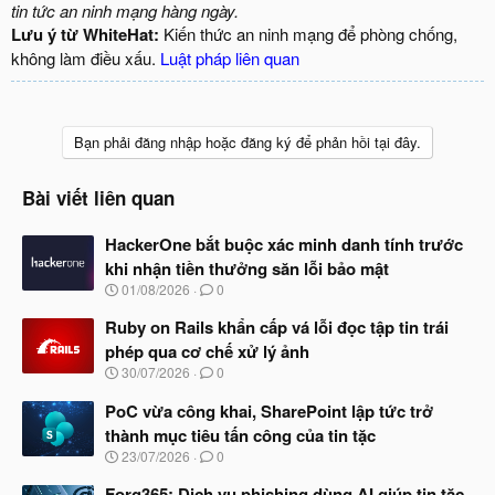
tin tức an ninh mạng hàng ngày.
Lưu ý từ WhiteHat:
Kiến thức an ninh mạng để phòng chống,
không làm điều xấu.
Luật pháp liên quan
Bạn phải đăng nhập hoặc đăng ký để phản hồi tại đây.
Bài viết liên quan
HackerOne bắt buộc xác minh danh tính trước
khi nhận tiền thưởng săn lỗi bảo mật
N
01/08/2026
0
g
à
Ruby on Rails khẩn cấp vá lỗi đọc tập tin trái
y
phép qua cơ chế xử lý ảnh
b
N
30/07/2026
0
ắ
g
t
à
PoC vừa công khai, SharePoint lập tức trở
đ
y
ầ
thành mục tiêu tấn công của tin tặc
b
u
N
23/07/2026
0
ắ
g
t
à
Forg365: Dịch vụ phishing dùng AI giúp tin tặc
đ