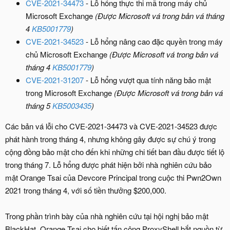
CVE-2021-34473
- Lỗ hổng thực thi mã trong máy chủ
Microsoft Exchange
(Được Microsoft vá trong bản vá tháng
4
KB5001779
)
CVE-2021-34523
- Lỗ hổng nâng cao đặc quyền trong máy
chủ Microsoft Exchange
(
Được Microsoft vá trong bản vá
tháng 4
KB5001779
)
CVE-2021-31207
- Lỗ hổng vượt qua tính năng bảo mật
trong Microsoft Exchange
(
Được Microsoft vá trong bản vá
tháng 5
KB5003435
)
Các bản vá lỗi cho CVE-2021-34473 và CVE-2021-34523 được
phát hành trong tháng 4, nhưng không gây được sự chú ý trong
cộng đồng bảo mật cho đến khi những chi tiết ban đầu được tiết lộ
trong tháng 7. Lỗ hổng được phát hiện bởi nhà nghiên cứu bảo
mật Orange Tsai của Devcore Principal trong cuộc thi Pwn2Own
2021 trong tháng 4, với số tiền thưởng $200,000.
Trong phần trình bày của nhà nghiên cứu tại hội nghị bảo mật
BlackHat, Orange Tsai cho biết tấn công ProxyShell bắt nguồn từ