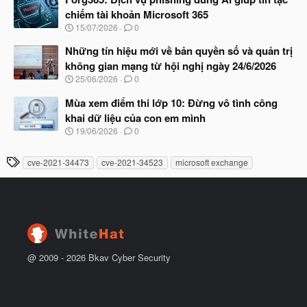
y
ầ
chiếm tài khoản Microsoft 365
b
u
N
15/07/2026
0
ắ
g
t
à
Những tín hiệu mới về bản quyền số và quản trị
đ
y
ầ
không gian mạng từ hội nghị ngày 24/6/2026
b
u
N
25/06/2026
0
ắ
g
t
à
Mùa xem điểm thi lớp 10: Đừng vô tình công
đ
y
ầ
khai dữ liệu của con em mình
b
u
N
19/06/2026
0
ắ
g
t
à
đ
T
cve-2021-34473
cve-2021-34523
microsoft exchange
y
ầ
h
b
u
ắ
ẻ
t
đ
ầ
u
@ 2009 -
2026
Bkav Cyber Security