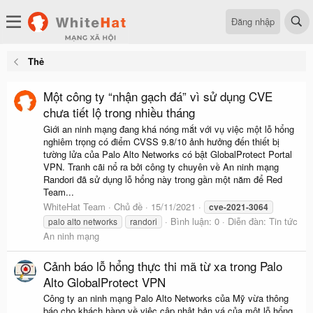
Đăng nhập
Thẻ
Một công ty “nhận gạch đá” vì sử dụng CVE
chưa tiết lộ trong nhiều tháng
Giới an ninh mạng đang khá nóng mắt với vụ việc một lỗ hổng
nghiêm trọng có điểm CVSS 9.8/10 ảnh hưởng đến thiết bị
tường lửa của Palo Alto Networks có bật GlobalProtect Portal
VPN. Tranh cãi nổ ra bởi công ty chuyên về An ninh mạng
Randori đã sử dụng lỗ hổng này trong gần một năm để Red
Team...
WhiteHat Team
Chủ đề
15/11/2021
cve-2021-3064
Bình luận: 0
Diễn đàn:
Tin tức
palo alto networks
randori
An ninh mạng
Cảnh báo lỗ hổng thực thi mã từ xa trong Palo
Alto GlobalProtect VPN
Công ty an ninh mạng Palo Alto Networks của Mỹ vừa thông
báo cho khách hàng về việc cập nhật bản vá của một lỗ hổng