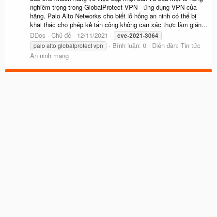
nghiêm trọng trong GlobalProtect VPN - ứng dụng VPN của
hãng. Palo Alto Networks cho biết lỗ hổng an ninh có thể bị
khai thác cho phép kẻ tấn công không cần xác thực làm gián...
DDos
Chủ đề
12/11/2021
cve-2021-3064
Bình luận: 0
Diễn đàn:
Tin tức
palo alto globalprotect vpn
An ninh mạng