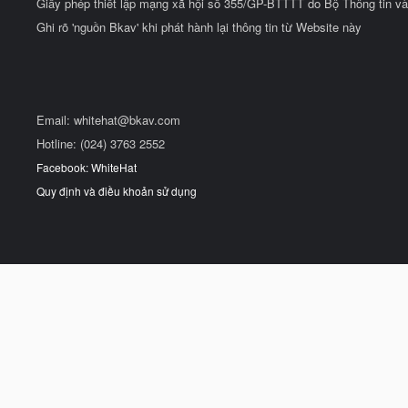
Giấy phép thiết lập mạng xã hội số 355/GP-BTTTT do Bộ Thông tin và
Ghi rõ 'nguồn Bkav' khi phát hành lại thông tin từ Website này
Email:
whitehat@bkav.com
Hotline: (024) 3763 2552
Facebook: WhiteHat
Quy định và điều khoản sử dụng