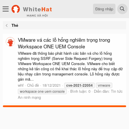
Đăng nhập
Thẻ
VMware vá các lỗ hổng nghiêm trọng trong
Workspace ONE UEM Console
VMware đã thông báo phát hành các bản vá cho lỗ hổng
nghiêm trọng SSRF (Server Side Request Forgery) trong
VMware Workspace ONE UEM Console. VMware cho biết
những kẻ tấn công có thể khai thác lỗ hổng này để truy cập dữ
liệu nhạy cảm trong management console. Lỗ hổng này được
gán mã...
whf
Chủ đề
18/12/2021
cve-2021-22054
vmware
Bình luận: 0
Diễn đàn:
Tin tức
workspace one uem console
An ninh mạng