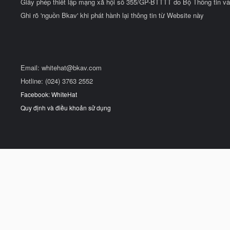
Giấy phép thiết lập mạng xã hội số 355/GP-BTTTT do Bộ Thông tin và
Ghi rõ 'nguồn Bkav' khi phát hành lại thông tin từ Website này
Email:
whitehat@bkav.com
Hotline: (024) 3763 2552
Facebook: WhiteHat
Quy định và điều khoản sử dụng