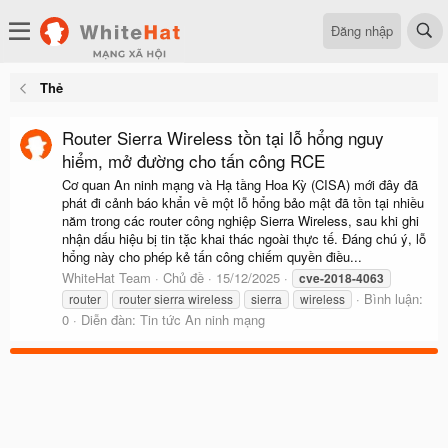
Đăng nhập
Thẻ
Router Sierra Wireless tồn tại lỗ hổng nguy
hiểm, mở đường cho tấn công RCE
Cơ quan An ninh mạng và Hạ tầng Hoa Kỳ (CISA) mới đây đã
phát đi cảnh báo khẩn về một lỗ hổng bảo mật đã tồn tại nhiều
năm trong các router công nghiệp Sierra Wireless, sau khi ghi
nhận dấu hiệu bị tin tặc khai thác ngoài thực tế. Đáng chú ý, lỗ
hổng này cho phép kẻ tấn công chiếm quyền điều...
WhiteHat Team
Chủ đề
15/12/2025
cve-2018-4063
Bình luận:
router
router sierra wireless
sierra
wireless
0
Diễn đàn:
Tin tức An ninh mạng