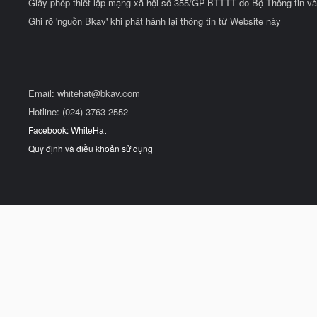
Giấy phép thiết lập mạng xã hội số 355/GP-BTTTT do Bộ Thông tin và
Ghi rõ 'nguồn Bkav' khi phát hành lại thông tin từ Website này
Email:
whitehat@bkav.com
Hotline: (024) 3763 2552
Facebook: WhiteHat
Quy định và điều khoản sử dụng